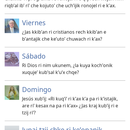
riqbʼal ibʼ riʼ che kojutoʼ che uchʼijik ronojel ri e kʼax.
Viernes
¿Jas kkibʼan ri cristianos rech kkibʼan e
bʼantajik che keʼutoʼ chuwach ri kʼax?
Sábado
Ri Dios ri nim ukunem, ¿la kuya kochʼonik
xuqujeʼ kubʼsal kʼuʼx chqe?
Domingo
Jesús xubʼij: «Ri kuqʼiʼ ri kʼax kʼa pa ri kʼistajik,
are riʼ kesax na pa ri kʼax» ¿Jas kraj kubʼij ri e
tzij riʼ?
Jupaj tzij chke ri keʼopanik