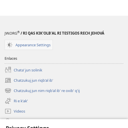
nim
riqbʼal
ibʼ
2017
®
JW.ORG
/ RI QAS KIKʼOLBʼAL RI TESTIGOS RECH JEHOVÁ
Appearance Settings
Enlaces
Chataʼ jun solinik
Chatzukuj jun riqb'al ib'
(opens
new
Chatzukuj jun nim riqb'al ib' re oxib' q'ij
(opens
window)
new
Ri e kʼakʼ
window)
Videos
Chawilaʼ JW.ORG