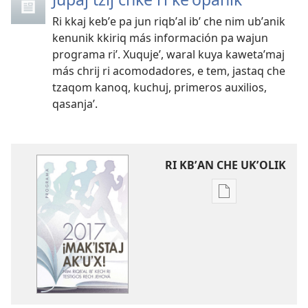
Ri kkaj kebʼe pa jun riqbʼal ibʼ che nim ubʼanik
kenunik kkiriq más información pa wajun
programa riʼ. Xuqujeʼ, waral kuya kawetaʼmaj
más chrij ri acomodadores, e tem, jastaq che
tzaqom kanoq, kuchuj, primeros auxilios,
qasanjaʼ.
RI KBʼAN CHE UKʼOLIK
Digital
publications
download
options
Programa
rech
ri