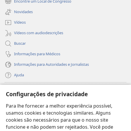
Encontre um Local de Congresso
(abre
janela)
nova
Novidades
janela)
Vídeos
Vídeos com audiodescrições
Buscar
Informações para Médicos
Informações para Autoridades e Jornalistas
Ajuda
Donativos
(abre
Configurações de privacidade
nova
janela)
Para lhe fornecer a melhor experiência possível,
Biblioteca On-line da Torre de Vigia™
(abre
usamos cookies e tecnologias similares. Alguns
nova
®
JW Hub
cookies são necessários para que o nosso site
janela)
(abre
funcione e não podem ser rejeitados. Você pode
nova
®