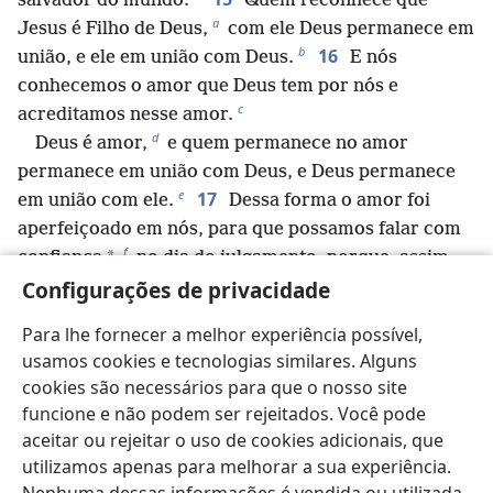
salvador do mundo.
Quem reconhece que
a
Jesus é Filho de Deus,
com ele Deus permanece em
b
16
união, e ele em união com Deus.
E nós
conhecemos o amor que Deus tem por nós e
c
acreditamos nesse amor.
d
Deus é amor,
e quem permanece no amor
permanece em união com Deus, e Deus permanece
e
17
em união com ele.
Dessa forma o amor foi
aperfeiçoado em nós, para que possamos falar com
f
*
confiança
no dia do julgamento, porque, assim
*
Configurações de privacidade
como ele
é, assim também nós somos neste mundo.
g
18
No amor não há medo,
mas o perfeito amor
Para lhe fornecer a melhor experiência possível,
*
expulsa
o medo, porque o medo nos restringe.
usamos cookies e tecnologias similares. Alguns
Realmente, quem tem medo não foi aperfeiçoado no
cookies são necessários para que o nosso site
h
19
amor.
Nós amamos porque ele nos amou
funcione e não podem ser rejeitados. Você pode
i
primeiro.
aceitar ou rejeitar o uso de cookies adicionais, que
20
Se alguém diz: “Eu amo a Deus”, e ainda assim
utilizamos apenas para melhorar a sua experiência.
j
odeia o seu irmão, é mentiroso.
Pois quem não ama