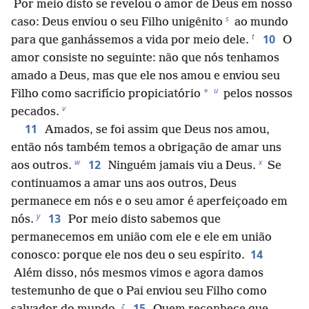
Por meio disto se revelou o amor de Deus em nosso
s
caso: Deus enviou o seu Filho unigênito
ao mundo
t
10
para que ganhássemos a vida por meio dele.
O
amor consiste no seguinte: não que nós tenhamos
amado a Deus, mas que ele nos amou e enviou seu
u
*
Filho como sacrifício propiciatório
pelos nossos
v
pecados.
11
Amados, se foi assim que Deus nos amou,
então nós também temos a obrigação de amar uns
w
x
12
aos outros.
Ninguém jamais viu a Deus.
Se
continuamos a amar uns aos outros, Deus
permanece em nós e o seu amor é aperfeiçoado em
y
13
nós.
Por meio disto sabemos que
permanecemos em união com ele e ele em união
14
conosco: porque ele nos deu o seu espírito.
Além disso, nós mesmos vimos e agora damos
testemunho de que o Pai enviou seu Filho como
z
15