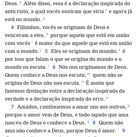
e
Deus.
Além disso, essa é a declaração inspirada do
f
anticristo, a qual vocês ouviram que viria
e agora já
g
está no mundo.
4
Filhinhos, vocês se originam de Deus e
h
venceram a eles,
porque aquele que está em união
i
com vocês
é maior do que aquele que está em união
j
k
5
com o mundo.
Eles se originam do mundo;
é
por isso que falam o que se origina do mundo e o
l
6
mundo os escuta.
Nós nos originamos de Deus.
m
Quem conhece a Deus nos escuta;
quem não se
n
origina de Deus não nos escuta.
É assim que
fazemos distinção entre a declaração inspirada da
o
verdade e a declaração inspirada do erro.
p
7
Amados, continuemos a amar uns aos outros,
porque o amor vem de Deus, e todo aquele que ama
q
8
nasceu de Deus e conhece a Deus.
Quem não
r
9
ama não conhece a Deus, porque Deus é amor.