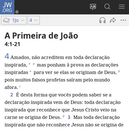
JW.ORG
Log
in
Mudar
Buscar
EXI
(abre
o
no
ME
1Jo
4
nova
idioma
JW.ORG
janela)
do
A Primeira de João
site
4:1-21
4
Amados, não acreditem em toda declaração
a
*
inspirada,
mas ponham à prova as declarações
b
*
inspiradas
para ver se elas se originam de Deus,
pois muitos falsos profetas saíram pelo mundo
c
afora.
2
É desta forma que vocês podem saber se a
declaração inspirada vem de Deus: toda declaração
inspirada que reconhece que Jesus Cristo veio na
d
3
carne se origina de Deus.
Mas toda declaração
inspirada que não reconhece Jesus não se origina de