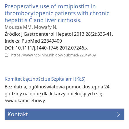
window)
Preoperative use of romiplostim in
thrombocytopenic patients with chronic
hepatitis C and liver cirrhosis.
(opens
new
Moussa MM, Mowafy N.
window)
Źródło
‎: J Gastroenterol Hepatol 2013;28(2):335-41.
Indeks
‎: PubMed 22849409
DOI
‎: 10.1111/j.1440-1746.2012.07246.x
(opens
https://www.ncbi.nlm.nih.gov/pubmed/22849409
new
window)
Komitet Łączności ze Szpitalami (KŁS)
Bezpłatna, ogólnoświatowa pomoc dostępna 24
godziny na dobę dla lekarzy opiekujących się
Świadkami Jehowy.
Kontakt