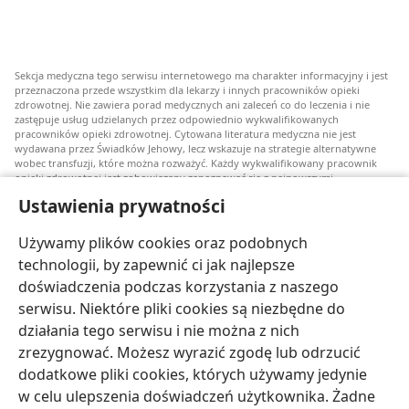
Sekcja medyczna tego serwisu internetowego ma charakter informacyjny i jest
przeznaczona przede wszystkim dla lekarzy i innych pracowników opieki
zdrowotnej. Nie zawiera porad medycznych ani zaleceń co do leczenia i nie
zastępuje usług udzielanych przez odpowiednio wykwalifikowanych
pracowników opieki zdrowotnej. Cytowana literatura medyczna nie jest
wydawana przez Świadków Jehowy, lecz wskazuje na strategie alternatywne
wobec transfuzji, które można rozważyć. Każdy wykwalifikowany pracownik
opieki zdrowotnej jest zobowiązany zapoznawać się z najnowszymi
informacjami, przedyskutować z pacjentem opcje związane z leczeniem oraz
Ustawienia prywatności
pomóc mu w dokonaniu wyboru stosownie do jego stanu zdrowia, życzeń,
wartości i przekonań. Nie wszystkie wymienione strategie są odpowiednie dla
wszystkich chorych i nie wszystkie są przez nich akceptowane.
Używamy plików cookies oraz podobnych
W sprawie leczenia lub stanu zdrowia pacjenci zawsze powinni zasięgać
technologii, by zapewnić ci jak najlepsze
informacji u swojego lekarza lub innego wykwalifikowanego pracownika opieki
doświadczenia podczas korzystania z naszego
zdrowotnej. Jeżeli podejrzewasz, że jesteś chory, zgłoś się do lekarza.
serwisu. Niektóre pliki cookies są niezbędne do
Korzystanie z tego serwisu internetowego jest ograniczone warunkami jego
działania tego serwisu i nie można z nich
użytkowania.
zrezygnować. Możesz wyrazić zgodę lub odrzucić
dodatkowe pliki cookies, których używamy jedynie
w celu ulepszenia doświadczeń użytkownika. Żadne