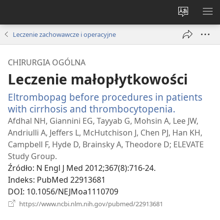
Wybór
PO
języka
ME
Leczenie zachowawcze i operacyjne
CHIRURGIA OGÓLNA
Leczenie małopłytkowości
Eltrombopag before procedures in patients
with cirrhosis and thrombocytopenia.
(opens
new
Afdhal NH, Giannini EG, Tayyab G, Mohsin A, Lee JW,
window)
Andriulli A, Jeffers L, McHutchison J, Chen PJ, Han KH,
Campbell F, Hyde D, Brainsky A, Theodore D; ELEVATE
Study Group.
Źródło
‎: N Engl J Med 2012;367(8):716-24.
Indeks
‎: PubMed 22913681
DOI
‎: 10.1056/NEJMoa1110709
(opens
https://www.ncbi.nlm.nih.gov/pubmed/22913681
new