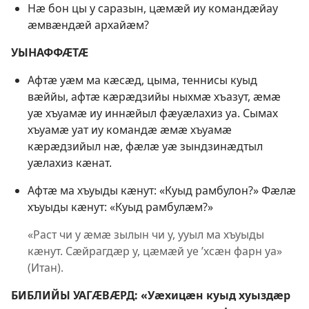
Нӕ бон цы у саразын, цӕмӕй иу командӕйау
ӕмвӕндӕй архайӕм?
УЫНАФФӔТӔ
Афтӕ уӕм ма кӕсӕд, цыма, теннисы куыд
вӕййы, афтӕ кӕрӕдзийы ныхмӕ хъазут, ӕмӕ
уӕ хъуамӕ иу иннӕйыл фӕуӕлахиз уа. Сымах
хъуамӕ уат иу командӕ ӕмӕ хъуамӕ
кӕрӕдзийыл нӕ, фӕлӕ уӕ зындзинӕдтыл
уӕлахиз кӕнат.
Афтӕ ма хъуыды кӕнут: «Куыд рамбулон?» Фӕлӕ
хъуыды кӕнут: «Куыд рамбулӕм?»
«Раст чи у ӕмӕ зылын чи у, ууыл ма хъуыды
кӕнут. Сӕйрагдӕр у, цӕмӕй уе ’хсӕн фарн уа»
(Итан).
БИБЛИЙЫ УАГӔВӔРД: «Уӕхицӕн куыд хуыздӕр