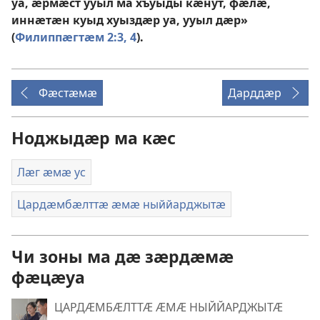
уа, ӕрмӕст ууыл ма хъуыды кӕнут, фӕлӕ,
иннӕтӕн куыд хуыздӕр уа, ууыл дӕр»
(
Филиппӕгтӕм 2:3, 4
).
Фӕстӕмӕ
Дарддӕр
Ноджыдӕр ма кӕс
Лӕг ӕмӕ ус
Цардӕмбӕлттӕ ӕмӕ ныййарджытӕ
Чи зоны ма дӕ зӕрдӕмӕ
фӕцӕуа
ЦАРДӔМБӔЛТТӔ ӔМӔ НЫЙЙАРДЖЫТӔ