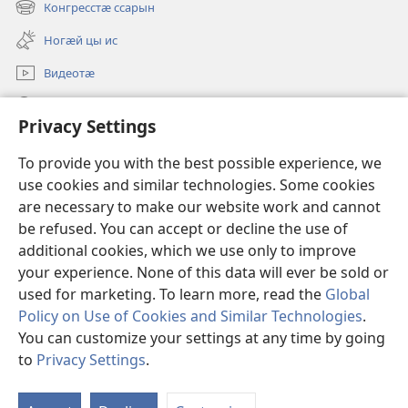
Конгресстӕ ссарын
(opens
window)
new
Ногӕй цы ис
window)
Видеотӕ
Ссар
Privacy Settings
Мысайнӕгтӕ
(opens
To provide you with the best possible experience, we
new
use cookies and similar technologies. Some cookies
window)
Хъахъхъӕнӕн мӕсыджы ОНЛАЙН-БИБЛИОТЕКӔ™
are necessary to make our website work and cannot
(opens
be refused. You can accept or decline the use of
new
®
JW Hub
window)
additional cookies, which we use only to improve
(opens
new
your experience. None of this data will ever be sold or
window)
used for marketing. To learn more, read the
Global
Policy on Use of Cookies and Similar Technologies
.
You can customize your settings at any time by going
Copyright
© 2026 Watch Tower Bible and Tract Society of Pennsylvania.
УСЛОВИЯ ИСПОЛЬЗОВАНИЯ
|
ПОЛИТИКА
to
Privacy Settings
.
S
КОНФИДЕНЦИАЛЬНОСТИ
|
PRIVACY SETTINGS
Ta