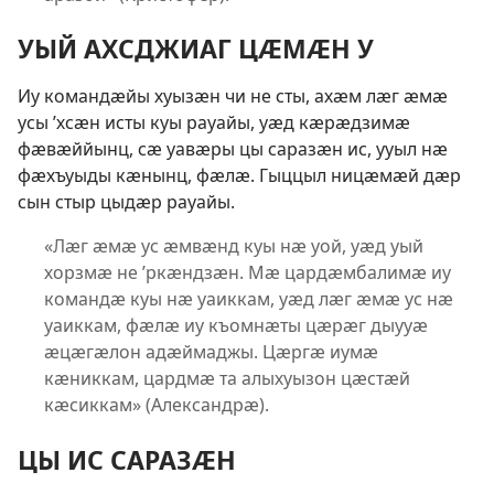
УЫЙ АХСДЖИАГ ЦӔМӔН У
Иу командӕйы хуызӕн чи не сты, ахӕм лӕг ӕмӕ
усы ’хсӕн исты куы рауайы, уӕд кӕрӕдзимӕ
фӕвӕййынц, сӕ уавӕры цы саразӕн ис, ууыл нӕ
фӕхъуыды кӕнынц, фӕлӕ. Гыццыл ницӕмӕй дӕр
сын стыр цыдӕр рауайы.
«Лӕг ӕмӕ ус ӕмвӕнд куы нӕ уой, уӕд уый
хорзмӕ не ’ркӕндзӕн. Мӕ цардӕмбалимӕ иу
командӕ куы нӕ уаиккам, уӕд лӕг ӕмӕ ус нӕ
уаиккам, фӕлӕ иу къомнӕты цӕрӕг дыууӕ
ӕцӕгӕлон адӕймаджы. Цӕргӕ иумӕ
кӕниккам, цардмӕ та алыхуызон цӕстӕй
кӕсиккам» (Александрӕ).
ЦЫ ИС САРАЗӔН