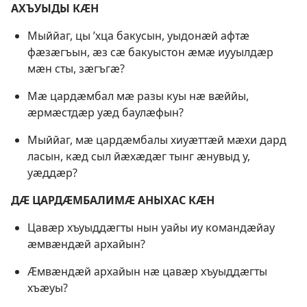
АХЪУЫДЫ КӔН
Мыййаг, цы ’хца бакусын, уыдонӕй афтӕ
фӕзӕгъын, ӕз сӕ бакуыстон ӕмӕ иууылдӕр
мӕн сты, зӕгъгӕ?
Мӕ цардӕмбал мӕ разы куы нӕ вӕййы,
ӕрмӕстдӕр уӕд баулӕфын?
Мыййаг, мӕ цардӕмбалы хиуӕттӕй мӕхи дард
ласын, кӕд сыл йӕхӕдӕг тынг ӕнувыд у,
уӕддӕр?
ДӔ ЦАРДӔМБАЛИМӔ АНЫХАС КӔН
Цавӕр хъуыддӕгты нын уайы иу командӕйау
ӕмвӕндӕй архайын?
Ӕмвӕндӕй архайын нӕ цавӕр хъуыддӕгты
хъӕуы?