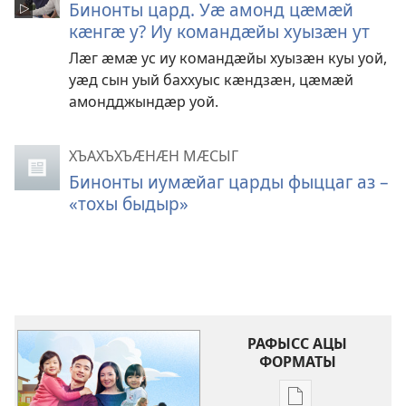
Бинонты цард. Уӕ амонд цӕмӕй
кӕнгӕ у? Иу командӕйы хуызӕн ут
Лӕг ӕмӕ ус иу командӕйы хуызӕн куы уой,
уӕд сын уый баххуыс кӕндзӕн, цӕмӕй
амондджындӕр уой.
ХЪАХЪХЪӔНӔН МӔСЫГ
Бинонты иумӕйаг царды фыццаг аз –
«тохы быдыр»
РАФЫСС АЦЫ
ФОРМАТЫ