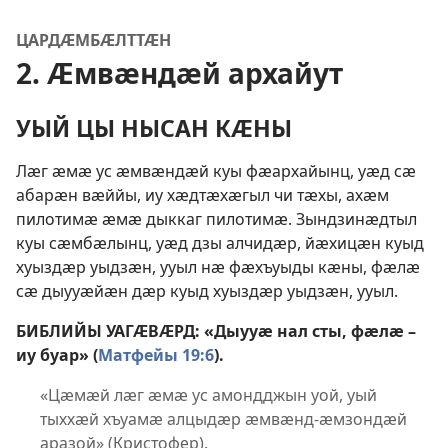
ЦАРДӔМБӔЛТТӔН
2. Ӕмвӕндӕй архайут
УЫЙ ЦЫ НЫСАН КӔНЫ
Лӕг ӕмӕ ус ӕмвӕндӕй куы фӕархайынц, уӕд сӕ
абарӕн вӕййы, иу хӕдтӕхӕгыл чи тӕхы, ахӕм
пилотимӕ ӕмӕ дыккаг пилотимӕ. Зындзинӕдтыл
куы сӕмбӕлынц, уӕд дзы алчидӕр, йӕхицӕн куыд
хуыздӕр уыдзӕн, ууыл нӕ фӕхъуыды кӕны, фӕлӕ
сӕ дыууӕйӕн дӕр куыд хуыздӕр уыдзӕн, ууыл.
БИБЛИЙЫ УАГӔВӔРД: «Дыууӕ нал сты, фӕлӕ –
иу буар» (
Матфейы 19:6
).
«Цӕмӕй лӕг ӕмӕ ус амондджын уой, уый
тыххӕй хъуамӕ алцыдӕр ӕмвӕнд-ӕмзондӕй
аразой» (Кристофер).