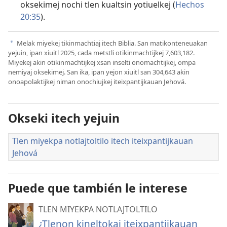
oksekimej nochi tlen kualtsin yotiuelkej (
Hechos
20:35
).
Melak miyekej tikinmachtiaj itech Biblia. San matikonteneuakan
a
yejuin, ipan xiuitl
2025
, cada metstli otikinmachtijkej
7,603,182
.
Miyekej akin otikinmachtijkej xsan inselti onomachtijkej, ompa
nemiyaj oksekimej. San ika, ipan yejon xiuitl san
304,643
akin
onoapolaktijkej niman onochiujkej iteixpantijkauan Jehová.
Okseki itech yejuin
Tlen miyekpa notlajtoltilo itech iteixpantijkauan
Jehová
Puede que también le interese
TLEN MIYEKPA NOTLAJTOLTILO
¿Tlenon kineltokaj iteixpantijkauan