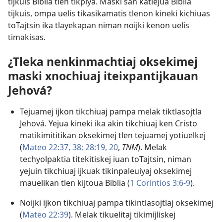
tijkuis Biblia tlen tikpiya. Maski san katlejua Biblia
tijkuis, ompa uelis tikasikamatis tlenon kineki kichiuas
toTajtsin ika tlayekapan niman noijki kenon uelis
timakisas.
¿Tleka nenkinmachtiaj oksekimej
maski xnochiuaj iteixpantijkauan
Jehová?
Tejuamej ijkon tikchiuaj pampa melak tiktlasojtla
Jehová. Yejua kineki ika akin tikchiuaj ken Cristo
matikimititikan oksekimej tlen tejuamej yotiuelkej
(
Mateo 22:37, 38;
28:19, 20
,
TNM
). Melak
techyolpaktia titekitiskej iuan toTajtsin, niman
yejuin tikchiuaj ijkuak tikinpaleuiyaj oksekimej
mauelikan tlen kijtoua Biblia (
1 Corintios 3:6-9
).
Noijki ijkon tikchiuaj pampa tikintlasojtlaj oksekimej
(
Mateo 22:39
). Melak tikuelitaj tikimijliskej