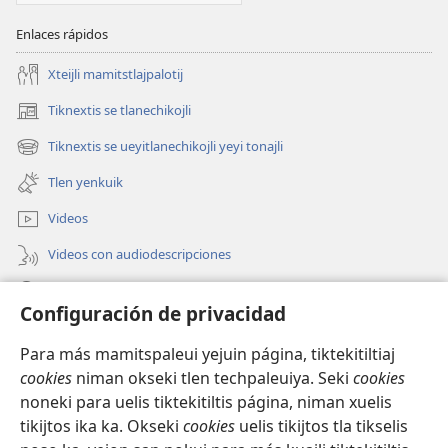
Enlaces rápidos
Xteijli mamitstlajpalotij
Tiknextis se tlanechikojli
(abre
una
Tiknextis se ueyitlanechikojli yeyi tonajli
(abre
nueva
una
ventana)
Tlen yenkuik
nueva
ventana)
Videos
Videos con audiodescripciones
Xtejtemo
Configuración de privacidad
Donaciones
(abre
Para más mamitspaleui yejuin página, tiktekitiltiaj
una
cookies
niman okseki tlen techpaleuiya. Seki
cookies
nueva
Biblioteca ipan Internet Watchtower
noneki para uelis tiktekitiltis página, niman xuelis
(abre
ventana)
tikijtos ika ka. Okseki
cookies
uelis tikijtos tla tikselis
una
®
JW Hub
nueva