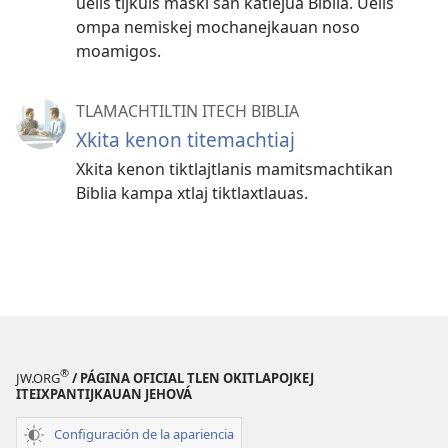
uelis tijkuis maski san katlejua Biblia. Uelis
ompa nemiskej mochanejkauan noso
moamigos.
TLAMACHTILTIN ITECH BIBLIA
Xkita kenon titemachtiaj
Xkita kenon tiktlajtlanis mamitsmachtikan
Biblia kampa xtlaj tiktlaxtlauas.
®
JW.ORG
/ PÁGINA OFICIAL TLEN OKITLAPOJKEJ
ITEIXPANTIJKAUAN JEHOVÁ
Configuración de la apariencia