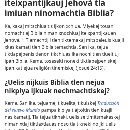
iteixpantijkauj Jehová tla
imiuan ninomachtia Biblia?
Ka, xakaj mitschiualtis ijkon xchiua. Miyekej touan
nomachtiaj Biblia niman xnochiuaj iteixpantijkauan
Jehová.
Tlamachtijli tlen tiktemakaj mitspaleuis kuajli
a
xkasikamati tlen Biblia temachtia. San ika, tejua
tiktlapejpenis tlenon tikchiuas ika nochi tlen tiueltiuj
ipan Biblia. Kema, toseselti noneki tiktlapejpeniskej
ipan katlejua religión tinemiskej (
Josué 24:15
).
¿Uelis nijkuis Biblia tlen nejua
nikpiya ijkuak nechmachtiskej?
Kema. San ika, tejuamej tikuelitaj tikuiskej
Traducción
del Nuevo Mundo
pampa kipiya tlajtoltin tlen kuajli
nasikamatij. Tla tejua tikneki, uelis se timitsmakaskej
niman xtlaj tiktlaxtlauas noso tla tikneki noijki uelis