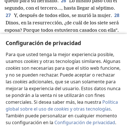
26
quedó para su hermano.
Lo mismo pasó con el
segundo, con el tercero..., hasta llegar al séptimo.
27
28
Y, después de todos ellos, se murió la mujer.
Dinos, en la resurrección, ¿de cuál de los siete será
esposa? Porque todos estuvieron casados con ella”.
29
Jesús les respondió: “Ustedes están
Configuración de privacidad
equivocados porque no conocen ni las Escrituras
m
30
ni el poder de Dios.
Porque, en la
Para que usted tenga la mejor experiencia posible,
resurrección, los hombres no se casan ni las mujeres
usamos
cookies
y otras tecnologías similares. Algunas
son entregadas en matrimonio, sino que son como
cookies
son necesarias para que el sitio web funcione,
n
31
y no se pueden rechazar. Puede aceptar o rechazar
los ángeles en el cielo.
Y, sobre la resurrección
las
cookies
adicionales, que se usan solamente para
de los muertos, ¿no leyeron que Dios a ustedes les
mejorar la experiencia del usuario. Estos datos nunca
32
dijo
‘Yo soy el Dios de Abrahán, el Dios de Isaac
se pondrán a la venta ni se utilizarán con fines
o
y el Dios de Jacob’?
Él no es el Dios de los muertos,
comerciales. Si desea saber más, lea nuestra
Política
p
33
sino el de los vivos”.
Al oírlo, las multitudes
global sobre el uso de
cookies
y otras tecnologías
.
q
quedaron impactadas con su enseñanza.
También puede personalizar en cualquier momento
34
Cuando los fariseos se enteraron de que él
su configuración en la
Configuración de privacidad
.
Se
había dejado callados a los saduceos, se juntaron y