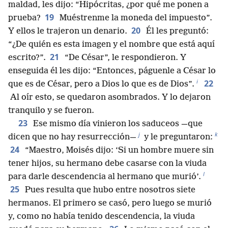
maldad, les dijo: “Hipócritas, ¿por qué me ponen a
19
prueba?
Muéstrenme la moneda del impuesto”.
20
Y ellos le trajeron un denario.
Él les preguntó:
“¿De quién es esta imagen y el nombre que está aquí
21
escrito?”.
“De César”, le respondieron. Y
enseguida él les dijo: “Entonces, páguenle a César lo
i
22
que es de César, pero a Dios lo que es de Dios”.
Al oír esto, se quedaron asombrados. Y lo dejaron
tranquilo y se fueron.
23
Ese mismo día vinieron los saduceos —que
j
k
dicen que no hay resurrección—
y le preguntaron:
24
“Maestro, Moisés dijo: ‘Si un hombre muere sin
tener hijos, su hermano debe casarse con la viuda
l
para darle descendencia al hermano que murió’.
25
Pues resulta que hubo entre nosotros siete
hermanos. El primero se casó, pero luego se murió
y, como no había tenido descendencia, la viuda