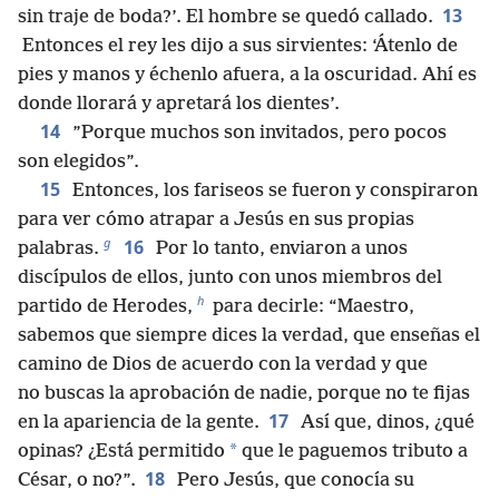
13
sin traje de boda?’. El hombre se quedó callado.
Entonces el rey les dijo a sus sirvientes: ‘Átenlo de
pies y manos y échenlo afuera, a la oscuridad. Ahí es
donde llorará y apretará los dientes’.
14
”Porque muchos son invitados, pero pocos
son elegidos”.
15
Entonces, los fariseos se fueron y conspiraron
para ver cómo atrapar a Jesús en sus propias
g
16
palabras.
Por lo tanto, enviaron a unos
discípulos de ellos, junto con unos miembros del
h
partido de Herodes,
para decirle: “Maestro,
sabemos que siempre dices la verdad, que enseñas el
camino de Dios de acuerdo con la verdad y que
no buscas la aprobación de nadie, porque no te fijas
17
en la apariencia de la gente.
Así que, dinos, ¿qué
*
opinas? ¿Está permitido
que le paguemos tributo a
18
César, o no?”.
Pero Jesús, que conocía su