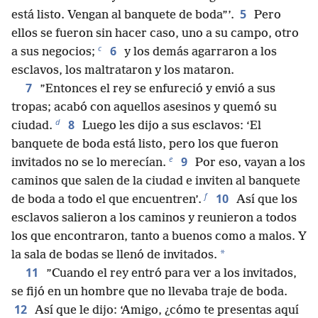
5
está listo. Vengan al banquete de boda”’.
Pero
ellos se fueron sin hacer caso, uno a su campo, otro
c
6
a sus negocios;
y los demás agarraron a los
esclavos, los maltrataron y los mataron.
7
”Entonces el rey se enfureció y envió a sus
tropas; acabó con aquellos asesinos y quemó su
d
8
ciudad.
Luego les dijo a sus esclavos: ‘El
banquete de boda está listo, pero los que fueron
e
9
invitados no se lo merecían.
Por eso, vayan a los
caminos que salen de la ciudad e inviten al banquete
f
10
de boda a todo el que encuentren’.
Así que los
esclavos salieron a los caminos y reunieron a todos
los que encontraron, tanto a buenos como a malos. Y
*
la sala de bodas se llenó de invitados.
11
”Cuando el rey entró para ver a los invitados,
se fijó en un hombre que no llevaba traje de boda.
12
Así que le dijo: ‘Amigo, ¿cómo te presentas aquí