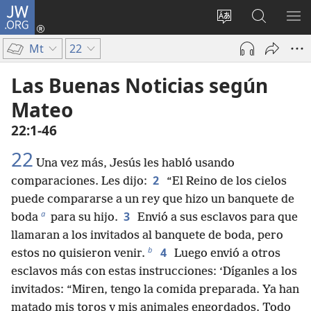
JW.ORG
Iniciar
sesión
Cambiar
Búsqueda
MO
(abre
idioma
en
ME
Mt
22
una
del sitio
jw.org
nueva
Las Buenas Noticias según
ventana)
Mateo
22:1-46
22
Una vez más, Jesús les habló usando
2
comparaciones. Les dijo:
“El Reino de los cielos
puede compararse a un rey que hizo un banquete de
a
3
boda
para su hijo.
Envió a sus esclavos para que
llamaran a los invitados al banquete de boda, pero
b
4
estos no quisieron venir.
Luego envió a otros
esclavos más con estas instrucciones: ‘Díganles a los
invitados: “Miren, tengo la comida preparada. Ya han
matado mis toros y mis animales engordados. Todo