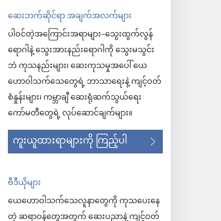
ဆေးဘက်ဆိုင်ရာ အချက်အလက်များ
ပါဝင်တဲ့အကြောင်းအရာများ–သွေးထွက်လွန်
ရောဂါနဲ့ သွေးအားနည်းရောဂါကို သွေးမသွင်း
ဘဲ ကုသနည်းများ၊ ဆေးကုသမှုအပေါ် ယေ
ဟောဝါသက်သေတွေရဲ့ ဘာသာရေးနဲ့ ကျင့်ဝတ်
စံနှုန်းများ၊ ကမ္ဘာချီ ဆေးရုံဆက်သွယ်ရေး
ကော်မတီတွေရဲ့ လုပ်ဆောင်ချက်များ။
ကူးယူထားရာများကို ကြည့်ပါ
ဗီဒီယိုများ
ယေဟောဝါသက်သေလူနာတွေကို ကုသပေးနေ
တဲ့ ဆရာဝန်တွေအတွက် ဆေးပညာနဲ့ ကျင့်ဝတ်