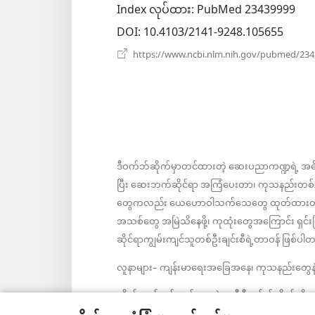
Index လုပ်ထား
‎: PubMed 23439999
DOI
‎: 10.4103/2141-9248.105655
https://www.ncbi.nlm.nih.gov/pubmed/23
ဒီဝက်ဘ်ဆိုက်မှာတင်ထားတဲ့ ဆေးပညာကဏ္ဍရဲ့ အ
ပြီး ဆေးဘက်ဆိုင်ရာ အကြံပေးတာ၊ ကုသနည်းတစ်မျ
တွေကလည်း ယေဟောဝါသက်သေတွေ ထုတ်ထားတာမဟုတ်
အသစ်တွေ အမြဲသိနေဖို့၊ ကုထုံးတွေအကြောင်း ရှင်
ဆိုင်ရာကျွမ်းကျင်သူတစ်ဦးချင်းစီရဲ့တာဝန် ဖြစ်
လူနာများ– ကျန်းမာရေးအခြေအနေ၊ ကုသနည်းတွေနဲ့ပ
လိုက်နာရန်စည်းကမ်းများနဲ့အညီ ဒီဝက်ဘ်ဆိုက်ကို 