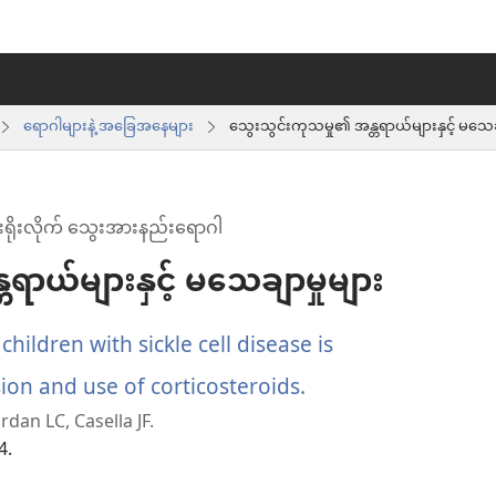
ရောဂါများနဲ့ အခြေအနေများ
သွေးသွင်းကုသမှု၏ အန္တရာယ်များနှင့် မသေချ
ုးရိုးလိုက် သွေးအားနည်းရောဂါ
ရာယ်များနှင့် မသေချာမှုများ
hildren with sickle cell disease is
ion and use of corticosteroids.
(window
dan LC, Casella JF.
အသစ်
4.
ဖွ