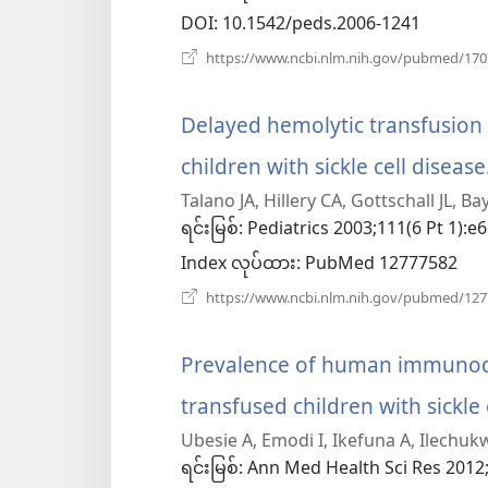
DOI
‎: 10.1542/peds.2006-1241
https://www.ncbi.nlm.nih.gov/pubmed/17
Delayed hemolytic transfusion
children with sickle cell disease
Talano JA, Hillery CA, Gottschall JL, Ba
ရင်းမြစ်
‎: Pediatrics 2003;111(6 Pt 1):e
Index လုပ်ထား
‎: PubMed 12777582
https://www.ncbi.nlm.nih.gov/pubmed/12
Prevalence of human immunode
transfused children with sickle
Ubesie A, Emodi I, Ikefuna A, Ilechuk
ရင်းမြစ်
‎: Ann Med Health Sci Res 2012;