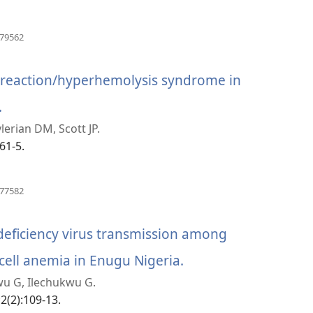
င့်
နေ
(window
079562
အသစ်
ပါ
ဖွ
င့်
 reaction/hyperhemolysis syndrome in
တယ်)
နေ
ပါ
.
(window
တယ်)
ylerian DM, Scott JP.
အသစ်
661-5.
ဖွ
င့်
(window
777582
အသစ်
နေ
ဖွ
င့်
ficiency virus transmission among
ပါ
နေ
ပါ
 cell anemia in Enugu Nigeria.
(window
တယ်)
တယ်)
wu G, Ilechukwu G.
အသစ်
2(2):109-13.