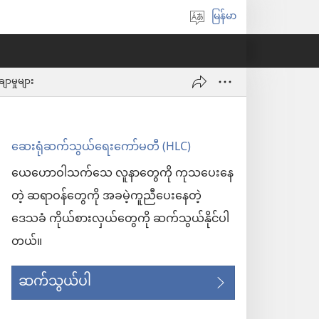
မြန်မာ
ဘာသာစကား
ရွေးချယ်
ပါ
ာမှုများ
ဆေးရုံဆက်သွယ်ရေးကော်မတီ (HLC)
ယေဟောဝါသက်သေ လူနာတွေကို ကုသပေးနေ
တဲ့ ဆရာဝန်တွေကို အခမဲ့ကူညီပေးနေတဲ့
ဒေသခံ ကိုယ်စားလှယ်တွေကို ဆက်သွယ်နိုင်ပါ
တယ်။
ဆက်သွယ်ပါ