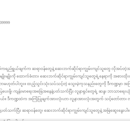
ဖွ
င့်
နေ
(window
439999
အသစ်
ပါ
ဖွ
င့်
တယ်)
နေ
ပါ
တယ်)
ဓိကရည်ရွယ်ချက်က ဆရာဝန်တွေနဲ့ ဆေးဘက်ဆိုင်ရာကျွမ်းကျင်သူတွေ လိုအပ်တ
ိုးမျိုးကို ထောက်ခံတာ၊ ဆေးဘက်ဆိုင်ရာကျွမ်းကျင်သူတွေရဲ့နေရာကို အစားထိ
ပါဘူး။ ထည့်သွင်းသုံးသပ်သင့်တဲ့ သွေးမဲ့ကုသနည်းတွေကို ဒီကဏ္ဍမှာ အ
းပြပေးဖို့၊ ကျန်းမာရေးအခြေအနေနဲ့ပတ်သက်ပြီး လူနာရှင်တွေရဲ့ ဆန္ဒ၊ ဘာသာရေ
ပါတယ်။ ဒီကဏ္ဍထဲက အကြံပြုချက်အားလုံးဟာ လူနာအားလုံးအတွက် သင့်တော်တာ၊ လက်ခံ
တ်သက်ပြီး ဆရာဝန်တွေ၊ ဆေးဘက်ဆိုင်ရာကျွမ်းကျင်သူတွေနဲ့ အမြဲဆွေးနွေးပါ။ က
အသုံးပြုရပါမယ်။