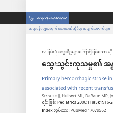
ဆရာဝန်တွေအတွက်
ဆရာဝန်တွေအတွက် ဆေးဘက်ဆိုင်ရာ အချက်အလက်များ
လခြမ်းပုံ သွေးနီဥများကြောင့်ဖြစ်သော မျိ
သွေးသွင်းကုသမှု၏ အန္တ
Primary hemorrhagic stroke in c
associated with recent transfus
Strouse JJ, Hulbert ML, DeBaun MR, Jor
ရင်းမြစ်
‎: Pediatrics 2006;118(5):1916-2
Index လုပ်ထား
‎: PubMed 17079562