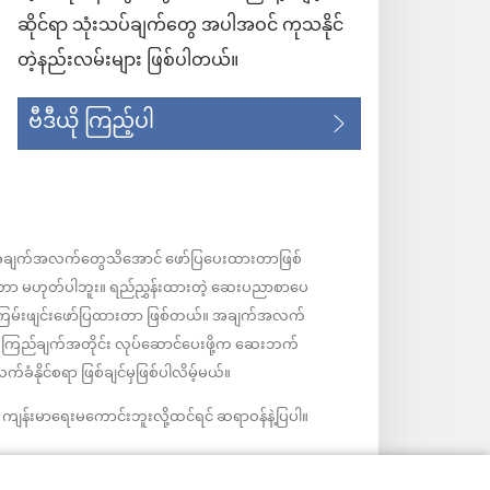
ဆိုင်ရာ သုံးသပ်ချက်တွေ အပါအဝင် ကုသနိုင်
တဲ့နည်းလမ်းများ ဖြစ်ပါတယ်။
ဗီဒီယို ကြည့်ပါ
ဲ့အချက်အလက်တွေသိအောင် ဖော်ပြပေးထားတာဖြစ်
ုးတာ မဟုတ်ပါဘူး။ ရည်ညွှန်းထားတဲ့ ဆေးပညာစာပေ
ကြမ်းဖျင်းဖော်ပြထားတာ ဖြစ်တယ်။ အချက်အလက်
းယုံကြည်ချက်အတိုင်း လုပ်ဆောင်ပေးဖို့က ဆေးဘက်
နိုင်စရာ ဖြစ်ချင်မှဖြစ်ပါလိမ့်မယ်။
ျန်းမာရေးမကောင်းဘူးလို့ထင်ရင် ဆရာဝန်နဲ့ပြပါ။