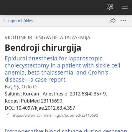
Pakeisti
RO
svetainės
ME
Ligos ir būklės
kalbą
VIDUTINĖ IR LENGVA BETA TALASEMIJA
Bendroji chirurgija
Epidural anesthesia for laparoscopic
cholecystectomy in a patient with sickle cell
anemia, beta thalassemia, and Crohn's
disease—a case report.
(atsiveria
naujas
Baş SŞ, Ozlü O.
langas)
Šaltinis
‎: Korean J Anesthesiol 2012;63(4):357-9.
Kodas
‎: PubMed 23115690
DOI
‎: 10.4097/kjae.2012.63.4.357
(atsiveria
https://www.ncbi.nlm.nih.gov/pubmed/23115690
naujas
langas)
Intraoperative blood salvage during cesarean