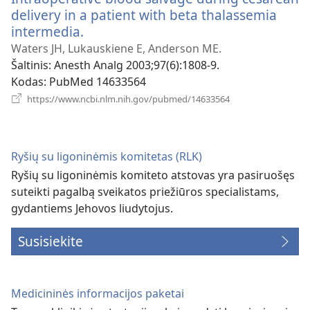
delivery in a patient with beta thalassemia
intermedia.
(atsiveria
naujas
Waters JH, Lukauskiene E, Anderson ME.
langas)
Šaltinis
‎: Anesth Analg 2003;97(6):1808-9.
Kodas
‎: PubMed 14633564
(atsiveria
https://www.ncbi.nlm.nih.gov/pubmed/14633564
naujas
langas)
Ryšių su ligoninėmis komitetas (RLK)
Ryšių su ligoninėmis komiteto atstovas yra pasiruošęs
suteikti pagalbą sveikatos priežiūros specialistams,
gydantiems Jehovos liudytojus.
Susisiekite
Medicininės informacijos paketai