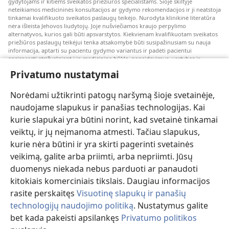
gydytojams ir kitiems sveikatos priežiūros specialistams. Šioje skiltyje
neteikiamos medicininės konsultacijos ar gydymo rekomendacijos ir ji neatstoja
tinkamai kvalifikuoto sveikatos paslaugų teikėjo. Nurodyta klinikinė literatūra
nėra išleista Jehovos liudytojų. Joje nušviečiamos kraujo perpylimo
alternatyvos, kurios gali būti apsvarstytos. Kiekvienam kvalifikuotam sveikatos
priežiūros paslaugų teikėjui tenka atsakomybė būti susipažinusiam su nauja
informacija, aptarti su pacientu gydymo variantus ir padėti pacientui
apsispręsti atsižvelgiant į jo medicininę būklę, pageidavimus, vertybes ir
įsitikinimus. Kai kurios išvardytos strategijos kai kuriems pacientams gali būti
Privatumo nustatymai
netinkamos arba nepriimtinos.
Pacientams: dėl medicininių būklių arba gydymo visada kreipkitės konsultacijos
Norėdami užtikrinti patogų naršymą šioje svetainėje,
į gydytoją arba kitą kvalifikuotą sveikatos priežiūros specialistą. Jeigu įtariate,
kad sergate, apsilankykite pas gydytoją.
naudojame slapukus ir panašias technologijas. Kai
kurie slapukai yra būtini norint, kad svetainė tinkamai
Šios svetainės naudojimą reglamentuoja jos naudojimo sąlygos.
veiktų, ir jų neįmanoma atmesti. Tačiau slapukus,
kurie nėra būtini ir yra skirti pagerinti svetainės
veikimą, galite arba priimti, arba nepriimti. Jūsų
duomenys niekada nebus parduoti ar panaudoti
Pasirinkite režimą
kitokiais komerciniais tikslais. Daugiau informacijos
rasite perskaitęs
Visuotinę slapukų ir panašių
technologijų naudojimo politiką
. Nustatymus galite
bet kada pakeisti apsilankęs
Privatumo politikos
Copyright
© 2026 Watch Tower Bible and Tract Society of Pennsylvania.
NAUDOJIMOSI SVETAINE SĄLYGOS
|
PRIVATUMO POLITIKA
|