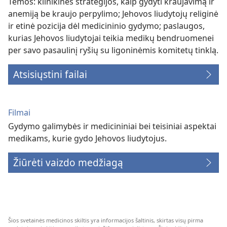
Temos: klinikinės strategijos, kaip gydyti kraujavimą ir
anemiją be kraujo perpylimo; Jehovos liudytojų religinė
ir etinė pozicija dėl medicininio gydymo; paslaugos,
kurias Jehovos liudytojai teikia medikų bendruomenei
per savo pasaulinį ryšių su ligoninėmis komitetų tinklą.
Atsisiųstini failai
Filmai
Gydymo galimybės ir medicininiai bei teisiniai aspektai
medikams, kurie gydo Jehovos liudytojus.
Žiūrėti vaizdo medžiagą
Šios svetainės medicinos skiltis yra informacijos šaltinis, skirtas visų pirma