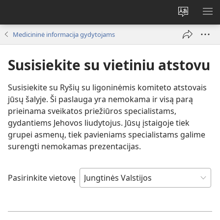
Pakeisti
RO
svetainės
ME
Medicininė informacija gydytojams
kalbą
Susisiekite su vietiniu atstovu
Susisiekite su Ryšių su ligoninėmis komiteto atstovais
jūsų šalyje. Ši paslauga yra nemokama ir visą parą
prieinama sveikatos priežiūros specialistams,
gydantiems Jehovos liudytojus. Jūsų įstaigoje tiek
grupei asmenų, tiek pavieniams specialistams galime
surengti nemokamas prezentacijas.
Pasirinkite vietovę