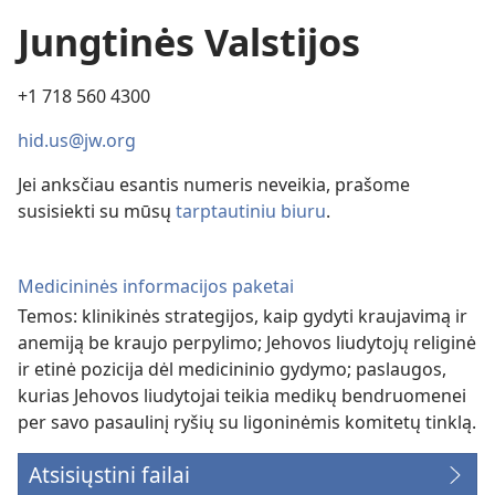
Jungtinės Valstijos
+1 718 560 4300
hid.us@jw.org
Jei anksčiau esantis numeris neveikia, prašome
susisiekti su mūsų
tarptautiniu biuru
.
Medicininės informacijos paketai
Temos: klinikinės strategijos, kaip gydyti kraujavimą ir
anemiją be kraujo perpylimo; Jehovos liudytojų religinė
ir etinė pozicija dėl medicininio gydymo; paslaugos,
kurias Jehovos liudytojai teikia medikų bendruomenei
per savo pasaulinį ryšių su ligoninėmis komitetų tinklą.
Atsisiųstini failai