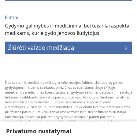
Filmai
Gydymo galimybės ir medicininiai bei teisiniai aspektai
medikams, kurie gydo Jehovos liudytojus.
Žiūrėti vaizdo medžiagą
Šios svetainės medicinos skiltis yra informacijos šaltinis, skirtas visų pirma
gydytojams ir kitiems sveikatos priežiūros specialistams. Šioje skiltyje
neteikiamos medicininės konsultacijos ar gydymo rekomendacijos ir ji neatstoja
tinkamai kvalifikuoto sveikatos paslaugų teikėjo. Nurodyta klinikinė literatūra
nėra išleista Jehovos liudytojų. Joje nušviečiamos kraujo perpylimo
alternatyvos, kurios gali būti apsvarstytos. Kiekvienam kvalifikuotam sveikatos
priežiūros paslaugų teikėjui tenka atsakomybė būti susipažinusiam su nauja
informacija, aptarti su pacientu gydymo variantus ir padėti pacientui
apsispręsti atsižvelgiant į jo medicininę būklę, pageidavimus, vertybes ir
įsitikinimus. Kai kurios išvardytos strategijos kai kuriems pacientams gali būti
Privatumo nustatymai
netinkamos arba nepriimtinos.