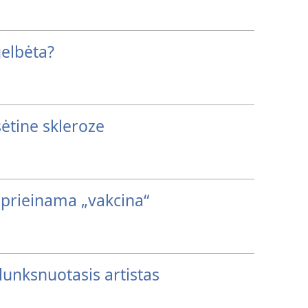
elbėta?
šsėtine skleroze
 prieinama „vakcina“
unksnuotasis artistas