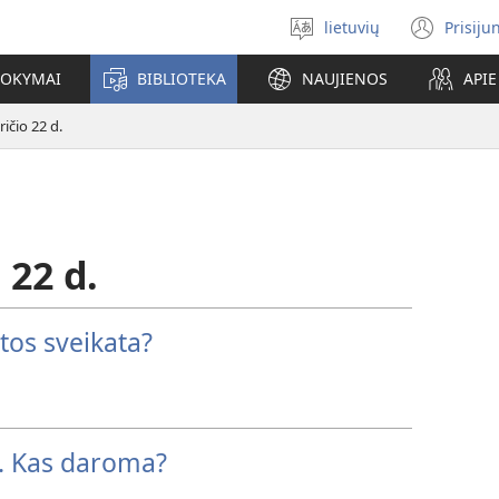
lietuvių
Prisiju
Pasirinkite
(ats
kalbą
nauj
MOKYMAI
BIBLIOTEKA
NAUJIENOS
API
lang
ičio 22 d.
 22 d.
tos sveikata?
. Kas daroma?