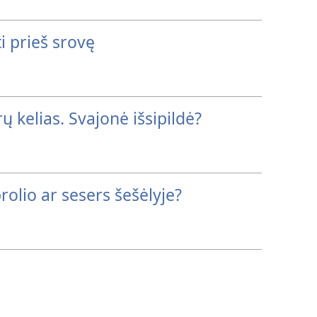
i prieš srovę
ų kelias. Svajonė išsipildė?
brolio ar sesers šešėlyje?