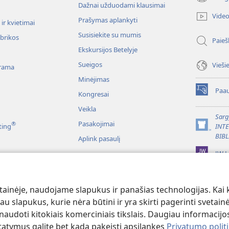
(atsiveria
Dažnai užduodami klausimai
naujas
Vide
Prašymas aplankyti
langas)
ir kvietimai
Susisiekite su mumis
ubrikos
Paieš
Ekskursijos Betelyje
Sueigos
Vieši
rama
Minėjimas
Paau
Kongresai
(atsiveria
naujas
Veikla
langas)
Sarg
Pasakojimai
®
ting
INT
(atsiveria
BIBL
Aplink pasaulį
naujas
langas)
JW L
liai
itymas vaidmenimis
ainėje, naudojame slapukus ir panašias technologijas. Kai ku
u slapukus, kurie nėra būtini ir yra skirti pagerinti svetainė
udoti kitokiais komerciniais tikslais. Daugiau informacijos
tatymus galite bet kada pakeisti apsilankęs
Privatumo polit