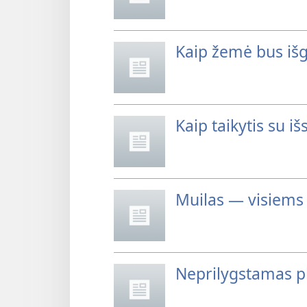
Kaip žemė bus išg
Kaip taikytis su i
Muilas — visiems
Neprilygstamas pl