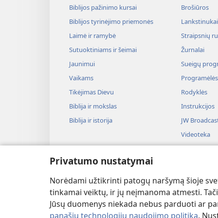
Biblijos pažinimo kursai
Brošiūros
Biblijos tyrinėjimo priemonės
Lankstinukai 
Laimė ir ramybė
Straipsnių r
Sutuoktiniams ir šeimai
Žurnalai
Jaunimui
Sueigų prog
Vaikams
Programėlės
Tikėjimas Dievu
Rodyklės
Biblija ir mokslas
Instrukcijos
Biblija ir istorija
JW Broadcas
Videoteka
Muzika
Privatumo nustatymai
Audiospektak
Biblijos ska
Norėdami užtikrinti patogų naršymą šioje svet
tinkamai veiktų, ir jų neįmanoma atmesti. Tačia
Jūsų duomenys niekada nebus parduoti ar pana
panašių technologijų naudojimo politiką
. Nus