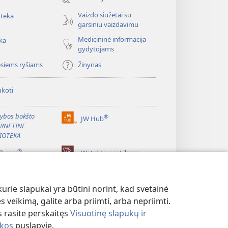
langas)
Vaizdo siužetai su
oteka
garsiniu vaizdavimu
Medicininė informacija
ka
gydytojams
esiems ryšiams
Žinynas
koti
ybos bokšto
®
JW Hub
(atsiveria
ERNETINĖ
naujas
IOTEKA
langas)
®
ibrary
Watchtower Library
rie slapukai yra būtini norint, kad svetainė
s veikimą, galite arba priimti, arba nepriimti.
 rasite perskaitęs
Visuotinę slapukų ir
ikos
puslapyje.