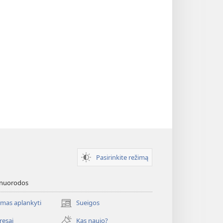
Pasirinkite režimą
 nuorodos
mas aplankyti
Sueigos
(atsiveria
naujas
resai
Kas naujo?