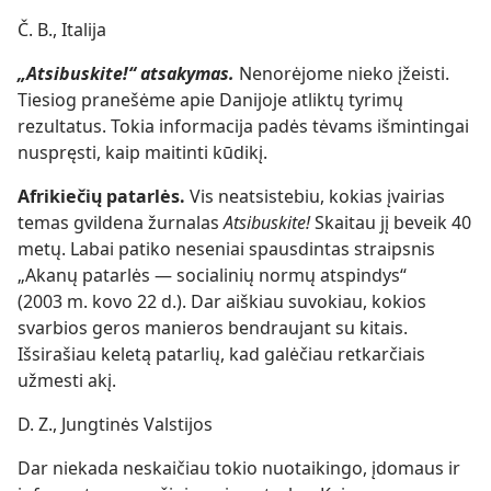
Č. B., Italija
„Atsibuskite!“ atsakymas.
Nenorėjome nieko įžeisti.
Tiesiog pranešėme apie Danijoje atliktų tyrimų
rezultatus. Tokia informacija padės tėvams išmintingai
nuspręsti, kaip maitinti kūdikį.
Afrikiečių patarlės.
Vis neatsistebiu, kokias įvairias
temas gvildena žurnalas
Atsibuskite!
Skaitau jį beveik 40
metų. Labai patiko neseniai spausdintas straipsnis
„Akanų patarlės — socialinių normų atspindys“
(2003 m. kovo 22 d.). Dar aiškiau suvokiau, kokios
svarbios geros manieros bendraujant su kitais.
Išsirašiau keletą patarlių, kad galėčiau retkarčiais
užmesti akį.
D. Z., Jungtinės Valstijos
Dar niekada neskaičiau tokio nuotaikingo, įdomaus ir