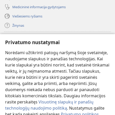
Medicininė informacija gydytojams
Viešiesiems ryšiams
Žinynas
Paaukoti
(atsiveria
Privatumo nustatymai
naujas
langas)
Norėdami užtikrinti patogų naršymą šioje svetainėje,
Sargybos bokšto INTERNETINĖ BIBLIOTEKA
(atsiveria
naudojame slapukus ir panašias technologijas. Kai
naujas
®
JW Hub
kurie slapukai yra būtini norint, kad svetainė tinkamai
langas)
(atsiveria
veiktų, ir jų neįmanoma atmesti. Tačiau slapukus,
naujas
®
JW Library
langas)
kurie nėra būtini ir yra skirti pagerinti svetainės
veikimą, galite arba priimti, arba nepriimti. Jūsų
Watchtower Library
duomenys niekada nebus parduoti ar panaudoti
kitokiais komerciniais tikslais. Daugiau informacijos
rasite perskaitęs
Visuotinę slapukų ir panašių
technologijų naudojimo politiką
. Nustatymus galite
Copyright
© 2026 Watch Tower Bible and Tract Society of Pennsylvania.
bet kada pakeisti apsilankęs
Privatumo politikos