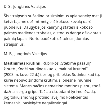
D. S., Jungtinės Valstijos
Šis straipsnis sužadino prisiminimus apie senelę: mat ji
ketvirtajame dešimtmetyje iš kokoso kevalų darė
puodelius. Daugybė jos kaimynų statėsi iš kokoso
palmės medienos trobeles, o stogus dengė džiovintais
palmių lapais. Noriu padėkoti už tokius įdomius
straipsnius.
M. B., Jungtinės Valstijos
Maitinimas krūtimi.
Rubrikos „Stebime pasaulį“
žinutė „Kodėl naudinga kūdikį maitinti krūtimi“
(2003 m. kovo 22 d.) tiesiog pribloškė. Sutinku, kad tų,
kurie nebuvo žindomi krūtimi, silpnesnė imuninė
sistema. Manęs pačios nemaitino motinos pienu, todėl
dažnai sergu gripu. Tačiau cituodami tyrimo išvadą,
jog tokių žmonių protinio lavėjimo koeficientas
žemesnis, pasielgėte negailestingai.