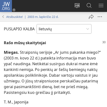
JW.ORG
Prisijungti
(atsiveria
Pakeisti
Paieška
RO
naujas
svetainės
svetainėj
ME
Atsibuskite! | 2003 m. lapkričio 22 d.
langas)
kalbą
JW.ORG
PUSLAPIO KALBA
Rašo mūsų skaitytojai
Miegas.
Straipsnių serijoje „Ar jums pakanka miego?“
(2003 m. kovo 22 d.) pateikta informacija man buvo
ypač naudinga. Netikėtai susirgus dukrai mane ėmė
kankinti nemiga. Po penkių ar šešių bemiegių naktų
apsilankiau poliklinikoje. Dabar vartoju vaistus ir jau
užmiegu. O jūsų straipsniuose perskaičiau patarimą
gerai pasimankštinti dieną, bet ne prieš miegą.
Pasistengsiu kuo greičiau jį pritaikyti.
T. M., Japonija