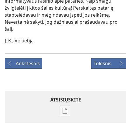
informatyvaus rašinio apie patarles. Kaip smagu
žvilgtelėti į kitos šalies kultūrą! Perskaitęs patarlę
stabtelėdavau ir mėgindavau įspėti jos reikšmę.
Neverta nė sakyti, jog dažniausiai prašaudavau pro
šalį.
J. K., Vokietija
Ankstesnis
Tolesnis
ATSISIŲSKITE
Skaitmeninių
leidinių
atsisiuntimo