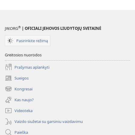
parinktys
ŽURNALAI
2003 m.
lapkričio 22 d.
®
JW.ORG
| OFICIALI JEHOVOS LIUDYTOJŲ SVETAINĖ
Pasirinkite režimą
Greitosios nuorodos
Prašymas aplankyti
Sueigos
(atsiveria
naujas
Kongresai
(atsiveria
langas)
naujas
Kas naujo?
langas)
Videoteka
Vaizdo siužetai su garsiniu vaizdavimu
Paieška