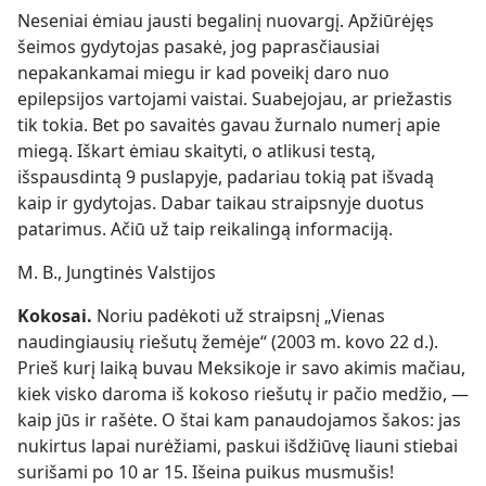
Neseniai ėmiau jausti begalinį nuovargį. Apžiūrėjęs
šeimos gydytojas pasakė, jog paprasčiausiai
nepakankamai miegu ir kad poveikį daro nuo
epilepsijos vartojami vaistai. Suabejojau, ar priežastis
tik tokia. Bet po savaitės gavau žurnalo numerį apie
miegą. Iškart ėmiau skaityti, o atlikusi testą,
išspausdintą 9 puslapyje, padariau tokią pat išvadą
kaip ir gydytojas. Dabar taikau straipsnyje duotus
patarimus. Ačiū už taip reikalingą informaciją.
M. B., Jungtinės Valstijos
Kokosai.
Noriu padėkoti už straipsnį „Vienas
naudingiausių riešutų žemėje“ (2003 m. kovo 22 d.).
Prieš kurį laiką buvau Meksikoje ir savo akimis mačiau,
kiek visko daroma iš kokoso riešutų ir pačio medžio, —
kaip jūs ir rašėte. O štai kam panaudojamos šakos: jas
nukirtus lapai nurėžiami, paskui išdžiūvę liauni stiebai
surišami po 10 ar 15. Išeina puikus musmušis!