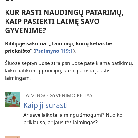
KUR RASTI NAUDINGŲ PATARIMŲ,
KAIP PASIEKTI LAIMĘ SAVO
GYVENIME?
Biblijoje sakoma: „Laimingi, kurių kelias be
priekaišto“ (
Psalmyno 119:1
).
Šiuose septyniuose straipsniuose pateikiama patikimų,
laiko patikrintų principų, kurie padeda jaustis
laimingam.
LAIMINGO GYVENIMO KELIAS
Kaip jį surasti
Ar save laikote laimingu žmogumi? Nuo ko
priklauso, ar jausitės laimingas?