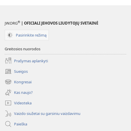
®
JW.ORG
| OFICIALI JEHOVOS LIUDYTOJŲ SVETAINĖ
Pasirinkite režimą
Greitosios nuorodos
Prašymas aplankyti
Sueigos
(atsiveria
naujas
Kongresai
(atsiveria
langas)
naujas
Kas naujo?
langas)
Videoteka
Vaizdo siužetai su garsiniu vaizdavimu
Paieška