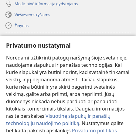
Medicininė informacija gydytojams
Viešiesiems ryšiams
Žinynas
Paaukoti
(atsiveria
Privatumo nustatymai
naujas
langas)
Norėdami užtikrinti patogų naršymą šioje svetainėje,
Sargybos bokšto INTERNETINĖ BIBLIOTEKA
(atsiveria
naudojame slapukus ir panašias technologijas. Kai
naujas
®
JW Hub
kurie slapukai yra būtini norint, kad svetainė tinkamai
langas)
(atsiveria
veiktų, ir jų neįmanoma atmesti. Tačiau slapukus,
naujas
®
JW Library
langas)
kurie nėra būtini ir yra skirti pagerinti svetainės
veikimą, galite arba priimti, arba nepriimti. Jūsų
Watchtower Library
duomenys niekada nebus parduoti ar panaudoti
kitokiais komerciniais tikslais. Daugiau informacijos
rasite perskaitęs
Visuotinę slapukų ir panašių
technologijų naudojimo politiką
. Nustatymus galite
Copyright
© 2026 Watch Tower Bible and Tract Society of Pennsylvania.
bet kada pakeisti apsilankęs
Privatumo politikos
NAUDOJIMOSI SVETAINE SĄLYGOS
|
PRIVATUMO POLITIKA
|