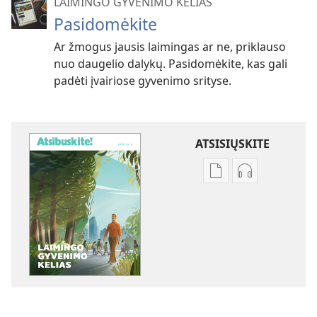
LAIMINGO GYVENIMO KELIAS
Pasidomėkite
Ar žmogus jausis laimingas ar ne, priklauso
nuo daugelio dalykų. Pasidomėkite, kas gali
padėti įvairiose gyvenimo srityse.
ATSISIŲSKITE
Skaitmeninių
Garso
leidinių
failų
atsisiuntimo
atsisiuntimo
parinktys
parinktys
ATSIBUSKITE!
ATSIBUSKITE!
Laimingo
Laimingo
gyvenimo
gyvenimo
kelias
kelias