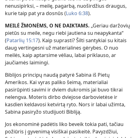
nenusipirksi, – meilę, pagarbą, nuoširdžius draugus,
kurie taip pat yra dosnūs (
Luko 6:38
).
MEILĖ ŽMONĖMS, O NE DAIKTAMS.
„Geriau daržovių
pietūs su meile, negu riebi jautiena su neapykanta“
(
Patarlių 15:17
). Kaip suprasti? Šilti santykiai su kitais
daug vertingesni už materialines gėrybes. O nuo
meilės, kaip aptarsime vėliau, labai priklauso, ar
jaučiamės laimingi.
Biblijos principų naudą patyrė Sabina iš Pietų
Amerikos. Kai vyras paliko šeimą, materialiai
pasirūpinti savimi ir dviem dukromis jai buvo tikrai
nelengva. Moteris dirbo dviejose darbovietėse ir
kasdien keldavosi ketvirtą ryto. Nors ir labai užimta,
Sabina pasiryžo studijuoti Bibliją.
Jos ekonominė padėtis liko beveik tokia pati, tačiau
požiūris į gyvenimą visiškai pasikeitė. Pavyzdžiui,