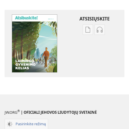
ATSISIŲSKITE
Skaitmeninių
Garso
leidinių
failų
atsisiuntimo
atsisiuntimo
parinktys
parinktys
ATSIBUSKITE!
ATSIBUSKITE!
Laimingo
Laimingo
gyvenimo
gyvenimo
kelias
kelias
®
JW.ORG
| OFICIALI JEHOVOS LIUDYTOJŲ SVETAINĖ
Pasirinkite režimą