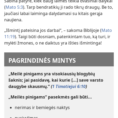
Sabina patyrė, kiek daug laimės teikia dvasiniai dalykai
(
Mato 5:3
). Tarp bendratikių ji rado tikrų draugų. Be to,
jaučiasi labai laiminga dalydamasi su kitais gerąja
naujiena.
„Išmintį pateisina jos darbai“, – sakoma Biblijoje (
Mato
11:19
). Taigi būti dosniam, patenkintam tuo, ką turi, ir
mylėti žmones, o ne daiktus yra išties išmintinga!
PAGRINDINĖS MINTYS
„Meilė pinigams yra visokiausių blogybių
šaknis; jai pasidavę, kai kurie [...] save varsto
daugybe skausmų.“
(
1 Timotiejui 6:10
)
„Meilės pinigams“ pasekmės gali būti...
nerimas ir bemiegės naktys