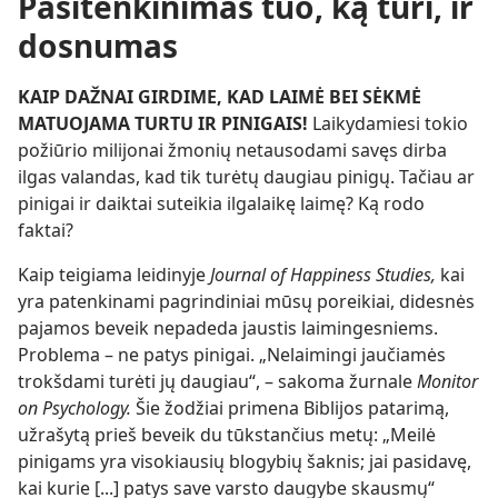
Pasitenkinimas tuo, ką turi, ir
dosnumas
KAIP DAŽNAI GIRDIME, KAD LAIMĖ BEI SĖKMĖ
MATUOJAMA TURTU IR PINIGAIS!
Laikydamiesi tokio
požiūrio milijonai žmonių netausodami savęs dirba
ilgas valandas, kad tik turėtų daugiau pinigų. Tačiau ar
pinigai ir daiktai suteikia ilgalaikę laimę? Ką rodo
faktai?
Kaip teigiama leidinyje
Journal of Happiness Studies,
kai
yra patenkinami pagrindiniai mūsų poreikiai, didesnės
pajamos beveik nepadeda jaustis laimingesniems.
Problema – ne patys pinigai. „Nelaimingi jaučiamės
trokšdami turėti jų daugiau“, – sakoma žurnale
Monitor
on Psychology.
Šie žodžiai primena Biblijos patarimą,
užrašytą prieš beveik du tūkstančius metų: „Meilė
pinigams yra visokiausių blogybių šaknis; jai pasidavę,
kai kurie [...] patys save varsto daugybe skausmų“