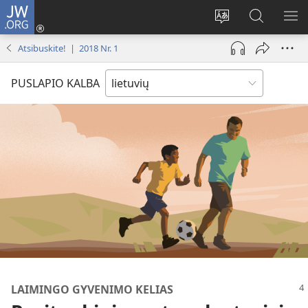
JW.ORG
Prisijungti
(atsiveria
Pakeisti
Paieška
RO
naujas
svetainės
svetainėj
ME
Atsibuskite! | 2018 Nr. 1
langas)
kalbą
JW.ORG
PUSLAPIO KALBA
LAIMINGO GYVENIMO KELIAS