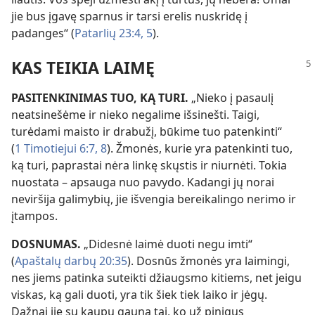
jie bus įgavę sparnus ir tarsi erelis nuskridę į
padanges“ (
Patarlių 23:4, 5
).
KAS TEIKIA LAIMĘ
PASITENKINIMAS TUO, KĄ TURI.
„Nieko į pasaulį
neatsinešėme ir nieko negalime išsinešti. Taigi,
turėdami maisto ir drabužį, būkime tuo patenkinti“
(
1 Timotiejui 6:7, 8
). Žmonės, kurie yra patenkinti tuo,
ką turi, paprastai nėra linkę skųstis ir niurnėti. Tokia
nuostata – apsauga nuo pavydo. Kadangi jų norai
neviršija galimybių, jie išvengia bereikalingo nerimo ir
įtampos.
DOSNUMAS.
„Didesnė laimė duoti negu imti“
(
Apaštalų darbų 20:35
). Dosnūs žmonės yra laimingi,
nes jiems patinka suteikti džiaugsmo kitiems, net jeigu
viskas, ką gali duoti, yra tik šiek tiek laiko ir jėgų.
Dažnai jie su kaupu gauna tai, ko už pinigus