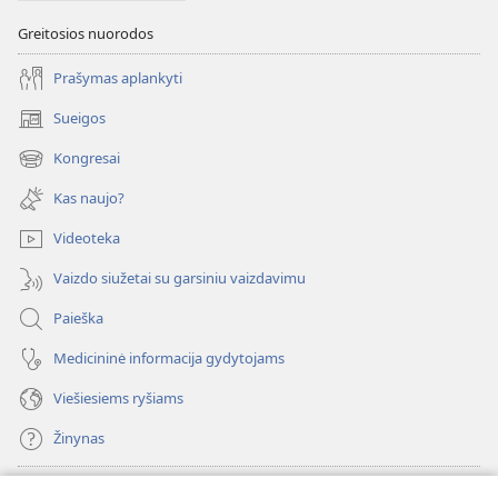
Greitosios nuorodos
Prašymas aplankyti
Sueigos
(atsiveria
naujas
Kongresai
(atsiveria
langas)
naujas
Kas naujo?
langas)
Videoteka
Vaizdo siužetai su garsiniu vaizdavimu
Paieška
Medicininė informacija gydytojams
Viešiesiems ryšiams
Žinynas
Paaukoti