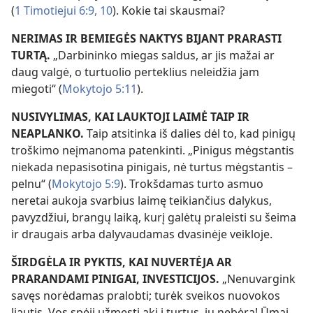
(
1 Timotiejui 6:9, 10
). Kokie tai skausmai?
NERIMAS IR BEMIEGĖS NAKTYS BIJANT PRARASTI
TURTĄ.
„Darbininko miegas saldus, ar jis mažai ar
daug valgė, o turtuolio perteklius neleidžia jam
miegoti“ (
Mokytojo 5:11
).
NUSIVYLIMAS, KAI LAUKTOJI LAIMĖ TAIP IR
NEAPLANKO.
Taip atsitinka iš dalies dėl to, kad pinigų
troškimo neįmanoma patenkinti. „Pinigus mėgstantis
niekada nepasisotina pinigais, nė turtus mėgstantis –
pelnu“ (
Mokytojo 5:9
). Trokšdamas turto asmuo
neretai aukoja svarbius laimę teikiančius dalykus,
pavyzdžiui, brangų laiką, kurį galėtų praleisti su šeima
ir draugais arba dalyvaudamas dvasinėje veikloje.
ŠIRDGĖLA IR PYKTIS, KAI NUVERTĖJA AR
PRARANDAMI PINIGAI, INVESTICIJOS.
„Nenuvargink
savęs norėdamas pralobti; turėk sveikos nuovokos
liautis. Vos spėji užmesti akį į turtus, jų nebėra! Ūmai