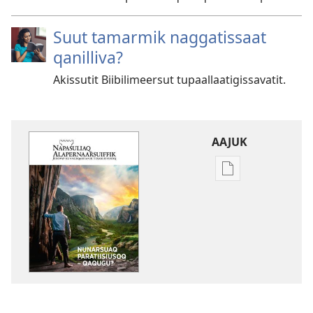
Suut tamarmik naggatissaat
qanilliva?
Akissutit Biibilimeersut tupaallaatigissavatit.
AAJUK
Atuagassanik
aallernissamut
iluarsiissutaa
NAPASULIAQ
ALAPERNAARSUI
Nunarsuaq
paratiisiusoq
–
Qaqugu?