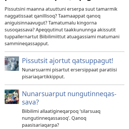
Pissutsini maanna atuuttuni erserpa suut tamarmik
naggatissaat qanillisoq? Taamaappat qanoq
aniguisinnaavugut? Tamatumalu kingorna
susoqassava? Apeqqutinut taakkununnga akissutit
tuppallernartut Biibilimiittut atuagassiami matumani
sammineqassapput.
Pissutsit ajortut qatsuppagut!
Nunarsuarmi pisartut ersersippaat paratiisi
pisariaqartikkipput.
Nunarsuarput nungutin­neqas­
sava?
Biibilimi allaatigineqarpoq ‘silarsuaq
nungutinneqassasoq’. Qanoq
paasisariaqarpa?