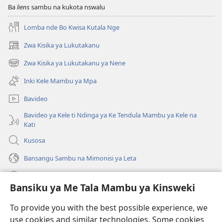
Ba
liens
sambu na kukota nswalu
Lomba nde Bo Kwisa Kutala Nge
Zwa Kisika ya Lukutakanu
(ke
kangula
Zwa Kisika ya Lukutakanu ya Nene
(ke
lutiti
kangula
ya
Inki Kele Mambu ya Mpa
lutiti
mpa)
ya
Bavideo
mpa)
Bavideo ya Kele ti Ndinga ya Ke Tendula Mambu ya Kele na
Kati
Kusosa
Bansangu Sambu na Mimonisi ya Leta
Lusadisu
Bansiku ya Me Tala Mambu ya Kinsweki
Makabu
(ke
To provide you with the best possible experience, we
kangula
use cookies and similar technologies. Some cookies