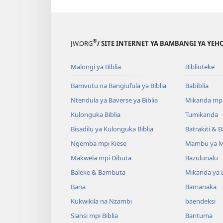
®
JW.ORG
/ SITE INTERNET YA BAMBANGI YA Y
Malongi ya Biblia
Biblioteke
Bamvutu na Bangiufula ya Biblia
Babiblia
Ntendula ya Baverse ya Biblia
Mikanda mp
Kulonguka Biblia
Tumikanda
Bisadilu ya Kulonguka Biblia
Batrakiti & 
Ngemba mpi Kiese
Mambu ya M
Makwela mpi Dibuta
Bazulunalu
Baleke & Bambuta
Mikanda ya 
Bana
Bamanaka
Kukwikila na Nzambi
baendeksi
Siansi mpi Biblia
Bantuma