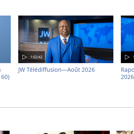
1:02:42
a
JW Télédiffusion—Août 2026
Rapo
160)
2026