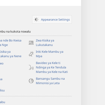
Appearance Settings
bu na kukota nswalu
a nde Bo Kwisa
Zwa Kisika ya
(ke
a Nge
Lukutakanu
kangula
isika ya
Inki Kele Mambu ya
lutiti
takanu ya Nene
Mpa
ya
mpa)
Bavideo ya Kele ti
deo
Ndinga ya Ke Tendula
Mambu ya Kele na Kati
Bansangu Sambu na
sa
Mimonisi ya Leta
disu
abu