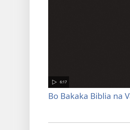
6:17
Bo Bakaka Biblia na V