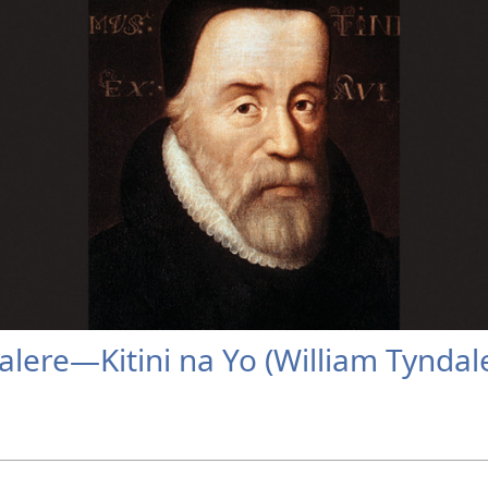
alere—Kitini na Yo (William Tyndal