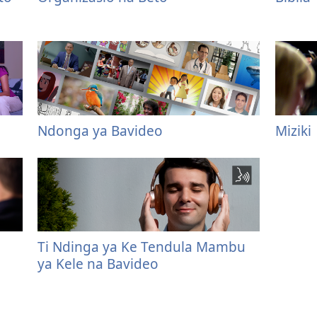
Ndonga ya Bavideo
Miziki
Ti Ndinga ya Ke Tendula Mambu
ya Kele na Bavideo