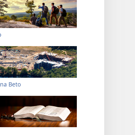
o
 na Beto