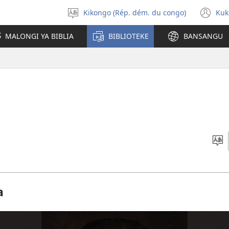
Kikongo (Rép. dém. du congo)
Kuk
Sola
(k
ndinga
ka
MALONGI YA BIBLIA
BIBLIOTEKE
BANSANGU
lut
ya
mp
P
N
M
a