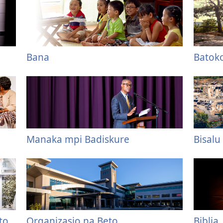
Bana
Batok
Manaka mpi Badiskure
Bisalu
to
Organizasio na Beto
Biblia