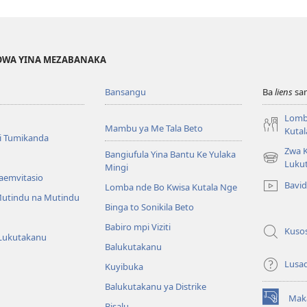
EHOWA YINA MEZABANAKA
Bansangu
Ba
liens
sam
Lomb
Mambu ya Me Tala Beto
Kutal
i Tumikanda
Zwa K
Bangiufula Yina Bantu Ke Yulaka
(ke
Luku
Mingi
kangula
Baemvitasio
Bavi
Lomba nde Bo Kwisa Kutala Nge
lutiti
utindu na Mutindu
ya
Binga to Sonikila Beto
mpa)
Babiro mpi Viziti
Kuso
Lukutakanu
Balukutakanu
Lusa
Kuyibuka
Balukutakanu ya Distrike
Mak
(ke
Bisalu