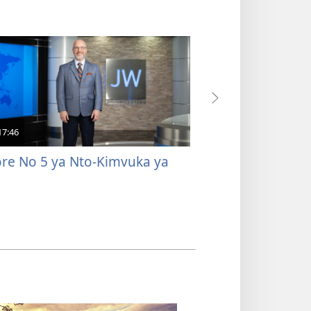
17:46
1:59
re No 5 ya Nto-Kimvuka ya
Disolo ya Kisalu
Bavideo ya Kul