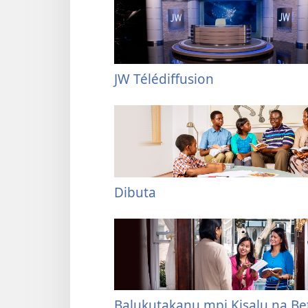
JW Télédiffusion
Dibuta
Balukutakanu mpi Kisalu na Be