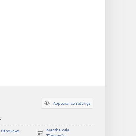
Appearance Settings
s
Mantha Vala
a Ũthokewe
(opens
Tũmbanĩaa