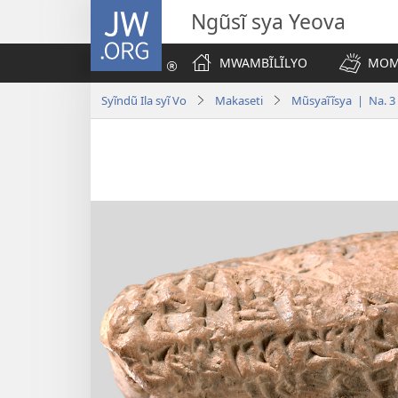
JW.ORG
Ngũsĩ sya Yeova
MWAMBĨLĨLYO
MOM
Syĩndũ Ila syĩ Vo
Makaseti
Mũsyaĩĩsya | Na. 3