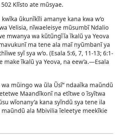
502 Klĩsto ate mũsyae.
e kwĩka ũkunĩkĩli amanye kana kwa w’o
wa Velisia, nĩwaeleisye mũsumbĩ Ndalio
e mwanya wa kũtũngĩĩa ĩkalũ ya Yeova
we mavukunĩ ma tene ala maĩ nyũmbanĩ ya
ĩiwe syĩ sya w’o. (Esala 5:
6, 7, 11-13; 6:
1-
 make ĩkalũ ya Yeova, na eew’a.
—Esala
na wa mũingo wa ũla Ũsĩ” ndaaĩka maũndũ
tetwe Maandĩkonĩ na etĩtwe o ĩsyĩtwa
su wĩonany’a kana syĩndũ sya tene ila
a maũndũ ala Mbivilia ĩeleetye meekĩkie