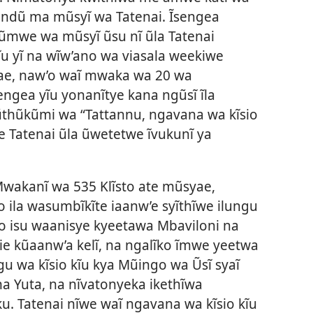
ĩ andũ ma mũsyĩ wa Tatenai. Ĩsengea
mwe wa mũsyĩ ũsu nĩ ũla Tatenai
ĩu yĩ na wĩw’ano wa viasala weekiwe
ae, naw’o waĩ mwaka wa 20 wa
ngea yĩu yonanĩtye kana ngũsĩ ĩla
mũthũkũmi wa “Tattannu, ngavana wa kĩsio
we Tatenai ũla ũwetetwe ĩvukunĩ ya
wakanĩ wa 535 Klĩsto ate mũsyae,
 ila wasumbĩkĩte iaanw’e syĩthĩwe ilungu
io isu waanisye kyeetawa Mbaviloni na
sie kũaanw’a kelĩ, na ngalĩko ĩmwe yeetwa
gu wa kĩsio kĩu kya Mũingo wa Ũsĩ syaĩ
na Yuta, na nĩvatonyeka ikethĩwa
 Tatenai nĩwe waĩ ngavana wa kĩsio kĩu