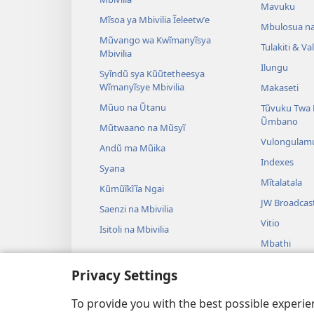
Mavuku
Mĩsoa ya Mbivilia Ĩeleetwʼe
Mbulosua n
Mũvango wa Kwĩmanyĩsya
Tulakiti & V
Mbivilia
Ilungu
Syĩndũ sya Kũũtetheesya
Wĩmanyĩsye Mbivilia
Makaseti
Mũuo na Ũtanu
Tũvuku Twa 
Ũmbano
Mũtwaano na Mũsyĩ
Vulongulam
Andũ ma Mũika
Indexes
Syana
Mĩtalatala
Kũmũĩkĩĩa Ngai
JW Broadcas
Saenzi na Mbivilia
Vitio
Isitoli na Mbivilia
Mbathi
Ndulama sya 
Privacy Settings
Ndulama sya 
Kũsoma
To provide you with the best possible experi