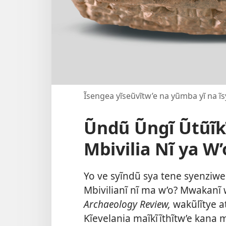
Ĩsengea yĩseũvĩtw’e na yũmba yĩ na ĩ
Ũndũ Ũngĩ Ũtũĩk
Mbivilia Nĩ ya W’
Yo ve syĩndũ sya tene syenziw
Mbivilianĩ nĩ ma w’o? Mwakanĩ 
Archaeology Review,
wakũlĩtye 
Kĩevelania maĩkĩĩthĩtw’e kana m