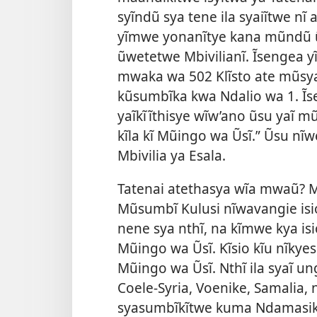
syĩndũ sya tene ila syaiĩtwe n
yĩmwe yonanĩtye kana mũndũ ũ
ũwetetwe Mbivilianĩ. Ĩsengea y
mwaka wa 502 Klĩsto ate mũsy
kũsumbĩka kwa Ndalio wa 1. Ĩse
yaĩkĩĩthisye wĩw’ano ũsu yaĩ 
kĩla kĩ Mũingo wa Ũsĩ.” Ũsu nĩ
Mbivilia ya Esala.
Tatenai atethasya wĩa mwaũ? M
Mũsumbĩ Kulusi nĩwavangie isio
nene sya nthĩ, na kĩmwe kya is
Mũingo wa Ũsĩ. Kĩsio kĩu nĩkye
Mũingo wa Ũsĩ. Nthĩ ila syaĩ un
Coele-Syria, Voenike, Samalia, 
syasumbĩkĩtwe kuma Ndamasiku.