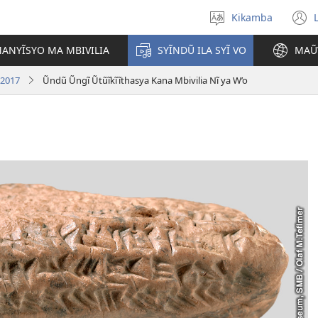
Kikamba
Nyuva
(
kĩthyomo
ANYĨSYO MA MBIVILIA
SYĨNDŨ ILA SYĨ VO
MAŨ
w
 2017
Ũndũ Ũngĩ Ũtũĩkĩĩthasya Kana Mbivilia Nĩ ya W’o