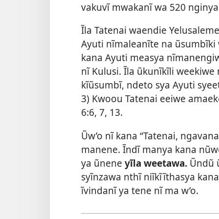
vakuvĩ mwakanĩ wa 520 nginya 
Ĩla Tatenai waendie Yelusalem
Ayuti nĩmaleanĩte na ũsumbĩki 
kana Ayuti measya nĩmanengiw
nĩ Kulusi. Ĩla ũkunĩkĩli weeki
kĩũsumbĩ, ndeto sya Ayuti syeeth
3) Kwoou Tatenai eeiwe amaeke
6:
6, 7, 13.
Ũw’o nĩ kana “Tatenai, ngava
manene. Ĩndĩ manya kana nũwe
ya ũnene
yĩla weetawa.
Ũndũ ũ
syĩnzawa nthĩ niĩkĩĩthasya kan
ĩvindanĩ ya tene nĩ ma w’o.