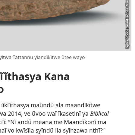
syĩtwa Tattannu yĩandĩkĩtwe ũtee wayo
ĩĩthasya Kana
o
e iĩkĩĩthasya maũndũ ala maandĩkĩtwe
wa 2014, ve ũvoo waĩ ĩkasetinĩ ya
Biblical
atĩĩ: “Nĩ andũ meana me Maandĩkonĩ ma
aĩ vo kwĩsĩla syĩndũ ila syĩnzawa nthĩ?”