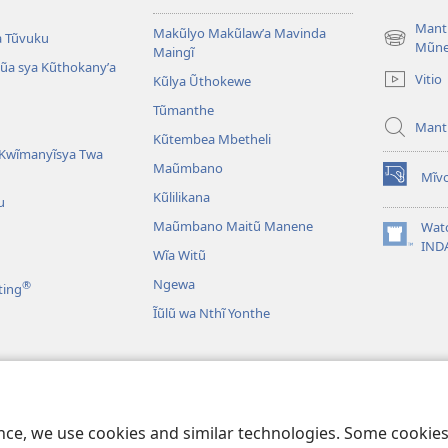
Mant
Makũlyo Makũlawʼa Mavinda
a Tũvuku
(opens
Mũn
Maingĩ
new
alũa sya Kũthokanyʼa
Vitio
Kũlya Ũthokewe
window)
Tũmanthe
Mant
Kũtembea Mbetheli
Kwĩmanyĩsya Twa
Maũmbano
Mĩvo
(opens
Kũlilikana
u
new
window)
Maũmbano Maitũ Manene
Wat
(opens
IND
Wĩa Witũ
new
window)
Ngewa
®
ting
Ĩũlũ wa Nthĩ Yonthe
Mbivilia
Mbivilia sya
ence, we use cookies and similar technologies. Some cooki