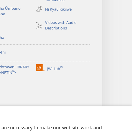
new
ha Ũmbano
Nĩ Kyaũ Kĩkĩiwe
window)
ene
Videos with Audio
Descriptions
ha
thi
chtower LIBRARY
®
JW Hub
(opens
ANETINĨ™
new
window)
es are necessary to make our website work and