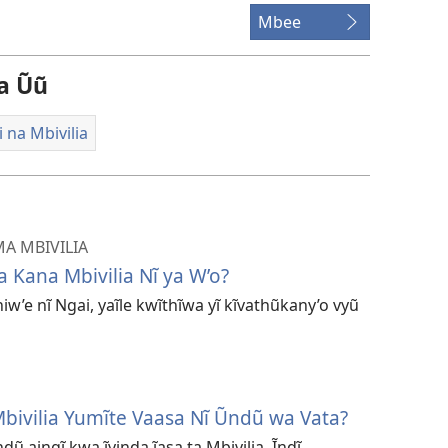
Mbee
a Ũũ
li na Mbivilia
A MBIVILIA
Kana Mbivilia Nĩ ya W’o?
iw’e nĩ Ngai, yaĩle kwĩthĩwa yĩ kĩvathũkany’o vyũ
bivilia Yumĩte Vaasa Nĩ Ũndũ wa Vata?
ndũ aingĩ kwa ĩvinda ĩasa ta Mbivilia. Ĩndĩ