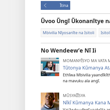
Ĩtina
Ũvoo Ũngĩ Ũkonanĩtye n
Mbivilia Nĩyosanĩte na Isitoli
Isito
No Wendeewʼe Nĩ Ii
MOMANYĨSYO MA VATA M
Tũtonya Kũmanya Ata 
Ethĩwa Mbivilia yaandĩkĩth
na mavuku ala angĩ.
MŨSYAĨĨSYA
Nĩkĩ Kũmanya Kana M
Vai ĩvuku yĩngĩ yaalyũla a