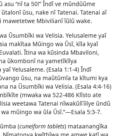
 asu “nĩ ta 50!” Ĩndĩ ve mũndũũme
talonĩ ũsu, nake nĩ Tatenai. Tatenai aĩ
 mawetetwe Mbivilianĩ ĩũlũ wake.
wa Ũsumbĩki wa Velisia. Yelusaleme yaĩ
sia makĩtaa Mũingo wa Ũsĩ, kĩla kyaĩ
Euvalati. Ĩtina wa kũsinda Mbaviloni,
uma ũkombonĩ na yametĩkĩlya
 yaĩ Yelusaleme. (Esala 1:
1-4) Ĩndĩ
ũvango ũsu, na maũtũmĩa ta kĩtumi kya
a na Ũsumbĩki wa Velisia. (Esala 4:
4-16)
mbĩkĩte (mwaka wa 522-
486 Klĩsto ate
sia weetawa Tatenai nĩwakũlĩĩilye ũndũ
a wa mũingo wa ũla Ũsĩ.”
—Esala 5:
3-7.
yũmba (
cuneiform tablets
) mataanangĩka
i. Nĩmatonya kwĩthĩwa me amwe katĩ wa