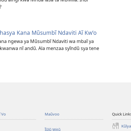
?
ĩthasya Kana Mũsumbĩ Ndaviti Aĩ Kwʼo
na ngewa ya Mũsumbĩ Ndaviti wa mbaĩ ya
 kwanwa nĩ andũ. Ala menzaa syĩndũ sya tene
ĩ Vo
Maũvoo
Quick Link
Kũly
Ĩũlũ Witũ