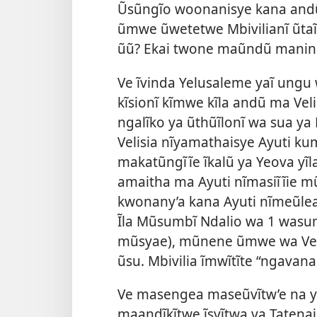
Ũsũngĩo woonanisye kana andũ
ũmwe ũwetetwe Mbivilianĩ ũtaĩ ũ
ũũ? Ekai twone maũndũ manini
Ve ĩvinda Yelusaleme yaĩ ungu 
kĩsionĩ kĩmwe kĩla andũ ma Veli
ngalĩko ya ũthũĩlonĩ wa sua ya 
Velisia nĩyamathaisye Ayuti k
makatũngĩĩe ĩkalũ ya Yeova yĩla
amaitha ma Ayuti nĩmasiĩĩie m
kwonany’a kana Ayuti nĩmeũlean
Ĩla Mũsumbĩ Ndalio wa 1 wasu
mũsyae), mũnene ũmwe wa Veli
ũsu. Mbivilia ĩmwĩtĩte “ngavan
Ve masengea maseũvĩtw’e na 
maandĩkĩtwe ĩsyĩtwa ya Tatena