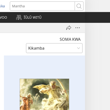
Lika
opens
Mantha
new
VOO
ĨŨLŨ WITŨ
indow)
SOMA KWA