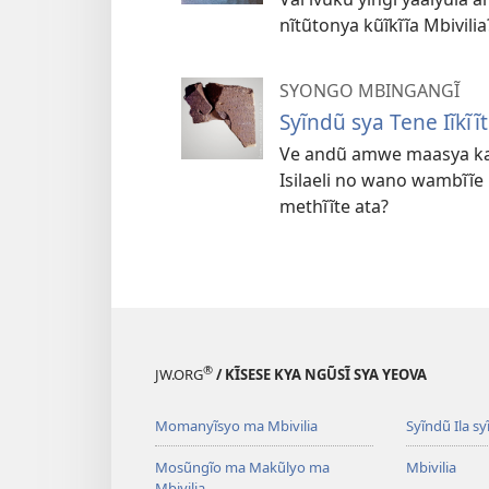
nĩtũtonya kũĩkĩĩa Mbivilia
SYONGO MBINGANGĨ
Syĩndũ sya Tene Iĩkĩ
Ve andũ amwe maasya ka
Isilaeli no wano wambĩĩe
methĩĩte ata?
®
JW.ORG
/ KĨSESE KYA NGŨSĨ SYA YEOVA
Momanyĩsyo ma Mbivilia
Syĩndũ Ila sy
Mosũngĩo ma Makũlyo ma
Mbivilia
Mbivilia