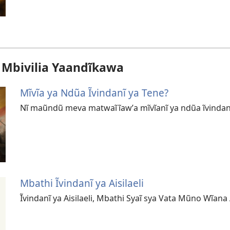
a Mbivilia Yaandĩkawa
Mĩvĩa ya Ndũa Ĩvindanĩ ya Tene?
Nĩ maũndũ meva matwaĩ ĩawʼa mĩvĩanĩ ya ndũa ĩvindan
Mbathi Ĩvindanĩ ya Aisilaeli
Ĩvindanĩ ya Aisilaeli, Mbathi Syaĩ sya Vata Mũno Wĩana