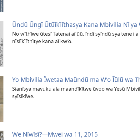
Ũndũ Ũngĩ Ũtũĩkĩĩthasya Kana Mbivilia Nĩ ya
No wĩthĩwe ũtesĩ Tatenai aĩ ũũ, ĩndĩ syĩndũ sya tene ila
nĩsiĩkĩĩthĩtye kana aĩ kw’o.
Yo Mbivilia Ĩwetaa Maũndũ ma Wʼo Ĩũlũ wa T
Sianĩsya mavuku ala maandĩkĩtwe ũvoo wa Yesũ Mbivili
syĩsĩkĩwe.
We Nĩwĩsĩ?—Mwei wa 11, 2015