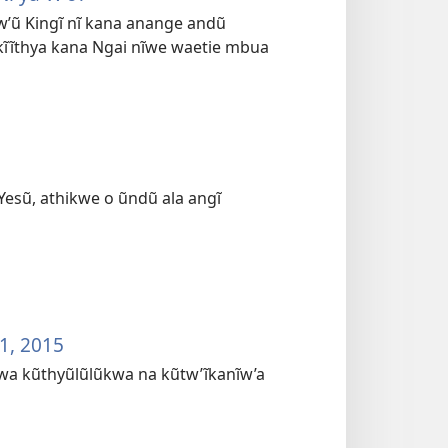
ĩwʼũ Kingĩ nĩ kana anange andũ
ũĩkĩĩthya kana Ngai nĩwe waetie mbua
Yesũ, athikwe o ũndũ ala angĩ
1, 2015
na wa kũthyũlũlũkwa na kũtw’ĩkanĩw’a