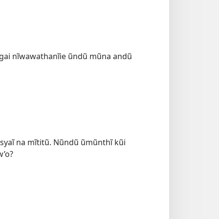
 Ngai nĩwawathanĩie ũndũ mũna andũ
 syaĩ na mĩtitũ. Nũndũ ũmũnthĩ kũi
w’o?