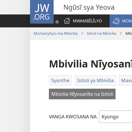
JW.ORG
Ngũsĩ sya Yeova
MWAMBĨLĨLYO
MOM
Momanyĩsyo ma Mbivilia
Isitoli na Mbivilia
Mbi
Mbivilia Nĩyosanĩ
Syonthe
Isitoli ya Mbivilia
Mavu
Mbivilia Nĩyosanĩte na Isitoli
VANGA KWOSANA NA