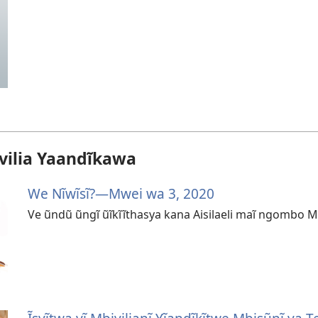
vilia Yaandĩkawa
We Nĩwĩsĩ?—⁠Mwei wa 3, 2020
Ve ũndũ ũngĩ ũĩkĩĩthasya kana Aisilaeli maĩ ngombo Mis