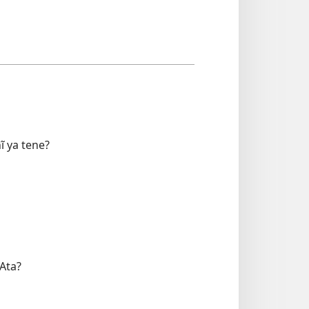
ĩ ya tene?
 Ata?