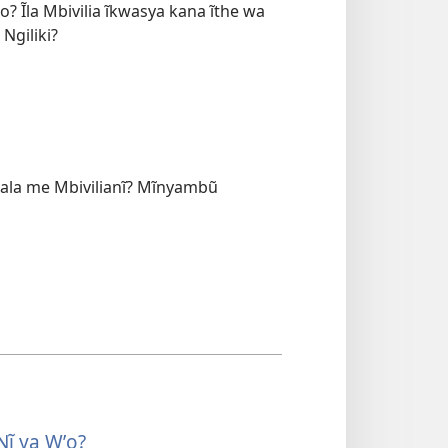
 Ĩla Mbivilia ĩkwasya kana ĩthe wa
Ngiliki?
ũ ala me Mbivilianĩ? Mĩnyambũ
Nĩ ya Wʼo?