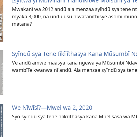
Ĩsyĩtwa yĩ Mbivilianĩ Yĩandĩkĩtwe Mbisũnĩ ya 
Mwakanĩ wa 2012 andũ ala menzaa syĩndũ sya tene nthĩ
myaka 3,000, na ũndũ ũsu nĩwatanĩthisye asomi mũno
matana?
Syĩndũ sya Tene Iĩkĩĩthasya Kana Mũsumbĩ Nd
Ve andũ amwe maasya kana ngewa ya Mũsumbĩ Ndaviti
wambĩĩe kwanwa nĩ andũ. Ala menzaa syĩndũ sya tene
We Nĩwĩsĩ?​—Mwei wa 2, 2020
Syo syĩndũ sya tene niĩkĩĩthasya kana Mbelisasa wa M