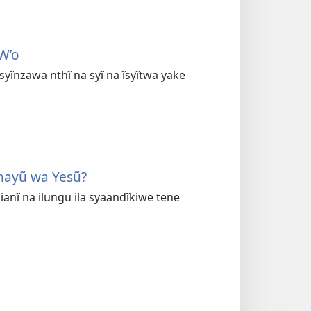
 W’o
 syĩnzawa nthĩ na syĩ na ĩsyĩtwa yake
hayũ wa Yesũ?
anĩ na ilungu ila syaandĩkiwe tene