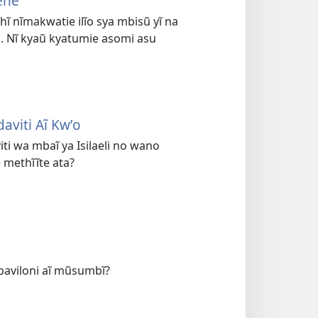
Tene
 nĩmakwatie ilĩo sya mbisũ yĩ na
. Nĩ kyaũ kyatumie asomi asu
aviti Aĩ Kwʼo
 wa mbaĩ ya Isilaeli no wano
 methĩĩte ata?
baviloni aĩ mũsumbĩ?