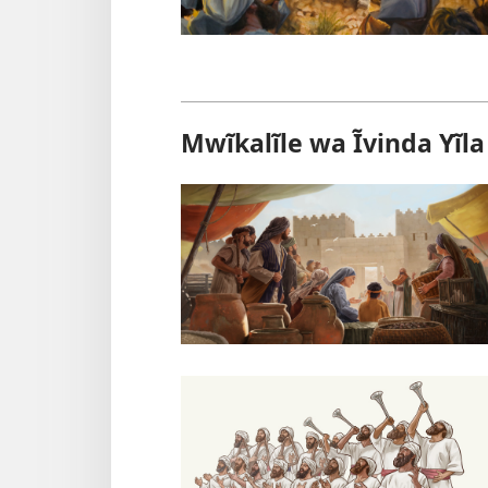
Mwĩkalĩle wa Ĩvinda Yĩl