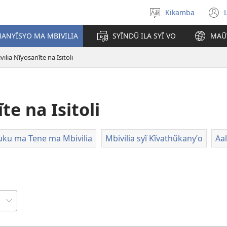
Kikamba
Nyuva
(
kĩthyomo
ANYĨSYO MA MBIVILIA
SYĨNDŨ ILA SYĨ VO
MAŨ
w
vilia Nĩyosanĩte na Isitoli
te na Isitoli
ku ma Tene ma Mbivilia
Mbivilia syĩ Kĩvathũkanyʼo
Aal