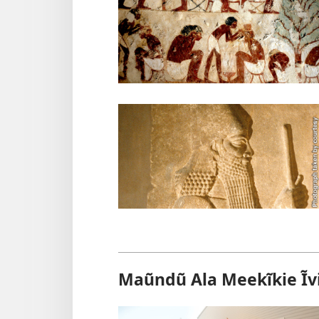
Maũndũ Ala Meekĩkie Ĩvi