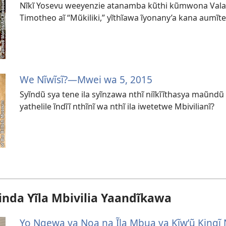
Nĩkĩ Yosevu weeyenzie atanamba kũthi kũmwona Valao?
Timotheo aĩ “Mũkiliki,” yĩthĩawa ĩyonany’a kana aumĩte 
We Nĩwĩsĩ?—Mwei wa 5, 2015
Syĩndũ sya tene ila syĩnzawa nthĩ niĩkĩĩthasya maũnd
yathelile ĩndĩĩ nthĩnĩ wa nthĩ ila iwetetwe Mbivilianĩ?
nda Yĩla Mbivilia Yaandĩkawa
Yo Ngewa ya Noa na Ĩla Mbua ya Kĩwʼũ Kingĩ 