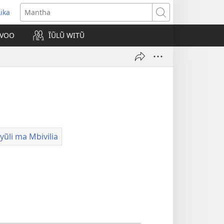
Lika
opens
Mantha
new
VOO
ĨŨLŨ WITŨ
indow)
yũli ma Mbivilia