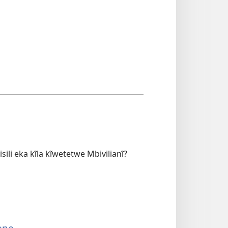
ili eka kĩla kĩwetetwe Mbivilianĩ?