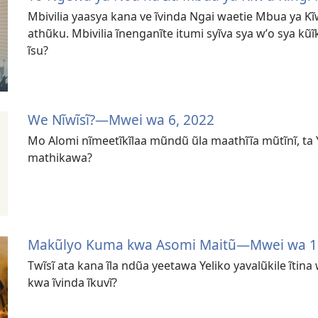
Mbivilia yaasya kana ve ĩvinda Ngai waetie Mbua ya K
athũku. Mbivilia ĩnenganĩte itumi syĩva sya wʼo sya k
ĩsu?
We Nĩwĩsĩ?—Mwei wa 6, 2022
Mo Alomi nĩmeetĩkĩlaa mũndũ ũla maathĩĩa mũtĩnĩ, ta 
mathikawa?
Makũlyo Kuma kwa Asomi Maitũ—Mwei wa 1
Twĩsĩ ata kana ĩla ndũa yeetawa Yeliko yavalũkile ĩti
kwa ĩvinda ĩkuvĩ?