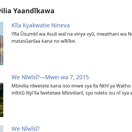
vilia Yaandĩkawa
Kĩla Kyakwatie Nineva
Yĩla Ũsumbĩ wa Asuli waĩ na vinya vyũ, mwathani wa
matasũanĩaa kana no wĩkĩke.
We Nĩwĩsĩ?—Mwei wa 7, 2015
Mbivilia nĩwetete kana isio imwe sya ĩla Nthĩ ya Watho
mĩtitũ ĩilyĩ ĩla ĩwetetwe Mbivilianĩ, syo ndeto isu nĩ sya 
We Nĩwĩsĩ?