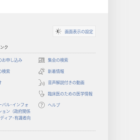
画面表示の設定
ンク
のお申し込み
集会の検索
（新
し
の検索
新着情報
い
オ
音声解説付きの動画
タ
ブ
臨床医のための医学情報
で
開
ーバル･インフォ
ヘルプ
く）
ション（政府関係
メディア･有識者向