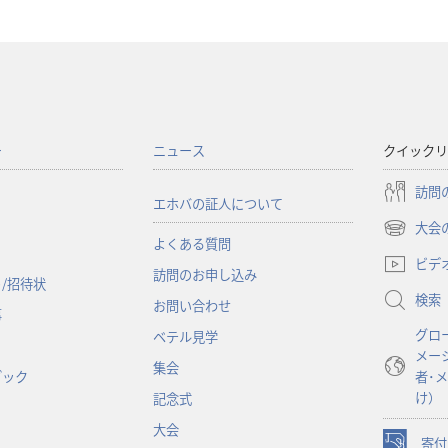
ー
ニュース
クイックリ
訪問
エホバの証人について
大会
（新
よくある質問
し
ビデ
訪問のお申し込み
い
/招待状
検索
タ
お問い合わせ
事
ブ
グロ
ベテル見学
で
メー
開
集会
ブック
者･
く）
け）
記念式
大会
寄付