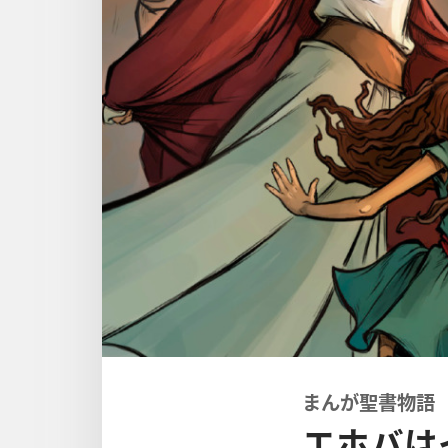
まんが聖書物語
エホバは