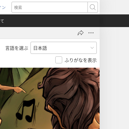
イン
新
検
索
いて
言語を選ぶ
）
ふりがなを表示