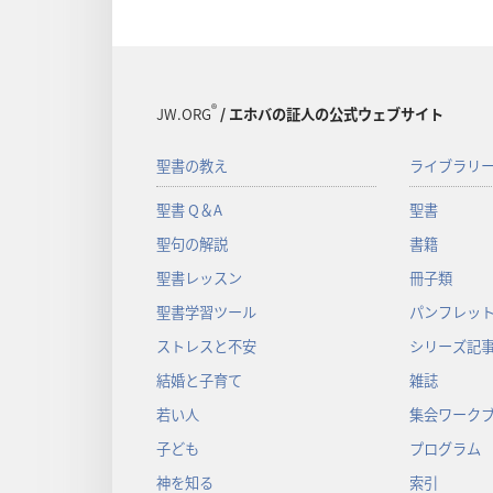
®
JW.ORG
/ エホバの証人の公式ウェブサイト
聖書の教え
ライブラリ
聖書 Q＆A
聖書
聖句の解説
書籍
聖書レッスン
冊子類
聖書学習ツール
パンフレット
ストレスと不安
シリーズ記
結婚と子育て
雑誌
若い人
集会ワーク
子ども
プログラム
神を知る
索引