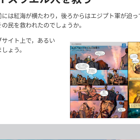
前
には
紅
海
が
横
たわり，
後
ろからはエジプト
軍
が
迫
っ
その
民
を
救
われたのでしょうか。
ブサイト
上
で，あるい
ましょう。