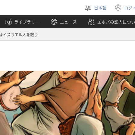
日本語
ログ
言
（
語
し
ライブラリー
ニュース
エホバの証人につ
を
い
選
タ
はイスラエル人を救う
ぶ
ブ
で
開
く