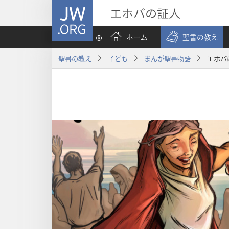
JW.ORG
エホバの証人
ホーム
聖書の教え
聖書の教え
子ども
まんが聖書物語
エホバ