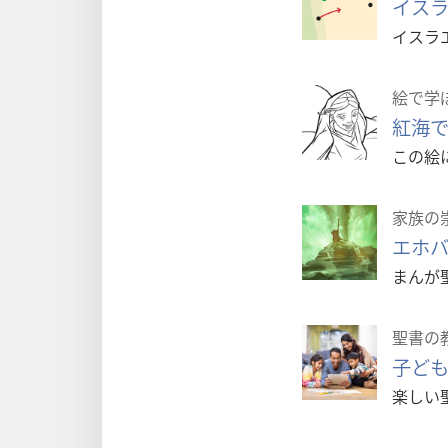
イス
イスラ
絵で学
紅海
この絵
家族の
エホ
まんが
聖書の
子ど
楽しい