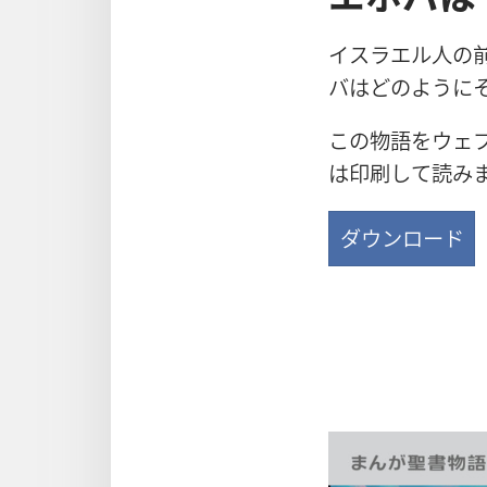
イスラエル
人
の
バはどのように
この
物
語
をウェ
は
印
刷
して
読
み
ダウンロード