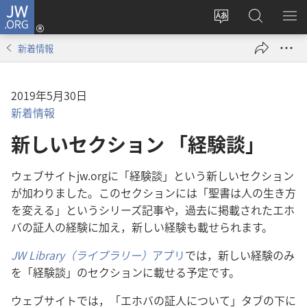
JW.ORG
ロ
サ
JW.ORG
メ
グ
イ
の
ニ
イ
新着情報
ト
検
を
ン
の
索
表
（新
言
示
し
2019年5月30日
語
い
新着情報
を
タ
新しいセクション 「経験談」
変
ブ
え
で
ウェブサイトjw.orgに「経験談」という新しいセクション
る
開
が加わりました。このセクションには「聖書は人の生き方
く）
を変える」というシリーズ記事や，過去に掲載されたエホ
バの証人の経験に加え，新しい経験も載せられます。
JW Library（ライブラリー）
アプリ
では，新しい経験のみ
を「経験談」のセクションに載せる予定です。
ウェブサイトでは，「エホバの証人について」タブの下に