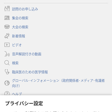
訪問のお申し込み
集会の検索
（新
し
大会の検索
（新
い
し
新着情報
タ
い
ブ
ビデオ
タ
で
ブ
開
音声解説付きの動画
で
く）
開
検索
く）
臨床医のための医学情報
グローバル･インフォメーション（政府関係者･メディア･有識者
向け）
ヘルプ
プライバシー設定
寄付
（新