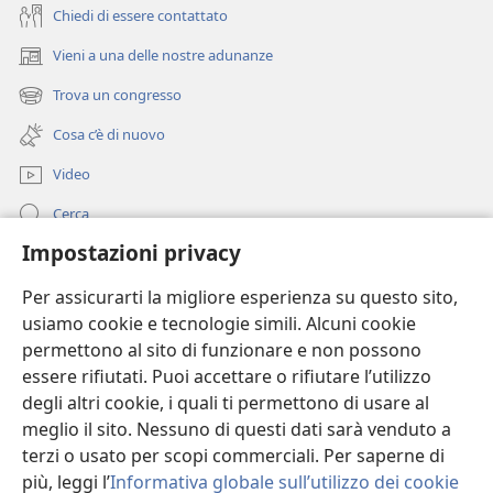
Chiedi di essere contattato
Vieni a una delle nostre adunanze
(apre
una
Trova un congresso
(apre
nuova
una
finestra)
Cosa c’è di nuovo
nuova
finestra)
Video
Cerca
Impostazioni privacy
Guida
Per assicurarti la migliore esperienza su questo sito,
Donazioni
(apre
usiamo cookie e tecnologie simili. Alcuni cookie
una
permettono al sito di funzionare e non possono
nuova
BIBLIOTECA ONLINE Watchtower
essere rifiutati. Puoi accettare o rifiutare l’utilizzo
(apre
finestra)
degli altri cookie, i quali ti permettono di usare al
una
®
JW Hub
nuova
meglio il sito. Nessuno di questi dati sarà venduto a
(apre
finestra)
una
terzi o usato per scopi commerciali. Per saperne di
nuova
più, leggi l’
Informativa globale sull’utilizzo dei cookie
finestra)