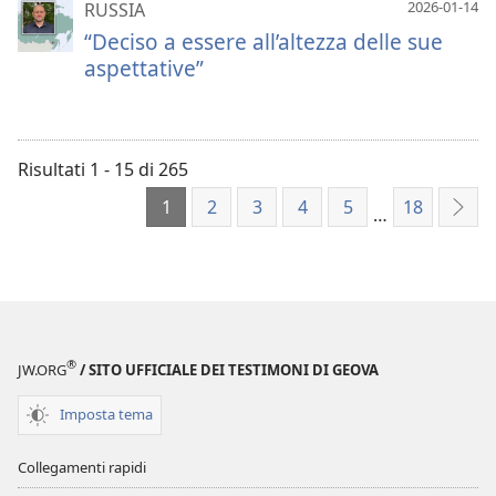
2026-01-14
RUSSIA
“Deciso a essere all’altezza delle sue
aspettative”
Risultati 1 - 15 di 265
1
2
3
4
5
18
…
Succ
®
JW.ORG
/ SITO UFFICIALE DEI TESTIMONI DI GEOVA
Imposta tema
Collegamenti rapidi