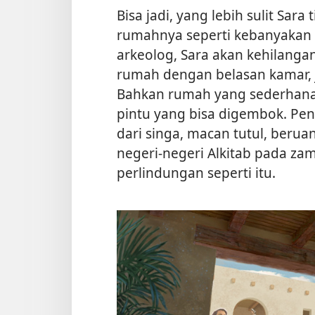
Bisa jadi, yang lebih sulit Sar
rumahnya seperti kebanyakan 
arkeolog, Sara akan kehilang
rumah dengan belasan kamar, j
Bahkan rumah yang sederhana 
pintu yang bisa digembok. Pen
dari singa, macan tutul, berua
negeri-negeri Alkitab pada za
perlindungan seperti itu.