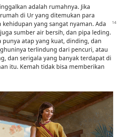
a tinggalkan adalah rumahnya. Jika
rumah di Ur yang ditemukan para
an kehidupan yang sangat nyaman.
Ada
uga sumber air bersih, dan pipa leding.
punya atap yang kuat, dinding, dan
ghuninya terlindung dari pencuri, atau
ng, dan serigala yang banyak terdapat di
man itu. Kemah tidak bisa memberikan