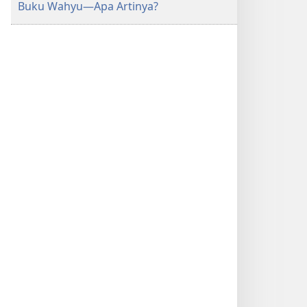
Buku Wahyu—Apa Artinya?