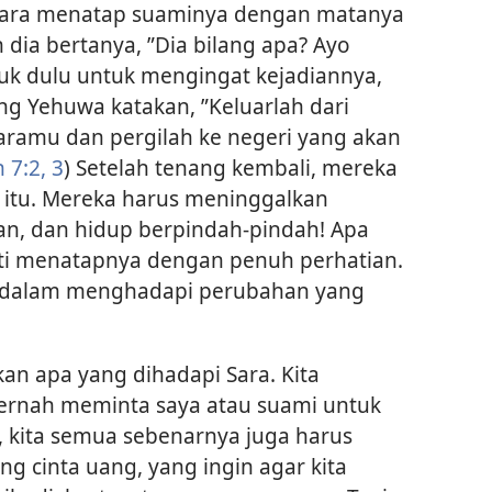
 Sara menatap suaminya dengan matanya
dia bertanya, ”Dia bilang apa? Ayo
uk dulu untuk mengingat kejadiannya,
ng Yehuwa katakan, ”Keluarlah dari
aramu dan pergilah ke negeri yang akan
 7:2, 3
) Setelah tenang kembali, mereka
 itu. Mereka harus meninggalkan
n, dan hidup berpindah-pindah! Apa
ti menatapnya dengan penuh perhatian.
dalam menghadapi perubahan yang
kan apa yang dihadapi Sara. Kita
 pernah meminta saya atau suami untuk
pi, kita semua sebenarnya juga harus
ng cinta uang, yang ingin agar kita