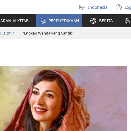
Indonesia
Log
Pilih
(t
bahasa
di
JARAN ALKITAB
PERPUSTAKAAN
BERITA
w
ba
. 3 2017
’Engkau Wanita yang Cantik’