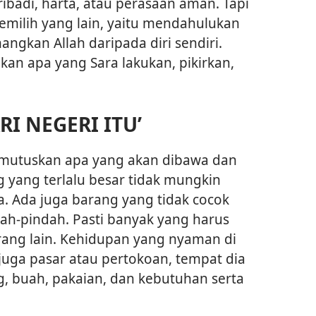
adi, harta, atau perasaan aman. Tapi
emilih yang lain, yaitu mendahulukan
angkan Allah daripada diri sendiri.
an apa yang Sara lakukan, pikirkan,
I NEGERI ITU’
memutuskan apa yang akan dibawa dan
g yang terlalu besar tidak mungkin
a. Ada juga barang yang tidak cocok
ah-pindah. Pasti banyak yang harus
orang lain. Kehidupan yang nyaman di
 juga pasar atau pertokoan, tempat dia
, buah, pakaian, dan kebutuhan serta