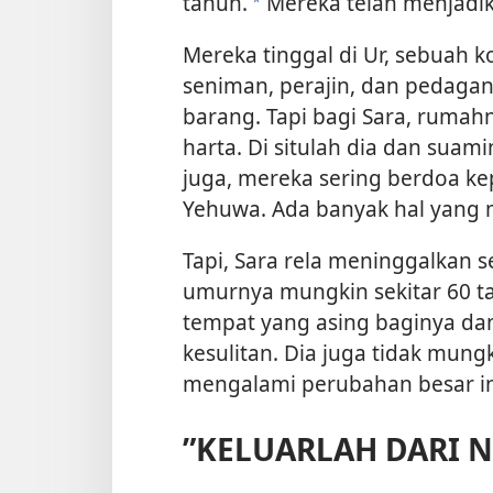
tahun.
Mereka telah menjadi
*
Mereka tinggal di Ur, sebuah
seniman, perajin, dan pedagan
barang. Tapi bagi Sara, rum
harta. Di situlah dia dan suam
juga, mereka sering berdoa ke
Yehuwa. Ada banyak hal yang 
Tapi, Sara rela meninggalkan s
umurnya mungkin sekitar 60 tah
tempat yang asing baginya da
kesulitan. Dia juga tidak mung
mengalami perubahan besar ini
”KELUARLAH DARI 