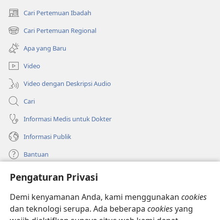
Cari Pertemuan Ibadah
(terbuka
di
Cari Pertemuan Regional
(terbuka
window
di
baru)
Apa yang Baru
window
baru)
Video
Video dengan Deskripsi Audio
Cari
Informasi Medis untuk Dokter
Informasi Publik
Bantuan
Pengaturan Privasi
Sumbangan
(terbuka
di
Demi kenyamanan Anda, kami menggunakan
cookies
window
PERPUSTAKAAN ONLINE Menara Pengawal
dan teknologi serupa. Ada beberapa
cookies
yang
(terbuka
baru)
di