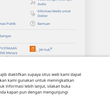
Audio
Informasi Medis untuk
Dokter
masi Publik
Bantuan
bangan
PUSTAKAAN
®
JW Hub
(terbuka
INE Menara
di
gawal
window
®
baru)
ibrary
Watchtower Library
jib diaktifkan supaya situs web kami dapat
kan kami gunakan untuk meningkatkan
 informasi lebih lanjut, silakan buka
Anda kapan pun dengan mengunjungi
PRIVASI
|
PENGATURAN PRIVASI