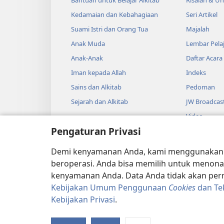
Bantuan untuk Belajar Alkitab
Risalah & U
Kedamaian dan Kebahagiaan
Seri Artikel
Suami Istri dan Orang Tua
Majalah
Anak Muda
Lembar Pela
Anak-Anak
Daftar Acara
Iman kepada Allah
Indeks
Sains dan Alkitab
Pedoman
Sejarah dan Alkitab
JW Broadcas
Video
Pengaturan Privasi
Musik
Drama Audi
Demi kenyamanan Anda, kami menggunaka
Pembacaan A
beroperasi. Anda bisa memilih untuk menona
kenyamanan Anda. Data Anda tidak akan perna
Kebijakan Umum Penggunaan
Cookies
dan Te
Kebijakan Privasi
.
Copyright
© 2026 Watch Tower Bibl