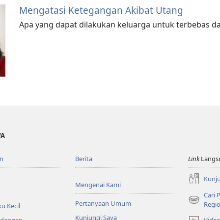
Mengatasi Ketegangan Akibat Utang
Apa yang dapat dilakukan keluarga untuk terbebas da
WA
n
Berita
Link
Langs
Kunju
Mengenai Kami
Cari
Pertanyaan Umum
(terbuka
Regio
u Kecil
di
Kunjungi Saya
Vide