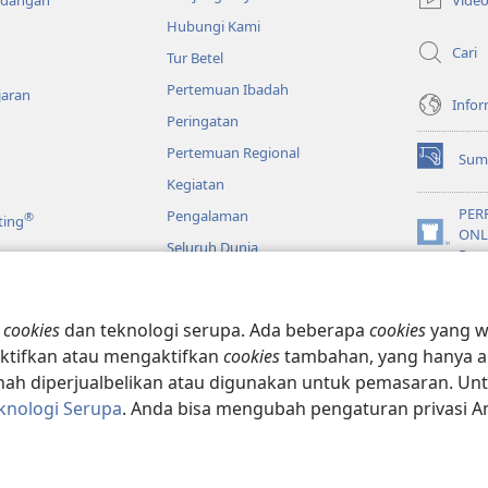
ndangan
window
Hubungi Kami
baru)
Cari
Tur Betel
Pertemuan Ibadah
jaran
Infor
Peringatan
Pertemuan Regional
Sum
(terbuka
Kegiatan
di
window
PER
Pengalaman
®
ting
baru)
ONL
(terbuka
Seluruh Dunia
Pen
di
window
JW L
baru)
o
n
cookies
dan teknologi serupa. Ada beberapa
cookies
yang wa
lkitab Model Drama
ktifkan atau mengaktifkan
cookies
tambahan, yang hanya a
h diperjualbelikan atau digunakan untuk pemasaran. Untuk
knologi Serupa
. Anda bisa mengubah pengaturan privasi 
e and Tract Society of Pennsylvania.
SYARAT PENGGUNAAN
|
KEBIJAKAN 