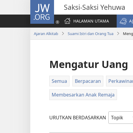
JW.ORG
Saksi-Saksi Yehuwa
HALAMAN UTAMA
A
Ajaran Alkitab
Suami Istri dan Orang Tua
Meng
Mengatur Uang
Semua
Berpacaran
Perkawina
Membesarkan Anak Remaja
URUTKAN BERDASARKAN