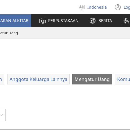
Indonesia
Log
Pilih
(t
bahasa
di
JARAN ALKITAB
PERPUSTAKAAN
BERITA
w
ba
atur Uang
n
Anggota Keluarga Lainnya
Mengatur Uang
Komu