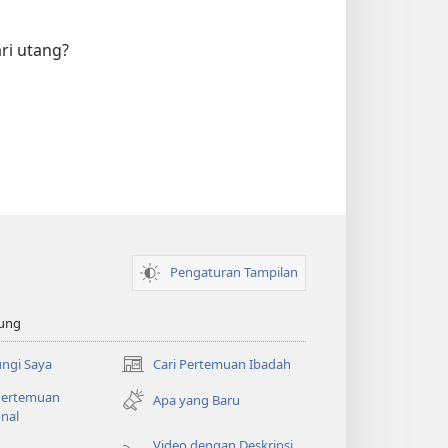
ri utang?
Pengaturan Tampilan
ung
ngi Saya
Cari Pertemuan Ibadah
(terbuka
di
 Pertemuan
Apa yang Baru
window
nal
baru)
Video dengan Deskripsi
o