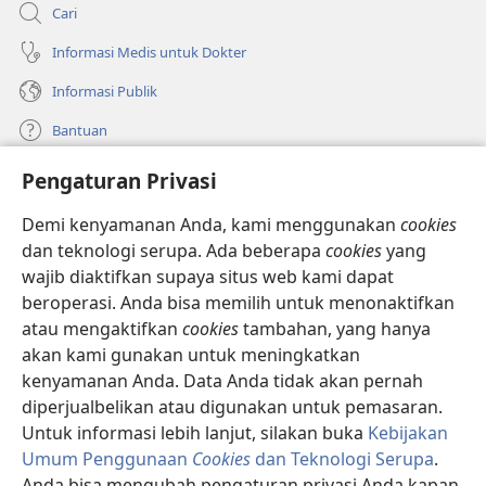
Cari
Informasi Medis untuk Dokter
Informasi Publik
Bantuan
Pengaturan Privasi
Sumbangan
(terbuka
di
Demi kenyamanan Anda, kami menggunakan
cookies
window
PERPUSTAKAAN ONLINE Menara Pengawal
dan teknologi serupa. Ada beberapa
cookies
yang
(terbuka
baru)
wajib diaktifkan supaya situs web kami dapat
di
®
JW Hub
window
beroperasi. Anda bisa memilih untuk menonaktifkan
(terbuka
baru)
di
atau mengaktifkan
cookies
tambahan, yang hanya
®
JW Library
window
akan kami gunakan untuk meningkatkan
baru)
kenyamanan Anda. Data Anda tidak akan pernah
Watchtower Library
diperjualbelikan atau digunakan untuk pemasaran.
Untuk informasi lebih lanjut, silakan buka
Kebijakan
Umum Penggunaan
Cookies
dan Teknologi Serupa
.
Anda bisa mengubah pengaturan privasi Anda kapan