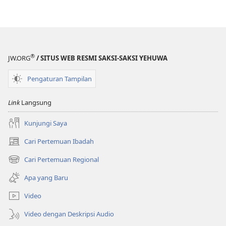
®
JW.ORG
/ SITUS WEB RESMI SAKSI-SAKSI YEHUWA
Pengaturan Tampilan
Link
Langsung
Kunjungi Saya
Cari Pertemuan Ibadah
(terbuka
di
Cari Pertemuan Regional
(terbuka
window
di
baru)
Apa yang Baru
window
baru)
Video
Video dengan Deskripsi Audio