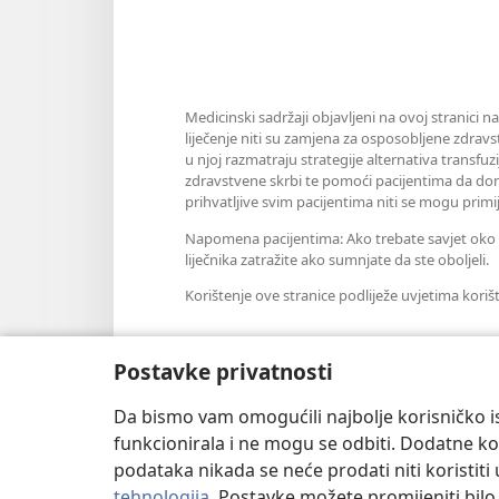
Medicinski sadržaji objavljeni na ovoj stranici n
liječenje niti su zamjena za osposobljene zdravs
u njoj razmatraju strategije alternativa transfuz
zdravstvene skrbi te pomoći pacijentima da don
prihvatljive svim pacijentima niti se mogu primij
Napomena pacijentima: Ako trebate savjet oko sv
liječnika zatražite ako sumnjate da ste oboljeli.
Korištenje ove stranice podliježe uvjetima koriš
Postavke privatnosti
Postavke prikaza
Da bismo vam omogućili najbolje korisničko is
funkcionirala i ne mogu se odbiti. Dodatne kol
podataka nikada se neće prodati niti koristiti
tehnologija
. Postavke možete promijeniti bil