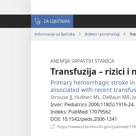
ZA LIJEČNIKE
Informacije za liječnike
Bolesti i poremećaji
Tran
ANEMIJA SRPASTIH STANICA
Transfuzija – rizici i
Primary hemorrhagic stroke in c
associated with recent transfus
Strouse JJ, Hulbert ML, DeBaun MR, Jor
Izvor
‎: Pediatrics 2006;118(5):1916-24.
Indeks
‎: PubMed 17079562
DOI
‎: 10.1542/peds.2006-1241
https://www.ncbi.nlm.nih.gov/pubmed/17