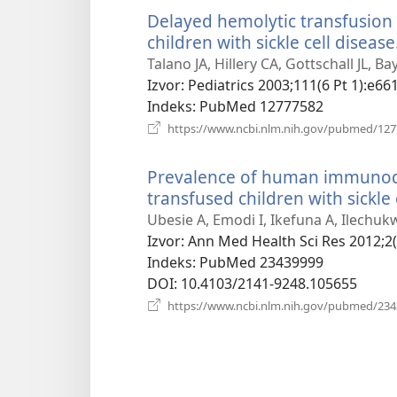
Delayed hemolytic transfusion
children with sickle cell disease
Talano JA, Hillery CA, Gottschall JL, Ba
Izvor
‎: Pediatrics 2003;111(6 Pt 1):e661
Indeks
‎: PubMed 12777582
https://www.ncbi.nlm.nih.gov/pubmed/12
Prevalence of human immunode
transfused children with sickle
Ubesie A, Emodi I, Ikefuna A, Ilechuk
Izvor
‎: Ann Med Health Sci Res 2012;2(
Indeks
‎: PubMed 23439999
DOI
‎: 10.4103/2141-9248.105655
https://www.ncbi.nlm.nih.gov/pubmed/23