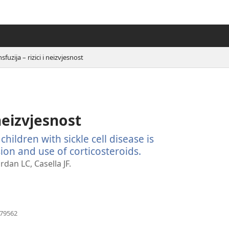
sfuzija – rizici i neizvjesnost
 neizvjesnost
hildren with sickle cell disease is
ion and use of corticosteroids.
(otvara
se
dan LC, Casella JF.
novi
prozor)
(otvara
079562
se