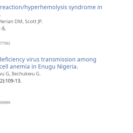
novi
 reaction/hyperhemolysis syndrome in
prozor)
.
(otvara
se
ylerian DM, Scott JP.
novi
-5.
prozor)
(otvara
777582
se
novi
ficiency virus transmission among
prozor)
 cell anemia in Enugu Nigeria.
(otvara
se
wu G, Ilechukwu G.
novi
2):109-13.
prozor)
(otvara
439999
se
novi
prozor)