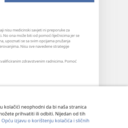
aji nisu medicinski savjeti ni preporuke za
i. No ona može biti od pomoći liječnicima jer se
jama, upoznati se sa svim opcijama pružanja
erovanjima. Nisu sve navedene strategije
m kvalificiranim zdravstvenim radnicima. Pomoć
su kolačići neophodni da bi naša stranica
ete prihvatiti ili odbiti. Nijedan od tih
e
Opću izjavu o korištenju kolačića i sličnih