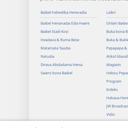
Baibel Hahediba Herevadia
Laibri
Baibel Henanadai Edia Haere
Onlain Baibe
Baibel Stadi Kosi
Buka bona B
Headava & Ruma Bese
Buka & Bukl
Matamata Taudia
Pepapepa & 
Natudia
Atikol Idaui
Dirava Abidadama Henia
Magasin
Saiens bona Baibel
Hebou Pepa
Program
Indeks
Hakaua Here
JW Broadcas
Vidio
Miusiki