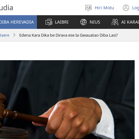
udia
Hiri Motu
Log
Gado
(u
abiahidi
m
DIBA HEREVADIA
LAIBRI
NIUS
AI KARA
d
ia
Haere
Edena Kara Dika be Dirava ese Ia Gwauatao Diba Lasi?
ke