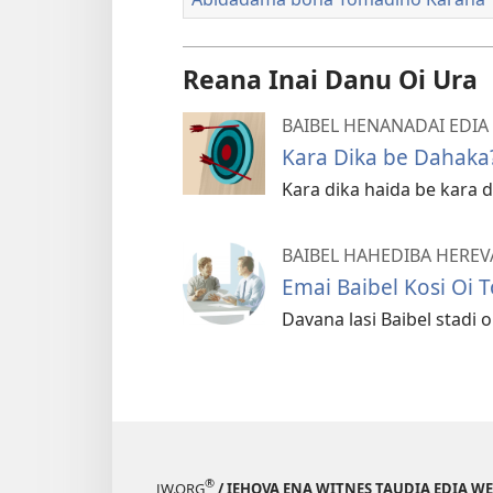
Reana Inai Danu Oi Ura
BAIBEL HENANADAI EDIA
Kara Dika be Dahaka
Kara dika haida be kara d
BAIBEL HAHEDIBA HEREV
Emai Baibel Kosi Oi 
Davana lasi Baibel stadi oi
®
JW.ORG
/ IEHOVA ENA WITNES TAUDIA EDIA W