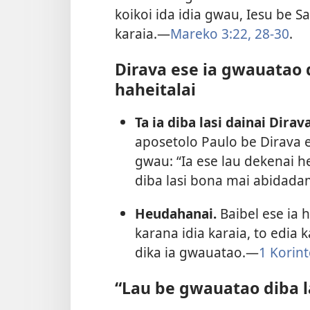
koikoi ida idia gwau, Iesu be S
karaia.​​—
Mareko 3:22,
28-30
.
Dirava ese ia gwauatao 
haheitalai
Ta ia diba lasi dainai Dirav
aposetolo Paulo be Dirava e
gwau: “Ia ese lau dekenai h
diba lasi bona mai abidadama
Heudahanai.
Baibel ese ia
karana idia karaia, to edia 
dika ia gwauatao.​​—
1 Korinto
“Lau be gwauatao diba la