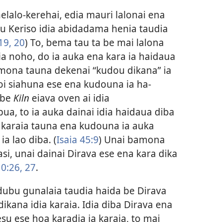
elalo-kerehai, edia mauri lalonai ena
su Keriso idia abidadama henia taudia
19, 20
) To, bema tau ta be mai lalona
ia noho, do ia auka ena kara ia haidaua
amona tauna dekenai “kudou dikana” ia
oi siahuna ese ena kudouna ia ha-
 be
Kiln
eiava oven ai idia
a, to ia auka dainai idia haidaua diba
a karaia tauna ena kudouna ia auka
ia lao diba. (
Isaia 45:9
) Unai bamona
si, unai dainai Dirava ese ena kara dika
0:26, 27
.
dubu gunalaia taudia haida be Dirava
dikana idia karaia. Idia diba Dirava ena
u ese hoa karadia ia karaia, to mai