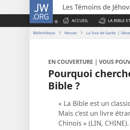
JW.ORG
Les Témoins de Jého
ACCUEIL
LA BIBLE E
Bibliothèque
Revues
La Tour de Garde | Déc
EN COUVERTURE | VOUS POU
Pourquoi cherch
Bible ?
« La Bible est un classi
Mais c’est un livre étra
Chinois » (LIN, CHINE).