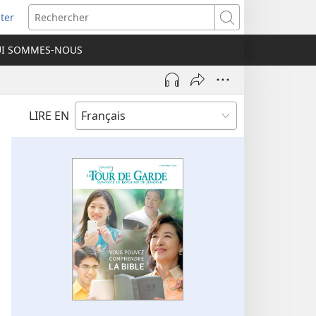
ter
e
Rechercher
I SOMMES-NOUS
lle
re)
LIRE EN