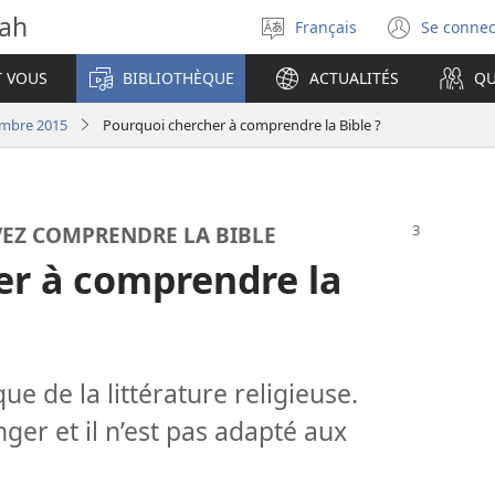
vah
Français
Se connec
Sélectionner
(ouvr
la
une
T VOUS
BIBLIOTHÈQUE
ACTUALITÉS
QU
langue
nouve
fenêt
embre 2015
Pourquoi chercher à comprendre la Bible ?
VEZ COMPRENDRE LA BIBLE
er à comprendre la
que de la littérature religieuse.
nger et il n’est pas adapté aux