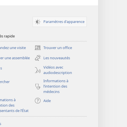
Paramètres d'apparence
ès rapide
dez une visite
Trouver un office
(ouvre
une
er une assemblée
Les nouveautés
nouvelle
fenêtre)
Vidéos avec
os
audiodescription
Informations à
ercher
l’intention des
médecins
mations à
Aide
ention des
sentants de l’État
s