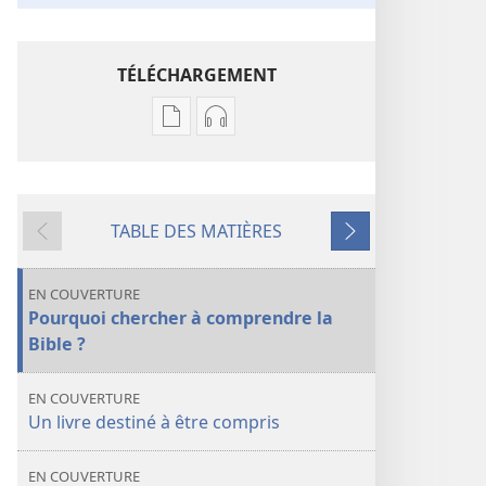
TÉLÉCHARGEMENT
Options
Options
de
de
téléchargement
téléchargement
des
des
TABLE DES MATIÈRES
publications
enregistrements
Précédent
Suivant
numériques
audio
LA
LA
EN COUVERTURE
TOUR
TOUR
Pourquoi chercher à comprendre la
DE
DE
Bible ?
GARDE
GARDE
Vous
Vous
EN COUVERTURE
pouvez
pouvez
Un livre destiné à être compris
comprendre
comprendre
la
la
EN COUVERTURE