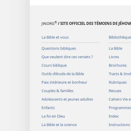
®
JW.ORG
/ SITE OFFICIEL DES TÉMOINS DE JÉHOV
La Bible et vous
Bibliothèque
Questions bibliques
La Bible
Que veulent dire ces versets ?
Livres
Cours biblique
Brochures
Outils d’étude de la Bible
Tracts & Invi
Paix intérieure et bonheur
Rubriques
Couples & familles
Revues
Adolescents et jeunes adultes
Cahiers Vie e
Enfants
Programme
La foi en Dieu
Index
La Bible et la science
Instructions