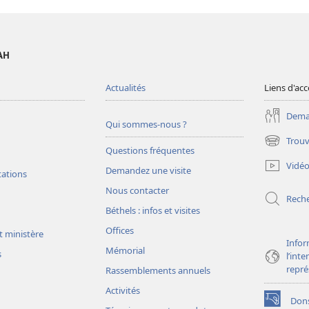
AH
Actualités
Liens d'acc
Deman
Qui sommes-nous ?
Trouv
(ouvre
Questions fréquentes
une
Vidé
Demandez une visite
nouvelle
tations
fenêtre)
Nous contacter
Rech
Béthels : infos et visites
Offices
t ministère
Infor
Mémorial
s
l’int
repré
Rassemblements annuels
Activités
Don
(ouvre