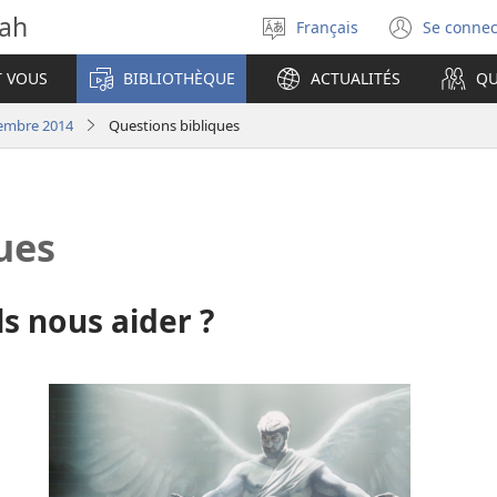
vah
Français
Se connec
Sélectionner
(ouvr
la
une
T VOUS
BIBLIOTHÈQUE
ACTUALITÉS
QU
langue
nouve
fenêt
tembre 2014
Questions bibliques
ues
ils nous aider ?