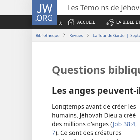
JW.ORG
Les Témoins de Jého
ACCUEIL
LA BIBLE E
Bibliothèque
Revues
La Tour de Garde | Sep
Questions bibliq
Les anges peuvent-
Longtemps avant de créer les
humains, Jéhovah Dieu a créé
des millions d’anges (
Job 38:4,
7
). Ce sont des créatures