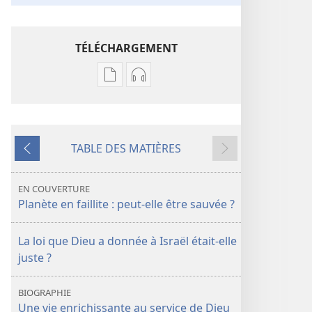
TÉLÉCHARGEMENT
Options
Options
de
de
téléchargement
téléchargement
des
des
TABLE DES MATIÈRES
publications
enregistrements
Précédent
Suivant
numériques
audio
LA
LA
EN COUVERTURE
TOUR
TOUR
Planète en faillite : peut-​elle être sauvée ?
DE
DE
GARDE
GARDE
La loi que Dieu a donnée à Israël était-​elle
Planète
Planète
juste ?
en
en
faillite :
faillite :
BIOGRAPHIE
peut-
peut-
Une vie enrichissante au service de Dieu