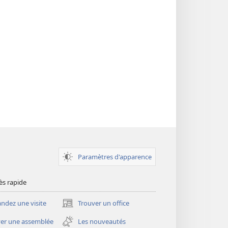
Paramètres d'apparence
ès rapide
dez une visite
Trouver un office
(ouvre
une
er une assemblée
Les nouveautés
nouvelle