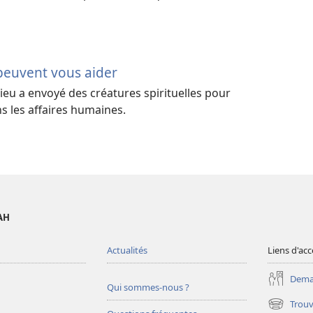
euvent vous aider
ieu a envoyé des créatures spirituelles pour
ns les affaires humaines.
AH
Actualités
Liens d'acc
Deman
Qui sommes-nous ?
Trouv
(ouvre