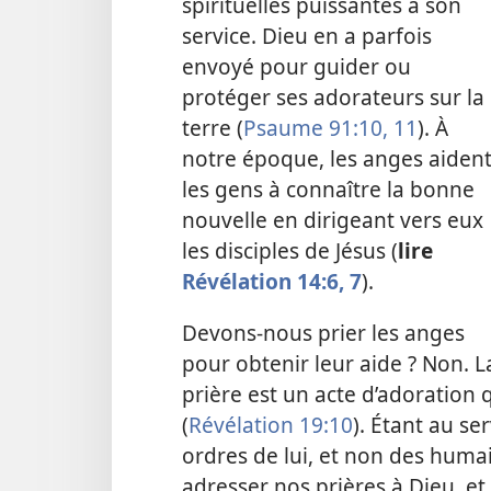
spirituelles puissantes à son
service. Dieu en a parfois
envoyé pour guider ou
protéger ses adorateurs sur la
terre (
Psaume 91:10, 11
). À
notre époque, les anges aiden
les gens à connaître la bonne
nouvelle en dirigeant vers eux
les disciples de Jésus (
lire
Révélation 14:6, 7
).
Devons-
nous prier les anges
pour obtenir leur aide ? Non. L
prière est un acte d’adoration
(
Révélation 19:10
). Étant au se
ordres de lui, et non des huma
adresser nos prières à Dieu, et 