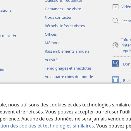
Questions fréquentes
une
Vidé
Demandez une visite
nouvelle
tations
fenêtre)
Nous contacter
Rech
Béthels : infos et visites
Offices
t ministère
Infor
Mémorial
s
l’int
repré
Rassemblements annuels
Activités
Don
(ouvre
Témoignages et anecdotes
sion
une
Aux quatre coins du monde
nouvelle
Bibl
(ouvre
fenêtre)
une
JW L
nouvelle
ons théâtrales
fenêtre)
io)
ble, nous utilisons des cookies et des technologies similair
liques théâtrales
euvent être refusés. Vous pouvez accepter ou refuser l'uti
périence. Aucune de ces données ne sera jamais vendue ou u
ation des cookies et technologies similaires
. Vous pouvez p