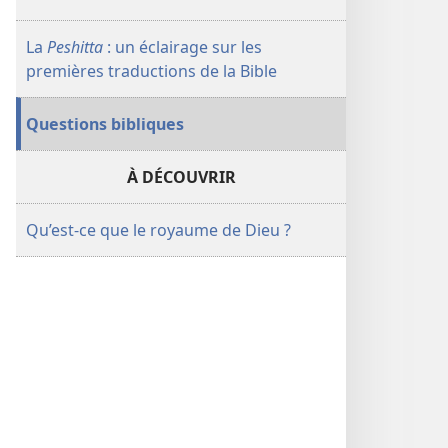
elle
elle
être
être
La
Peshitta
: un éclairage sur les
sauvée ?
sauvée ?
premières traductions de la Bible
Questions bibliques
À DÉCOUVRIR
Qu’est-ce que le royaume de Dieu ?