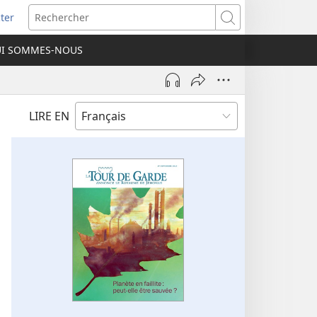
ter
e
Rechercher
I SOMMES-NOUS
lle
re)
LIRE EN