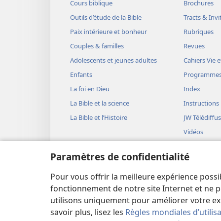
Cours biblique
Brochures
Outils d’étude de la Bible
Tracts & Invi
Paix intérieure et bonheur
Rubriques
Couples & familles
Revues
Adolescents et jeunes adultes
Cahiers Vie e
Enfants
Programme
La foi en Dieu
Index
La Bible et la science
Instructions
La Bible et l’Histoire
JW Télédiffu
Vidéos
Musique
Paramètres de confidentialité
Représentati
(version aud
Pour vous offrir la meilleure expérience possi
Lectures bib
fonctionnement de notre site Internet et ne p
utilisons uniquement pour améliorer votre ex
savoir plus, lisez les
Règles mondiales d’utilis