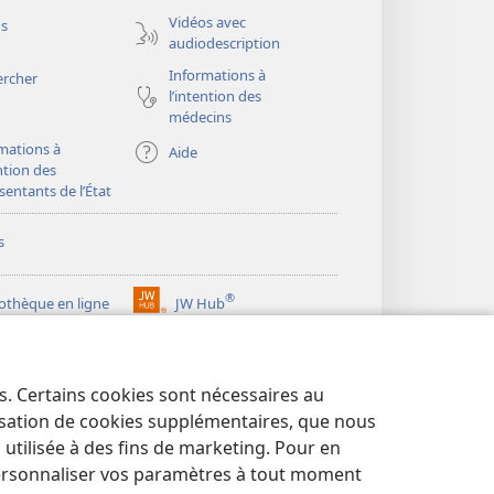
fenêtre)
Vidéos avec
os
audiodescription
Informations à
ercher
l’intention des
médecins
mations à
Aide
ention des
sentants de l’État
s
®
iothèque en ligne
JW Hub
(ouvre
une
®
ibrary
Watchtower Library
nouvelle
fenêtre)
es. Certains cookies sont nécessaires au
lisation de cookies supplémentaires, que nous
tilisée à des fins de marketing. Pour en
ersonnaliser vos paramètres à tout moment