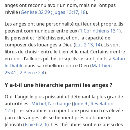
anges ont reconnu avoir un nom, mais ne l’ont pas
révélé (
Genèse 32:29 ;
Juges 13:17, 18
).
Les anges ont une personnalité qui leur est propre. Ils
peuvent communiquer entre eux (
1 Corinthiens 13:1
).
Ils pensent et réfléchissent, et ont la capacité de
composer des louanges à Dieu (
Luc 2:13, 14
). Ils sont
libres de choisir entre le bien et le mal. Certains d’entre
eux ont d’ailleurs péché lorsqu’ils se sont joints à
Satan
le Diable
dans sa rébellion contre Dieu (
Matthieu
25:41 ;
2 Pierre 2:4
).
Y a-t-il une hiérarchie parmi les anges ?
Oui. L’ange le plus puissant et détenant la plus grande
autorité est
Michel, l’archange
(
Jude 9 ;
Révélation
12:7
). Les séraphins occupent une position très élevée
parmi les anges ; ils se tiennent près du trône de
Jéhovah (
Isaïe 6:2,
6
). Les chérubins sont eux aussi des