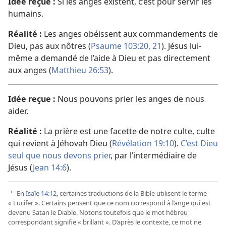
Idée reçue :
Si les anges existent, c’est pour servir les
humains.
Réalité :
Les anges obéissent aux commandements de
Dieu, pas aux nôtres (
Psaume 103:20, 21
). Jésus lui-
même a demandé de l’aide à Dieu et pas directement
aux anges (
Matthieu 26:53
).
Idée reçue :
Nous pouvons prier les anges de nous
aider.
Réalité :
La prière est une facette de notre culte, culte
qui revient à Jéhovah Dieu (
Révélation 19:10
).
C’est Dieu
seul que nous devons prier
, par l’intermédiaire de
Jésus (
Jean 14:6
).
En
Isaïe 14:12
, certaines traductions de la Bible utilisent le terme
a
« Lucifer ». Certains pensent que ce nom correspond à l’ange qui est
devenu Satan le Diable. Notons toutefois que le mot hébreu
correspondant signifie « brillant ». D’après le contexte, ce mot ne