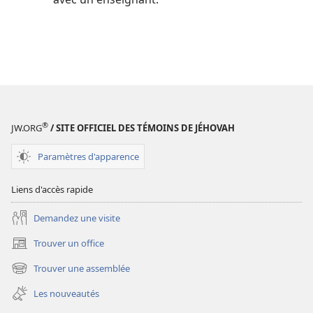
®
JW.ORG
/ SITE OFFICIEL DES TÉMOINS DE JÉHOVAH
Paramètres d'apparence
Liens d'accès rapide
Demandez une visite
Trouver un office
(ouvre
une
Trouver une assemblée
(ouvre
nouvelle
une
fenêtre)
Les nouveautés
nouvelle