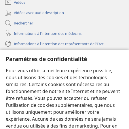
fenêtre)
Vidéos
Vidéos avec audiodescription
Rechercher
Informations à l’intention des médecins
Informations à l’intention des représentants de l’État
Aide
Paramètres de confidentialité
Dons
Pour vous offrir la meilleure expérience possible,
(ouvre
une
nous utilisons des cookies et des technologies
nouvelle
similaires. Certains cookies sont nécessaires au
Bibliothèque en ligne
(ouvre
fenêtre)
fonctionnement de notre site Internet et ne peuvent
une
®
JW Hub
être refusés. Vous pouvez accepter ou refuser
nouvelle
(ouvre
fenêtre)
l'utilisation de cookies supplémentaires, que nous
une
®
JW Library
nouvelle
utilisons uniquement pour améliorer votre
fenêtre)
expérience. Aucune de ces données ne sera jamais
Watchtower Library
vendue ou utilisée à des fins de marketing. Pour en