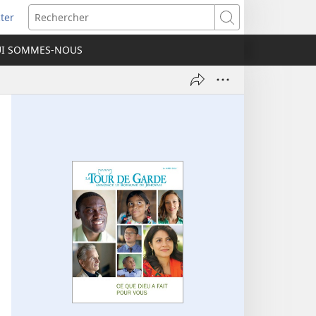
ter
e
Rechercher
I SOMMES-NOUS
lle
re)