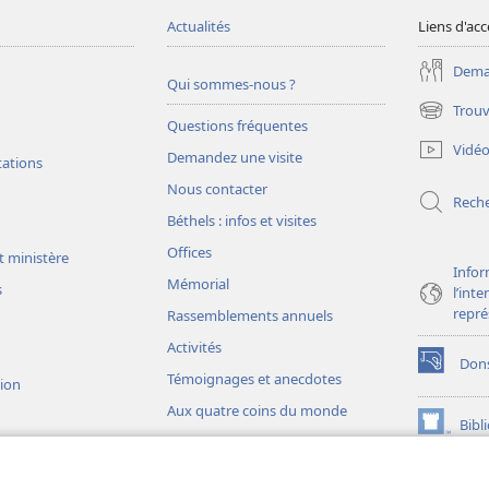
Actualités
Liens d'acc
Deman
Qui sommes-nous ?
Trouv
(ouvre
Questions fréquentes
une
Vidé
Demandez une visite
nouvelle
tations
fenêtre)
Nous contacter
Rech
Béthels : infos et visites
Offices
t ministère
Infor
Mémorial
s
l’int
repré
Rassemblements annuels
Activités
Don
(ouvre
Témoignages et anecdotes
sion
une
Aux quatre coins du monde
nouvelle
Bibl
(ouvre
fenêtre)
une
JW L
nouvelle
ons théâtrales