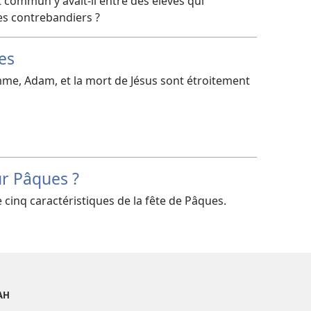
commun y avait-​il entre des élèves qui
es contrebandiers ?
es
e, Adam, et la mort de Jésus sont étroitement
ur Pâques ?
 cinq caractéristiques de la fête de Pâques.
AH