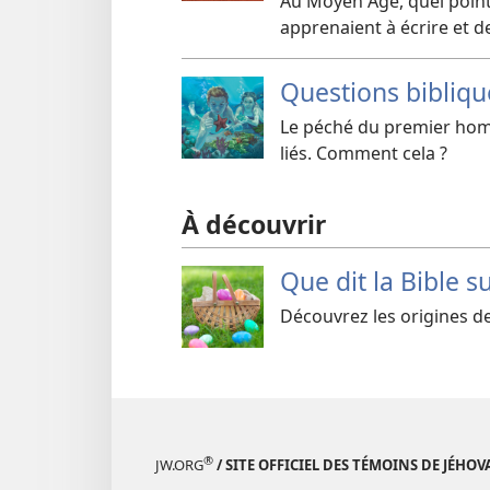
Au Moyen Âge, quel point 
apprenaient à écrire et d
Questions bibliqu
Le péché du premier homm
liés. Comment cela ?
À découvrir
Que dit la Bible s
Découvrez les origines de
®
JW.ORG
/ SITE OFFICIEL DES TÉMOINS DE JÉHOV