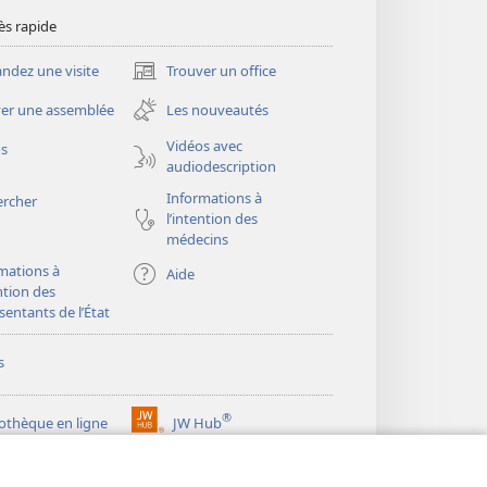
ès rapide
dez une visite
Trouver un office
(ouvre
une
er une assemblée
Les nouveautés
nouvelle
fenêtre)
Vidéos avec
os
audiodescription
Informations à
ercher
l’intention des
médecins
mations à
Aide
ention des
sentants de l’État
s
®
iothèque en ligne
JW Hub
(ouvre
une
®
ibrary
Watchtower Library
nouvelle