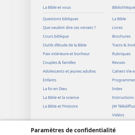
La Bible et vous
Bibliothèque
Questions bibliques
La Bible
Que veulent dire ces versets ?
Livres
Cours biblique
Brochures
Outils d’étude de la Bible
Tracts & Invi
Paix intérieure et bonheur
Rubriques
Couples & familles
Revues
Adolescents et jeunes adultes
Cahiers Vie e
Enfants
Programme
La foi en Dieu
Index
La Bible et la science
Instructions
La Bible et l’Histoire
JW Télédiffu
Vidéos
Musique
Paramètres de confidentialité
Représentati