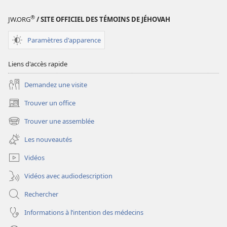
numériques
RÉVEILLEZ-
®
JW.ORG
/ SITE OFFICIEL DES TÉMOINS DE JÉHOVAH
VOUS !
Février
Paramètres d'apparence
2007
Liens d'accès rapide
Demandez une visite
Trouver un office
(ouvre
une
Trouver une assemblée
(ouvre
nouvelle
une
fenêtre)
Les nouveautés
nouvelle
fenêtre)
Vidéos
Vidéos avec audiodescription
Rechercher
Informations à l’intention des médecins