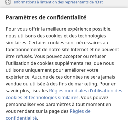
Informations à l’intention des représentants de l’État
Aide
Paramètres de confidentialité
Dons
Pour vous offrir la meilleure expérience possible,
(ouvre
une
nous utilisons des cookies et des technologies
nouvelle
similaires. Certains cookies sont nécessaires au
Bibliothèque en ligne
(ouvre
fenêtre)
fonctionnement de notre site Internet et ne peuvent
une
®
JW Hub
être refusés. Vous pouvez accepter ou refuser
nouvelle
(ouvre
fenêtre)
l'utilisation de cookies supplémentaires, que nous
une
®
JW Library
nouvelle
utilisons uniquement pour améliorer votre
fenêtre)
expérience. Aucune de ces données ne sera jamais
Watchtower Library
vendue ou utilisée à des fins de marketing. Pour en
savoir plus, lisez les
Règles mondiales d’utilisation des
cookies et technologies similaires
. Vous pouvez
personnaliser vos paramètres à tout moment en
Copyright
© 2026 Watch Tower Bible and Tract Society of Pennsylvania.
vous rendant sur la page des
Règles de
CONDITIONS D’UTILISATION
|
RÈGLES DE CONFIDENTIALITÉ
|
confidentialité
.
M
PARAMÈTRES DE CONFIDENTIALITÉ