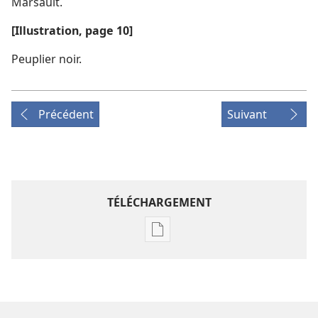
Marsault.
[Illustration, page 10]
Peuplier noir.
Précédent
Suivant
TÉLÉCHARGEMENT
Options
de
téléchargement
des
publications