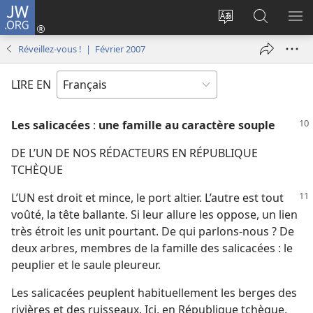
JW.ORG
Se
connecter
Changer
Recherch
AF
(ouvre
la
sur
LE
Réveillez-vous ! | Février 2007
une
langue
JW.ORG
ME
nouvelle
du
LIRE EN
fenêtre)
site
Les salicacées
:
une famille au caractère souple
DE L’UN DE NOS RÉDACTEURS EN RÉPUBLIQUE
TCHÈQUE
L’UN est droit et mince, le port altier. L’autre est tout
voûté, la tête ballante. Si leur allure les oppose, un lien
très étroit les unit pourtant. De qui parlons-​nous ? De
deux arbres, membres de la famille des salicacées : le
peuplier et le saule pleureur.
Les salicacées peuplent habituellement les berges des
rivières et des ruisseaux. Ici, en République tchèque,