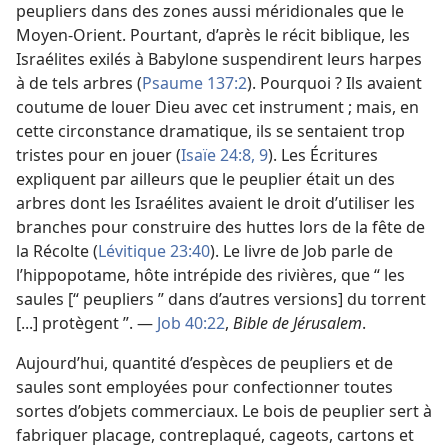
peupliers dans des zones aussi méridionales que le
Moyen-Orient. Pourtant, d’après le récit biblique, les
Israélites exilés à Babylone suspendirent leurs harpes
à de tels arbres (
Psaume 137:2
). Pourquoi ? Ils avaient
coutume de louer Dieu avec cet instrument ; mais, en
cette circonstance dramatique, ils se sentaient trop
tristes pour en jouer (
Isaïe 24:8, 9
). Les Écritures
expliquent par ailleurs que le peuplier était un des
arbres dont les Israélites avaient le droit d’utiliser les
branches pour construire des huttes lors de la fête de
la Récolte (
Lévitique 23:40
). Le livre de Job parle de
l’hippopotame, hôte intrépide des rivières, que “ les
saules [“ peupliers ” dans d’autres versions] du torrent
[...] protègent ”. —
Job 40:22
,
Bible de Jérusalem
.
Aujourd’hui, quantité d’espèces de peupliers et de
saules sont employées pour confectionner toutes
sortes d’objets commerciaux. Le bois de peuplier sert à
fabriquer placage, contreplaqué, cageots, cartons et