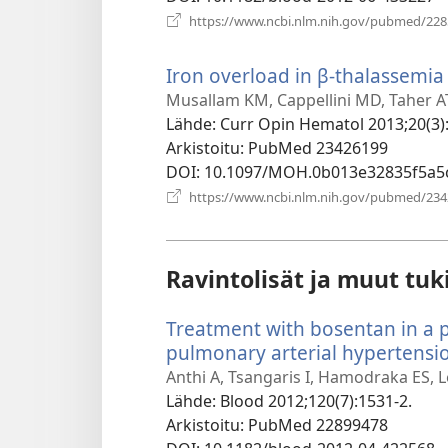
https://www.ncbi.nlm.nih.gov/pubmed/22
Iron overload in β-thalassemi
Musallam KM, Cappellini MD, Taher A
Lähde
‎: Curr Opin Hematol 2013;20(3)
Arkistoitu
‎: PubMed 23426199
DOI
‎: 10.1097/MOH.0b013e32835f5a5
https://www.ncbi.nlm.nih.gov/pubmed/23
Ravintolisät ja muut tuk
Treatment with bosentan in a 
pulmonary arterial hypertensi
Anthi A, Tsangaris I, Hamodraka ES, L
Lähde
‎: Blood 2012;120(7):1531-2.
Arkistoitu
‎: PubMed 22899478