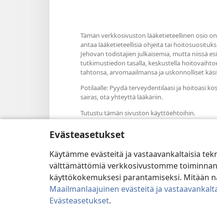
Tämän verkkosivuston lääketieteellinen osio on 
antaa lääketieteellisiä ohjeita tai hoitosuosituks
Jehovan todistajien julkaisemia, mutta niissä e
tutkimustiedon tasalla, keskustella hoitovaiht
tahtonsa, arvomaailmansa ja uskonnolliset käsit
Potilaalle: Pyydä terveydentilaasi ja hoitoasi ko
sairas, ota yhteyttä lääkäriin.
Tutustu tämän sivuston käyttöehtoihin.
Evästeasetukset
Käytämme evästeitä ja vastaavankaltaisia tek
Väriteema
välttämättömiä verkkosivustomme toiminnan kann
käyttökokemuksesi parantamiseksi. Mitään näi
Maailmanlaajuinen evästeitä ja vastaavankalta
Evästeasetukset
.
Copyright
© 2026 Watch Tower B