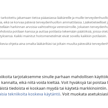
ikkunan)
tarkoitettu jakamaan tietoa pääasiassa lääkäreille ja muille terveydenhuollo
ia, eikä se korvaa päteviä terveydenhuollon ammattilaisia. Lääketieteelliset jul
sitellään harkinnan arvoisia vaihtoehtoja verensiirroille. Jokaisen terveyde
oehdoista potilaan kanssa ja auttaa potilasta tekemään päätöksiä, joissa 
yksensä. Kaikki mainitut hoitomenetelmät eivät sovellu kaikkiin potilaisiin.
skevia ohjeita aina omalta lääkäriltäsi tai joltain muulta pätevältä terveyden
niikoita tarjotaksemme sinulle parhaan mahdollisen käyttö
alta, eikä niitä voida kieltää. Voit hyväksyä tai poistaa l
stä tiedoista ei koskaan myydä tai käytetä markkinointiin.
isia tekniikoita koskeva käytäntö
. Voit muokata asetuksiasi
ible and Tract Society of Pennsylvania.
KÄYTTÖEHDOT
|
TIETOSUOJAKÄ