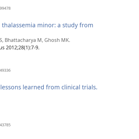
(avaa
899478
uuden
ikkunan)
in thalassemia minor: a study from
a S, Bhattacharya M, Ghosh MK.
us 2012;28(1):7-9.
(avaa
449336
uuden
ikkunan)
essons learned from clinical trials.
(avaa
uuden
ikkunan)
(avaa
143785
uuden
ikkunan)