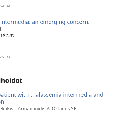
(avaa
859709
uuden
ikkunan)
a intermedia: an emerging concern.
(avaa
uuden
T.
ikkunan)
:187-92.
c
(avaa
426199
uuden
ikkunan)
ihoidot
patient with thalassemia intermedia and
on.
(avaa
uuden
ekakis J, Armaganidis A, Orfanos SE.
ikkunan)