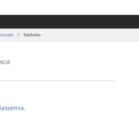
airaudet
Tukihoito
INOR
lassemia.
(avaa
uuden
ikkunan)