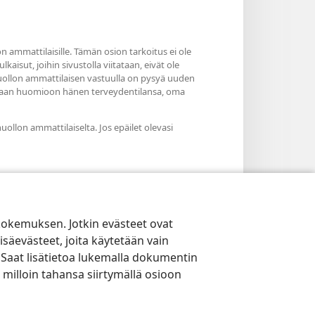
n ammattilaisille. Tämän osion tarkoitus ei ole
kaisut, joihin sivustolla viitataan, eivät ole
nhuollon ammattilaisen vastuulla on pysyä uuden
otetaan huomioon hänen terveydentilansa, oma
huollon ammattilaiselta. Jos epäilet olevasi
kokemuksen. Jotkin evästeet ovat
isäevästeet, joita käytetään vain
 Saat lisätietoa lukemalla dokumentin
 milloin tahansa siirtymällä osioon
YTÄNTÖ
|
EVÄSTEASETUKSET