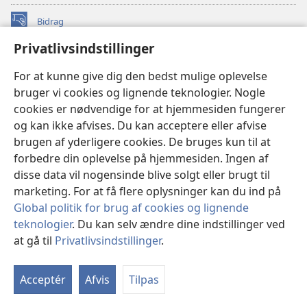
Bidrag
(åbner
nyt
Privatlivsindstillinger
vindue)
Watchtower ONLINE LIBRARY™
(åbner
For at kunne give dig den bedst mulige oplevelse
nyt
®
JW Hub
bruger vi cookies og lignende teknologier. Nogle
vindue)
(åbner
cookies er nødvendige for at hjemmesiden fungerer
nyt
®
JW Library
vindue)
og kan ikke afvises. Du kan acceptere eller afvise
brugen af yderligere cookies. De bruges kun til at
Watchtower Library
forbedre din oplevelse på hjemmesiden. Ingen af
disse data vil nogensinde blive solgt eller brugt til
marketing. For at få flere oplysninger kan du ind på
Global politik for brug af cookies og lignende
Copyright
© 2026 Watch Tower Bible and Tract Society of Pennsylvania.
teknologier
. Du kan selv ændre dine indstillinger ved
ANVENDELSESVILKÅR
|
PRIVATLIVSPOLITIK
|
at gå til
Privatlivsindstillinger
.
PRIVATLIVSINDSTILLINGER
Acceptér
Afvis
Tilpas