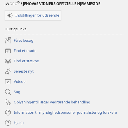
®
JW.ORG
/ JEHOVAS VIDNERS OFFICIELLE HJEMMESIDE
Indstillinger for udseende
Hurtige links
Få et besøg
Find et møde
(åbner
nyt
Find et stævne
(åbner
vindue)
nyt
Seneste nyt
vindue)
Videoer
Søg
Oplysninger til læger vedrørende behandling
Information til myndighedspersoner, journalister og forskere
Hjælp