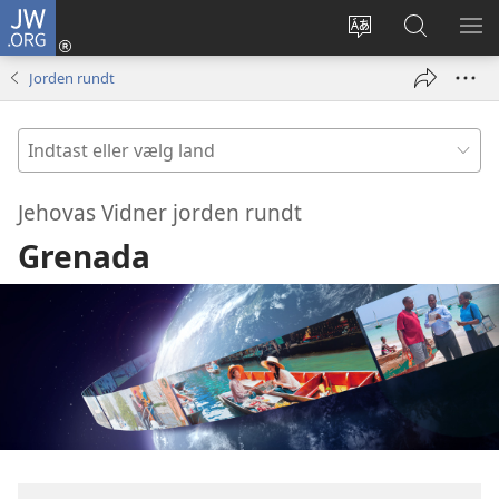
JW.ORG
Log
på
Vælg
Søg
VIS
(åbner
sprog
på
ME
Jorden rundt
nyt
JW.ORG
vindue)
Indtast
eller
vælg
Jehovas Vidner jorden rundt
land
Grenada