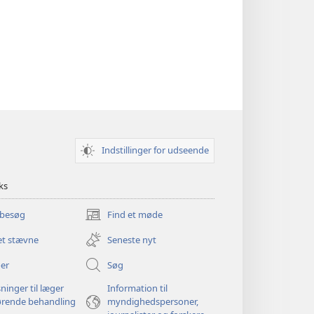
Indstillinger for udseende
ks
 besøg
Find et møde
(åbner
nyt
et stævne
Seneste nyt
vindue)
er
Søg
ninger til læger
Information til
ørende behandling
myndighedspersoner,