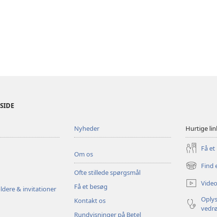
ESIDE
Nyheder
Hurtige lin
Få et
Om os
Find 
(åbner
Ofte stillede spørgsmål
nyt
Video
Få et besøg
vindue)
ldere & invitationer
Oplys
Kontakt os
vedr
Rundvisninger på Betel