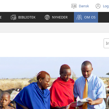
Dansk
Log
Vælg
(å
sprog
ny
E
BIBLIOTEK
NYHEDER
OM OS
vi
In
ell
væ
la