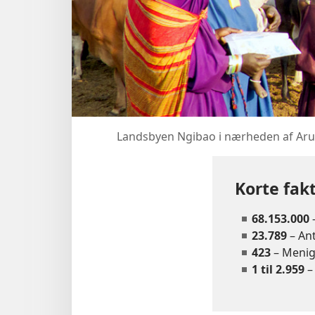
Landsbyen Ngibao i nærheden af Aru
Korte fak
68.153.000
–
23.789
– Ant
423
– Meni
1 til 2.959
– 