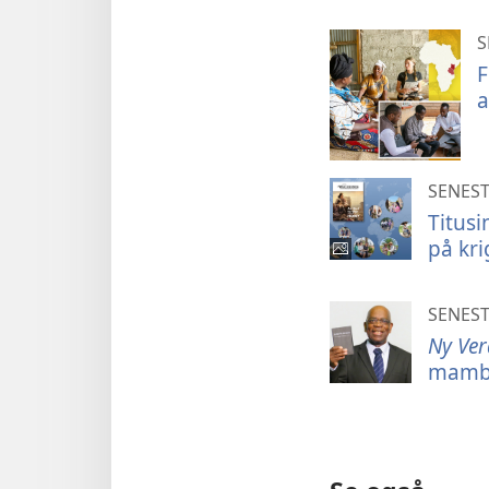
S
F
a
SENEST
Titus
på kr
SENEST
Ny Ver
mamb