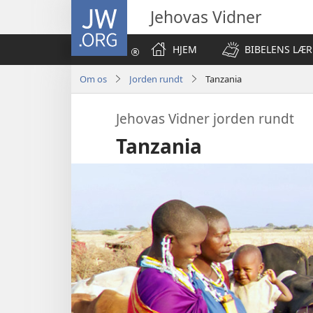
JW.ORG
Jehovas Vidner
HJEM
BIBELENS LÆR
Om os
Jorden rundt
Tanzania
Jehovas Vidner jorden rundt
Tanzania