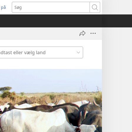
 på
bner
Søg
t
ndue)
dtast
er
lg
nd