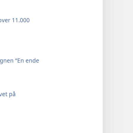
over 11.000
agnen “En ende
vet på