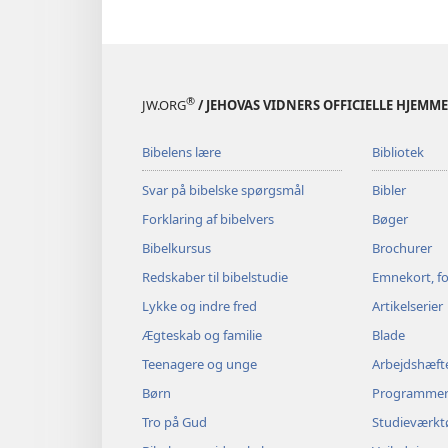
®
JW.ORG
/ JEHOVAS VIDNERS OFFICIELLE HJEMM
Bibelens lære
Bibliotek
Svar på bibelske spørgsmål
Bibler
Forklaring af bibelvers
Bøger
Bibelkursus
Brochurer
Redskaber til bibelstudie
Emnekort, fo
Lykke og indre fred
Artikelserier
Ægteskab og familie
Blade
Teenagere og unge
Arbejdshæft
Børn
Programme
Tro på Gud
Studieværkt