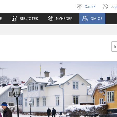
Dansk
Log
Vælg
(å
sprog
ny
E
BIBLIOTEK
NYHEDER
OM OS
vi
In
ell
væ
la