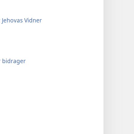
r Jehovas Vidner
r bidrager