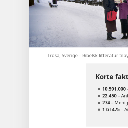
Trosa, Sverige – Bibelsk litteratur ti
Korte fak
10.591.000
–
22.450
– Ant
274
– Meni
1 til 475
– A