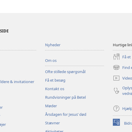
ESIDE
Nyheder
Hurtige lin
Få et
Om os
Find 
(åbner
Ofte stillede spørgsmål
nyt
Video
Få et besøg
vindue)
ldere & invitationer
Oplys
Kontakt os
vedr
Rundvisninger på Betel
Møder
er
Hjæl
Årsdagen for Jesus’ død
r
Stævner
Bidr
øjer
(åbner
nyt
Aktiviteter