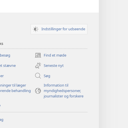
Indstillinger for udseende
ks
 besøg
Find et møde
(åbner
nyt
et stævne
Seneste nyt
vindue)
er
Søg
ninger til læger
Information til
ørende behandling
myndighedspersoner,
journalister og forskere
p
ag