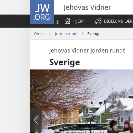
JW.ORG
Jehovas Vidner
HJEM
BIBELENS LÆR
Om os
Jorden rundt
Sverige
Jehovas Vidner jorden rundt
Sverige