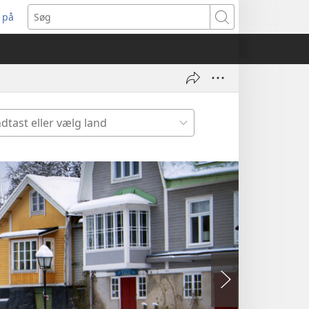
 på
bner
Søg
t
ndue)
dtast
er
lg
nd