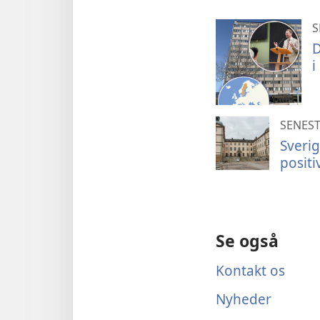
S
D
i
SENEST
Sverig
positi
Se også
Kontakt os
Nyheder