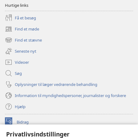
Hurtige links
Få et besøg
Find et møde
(åbner
nyt
Find et stævne
(åbner
vindue)
nyt
Seneste nyt
vindue)
Videoer
Søg
Oplysninger til læger vedrørende behandling
Information til myndighedspersoner, journalister og forskere
Hjælp
Bidrag
(åbner
nyt
Privatlivsindstillinger
vindue)