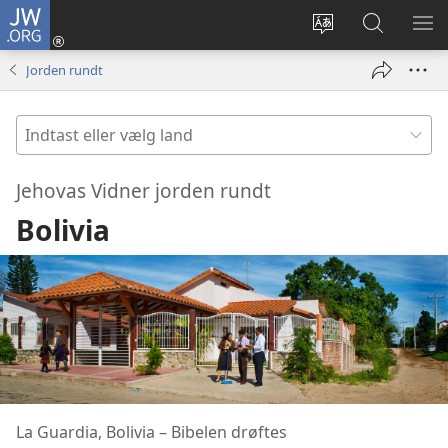
JW.ORG
Log
på
Vælg
Søg
VIS
(åbner
sprog
på
ME
Jorden rundt
nyt
JW.ORG
vindue)
Indtast
eller
vælg
Jehovas Vidner jorden rundt
land
Bolivia
La Guardia, Bolivia – Bibelen drøftes