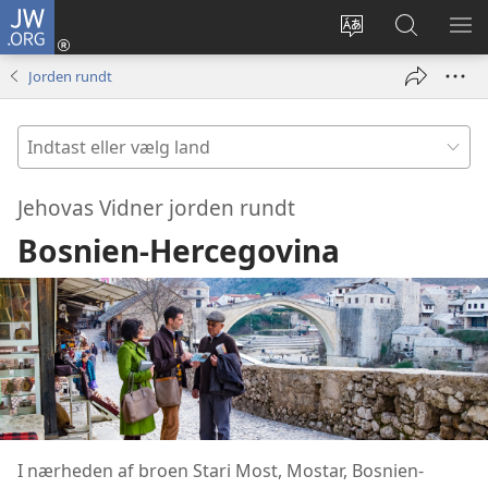
JW.ORG
Log
på
Vælg
Søg
VIS
(åbner
sprog
på
ME
Jorden rundt
nyt
JW.ORG
vindue)
Indtast
eller
vælg
Jehovas Vidner jorden rundt
land
Bosnien-Hercegovina
I nærheden af broen Stari Most, Mostar, Bosnien-