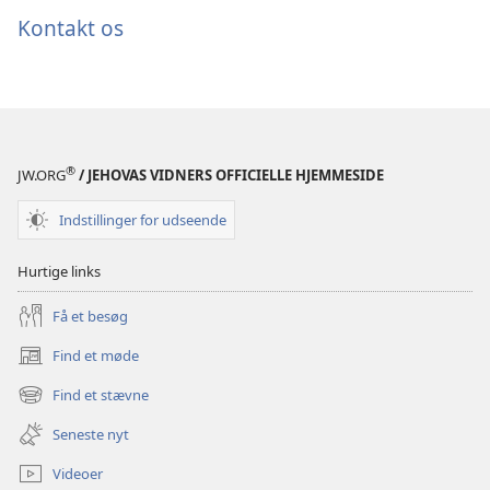
Kontakt os
®
JW.ORG
/ JEHOVAS VIDNERS OFFICIELLE HJEMMESIDE
Indstillinger for udseende
Hurtige links
Få et besøg
Find et møde
(åbner
nyt
Find et stævne
(åbner
vindue)
nyt
Seneste nyt
vindue)
Videoer