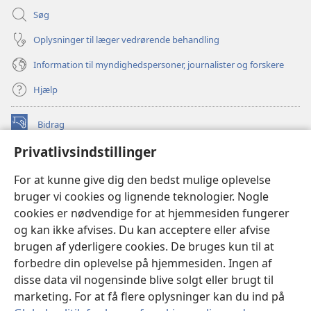
Søg
Oplysninger til læger vedrørende behandling
Information til myndighedspersoner, journalister og forskere
Hjælp
Bidrag
(åbner
nyt
Privatlivsindstillinger
vindue)
Watchtower ONLINE LIBRARY™
(åbner
For at kunne give dig den bedst mulige oplevelse
nyt
®
JW Hub
bruger vi cookies og lignende teknologier. Nogle
vindue)
(åbner
cookies er nødvendige for at hjemmesiden fungerer
nyt
®
JW Library
vindue)
og kan ikke afvises. Du kan acceptere eller afvise
brugen af yderligere cookies. De bruges kun til at
Watchtower Library
forbedre din oplevelse på hjemmesiden. Ingen af
disse data vil nogensinde blive solgt eller brugt til
marketing. For at få flere oplysninger kan du ind på