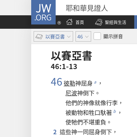
JW.ORG
耶和華見證人
首頁
聖經與生活
顯示拼音
以賽亞書
46
以賽亞書
46:1-13
46
彼勒
神
屈身
，
a
尼波
神
倒
下
。
他們
的
神像
就
像
行李
，
被
動物
和
牲口
馱
著
，
b
使
牠們
不堪
重負
。
2
這些
神
一同
屈身
倒
下
，