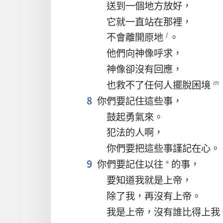
送
到
一
個
地方
放
好
，
它
就
一直
站
在
那裡
，
不
會
離開
原地
。
l
他們
向
神像
呼求
，
神像
卻
沒有
回應
，
也
救
不
了
任何
人
擺脫
困境
m
8
你們
要
記
住
這些
事
，
鼓
起
勇氣
來
。
犯法
的
人
啊
，
你們
要
把
這些
事
謹記
在心
。
9
你們
要
記
住
以往
的
事
，
*
要
知道
我
就是
上帝
，
除了
我
，
再
沒有
上帝
。
我
是
上帝
，
沒有
誰
比
得
上
我