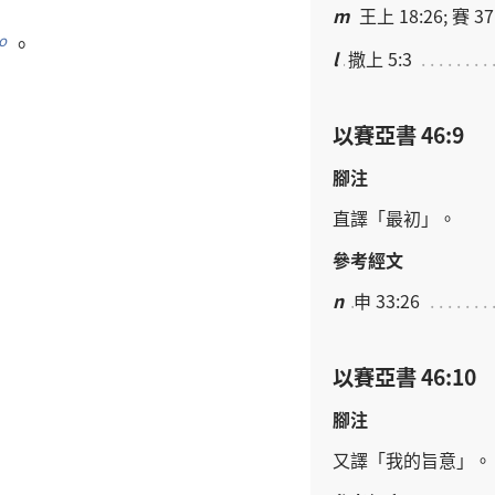
，
m
王上 18:26; 賽 37:
。
o
l
撒上 5:3
以賽亞書 46:9
腳注
直譯
「
最初
」。
參考經文
n
申 33:26
以賽亞書 46:10
腳注
又
譯
「
我
的
旨意
」。