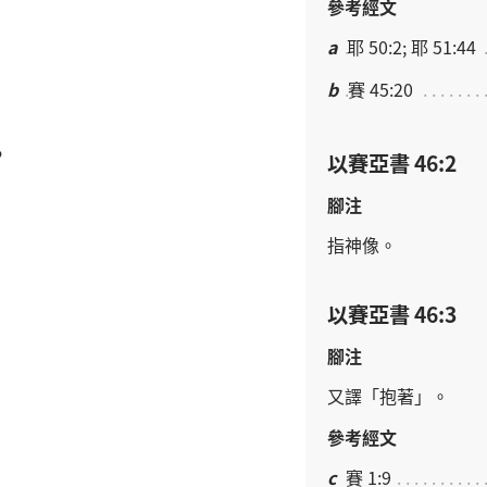
參考經文
a
耶 50:2; 耶 51:44
b
賽 45:20
，
以賽亞書 46:2
腳注
指
神像
。
以賽亞書 46:3
腳注
又
譯
「
抱
著
」。
參考經文
c
賽 1:9