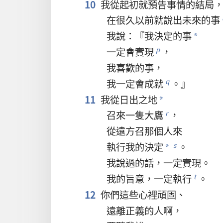
10
我
從
起初
就
預告
事情
的
結局
在
很
久
以前
就
說
出
未來
的
事
我
說
：『
我
決定
的
事
*
一定
會
實現
，
p
我
喜歡
的
事
，
我
一定
會
成就
。』
q
11
我
從
日出
之
地
*
召
來
一
隻
大鷹
，
r
從
遠方
召
那個
人
來
執行
我
的
決定
。
s
*
我
說
過
的
話
，
一定
實現
。
我
的
旨意
，
一定
執行
。
t
12
你們
這些
心裡
頑固
、
遠
離
正義
的
人
啊
，