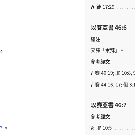
h
徒 17:29
以賽亞書 46:6
腳注
又
譯
「
崇拜
」。
。
參考經文
i
賽 40:19; 耶 10:8, 
j
賽 44:16, 17; 但 3:
以賽亞書 46:7
參考經文
。
n
k
耶 10:5