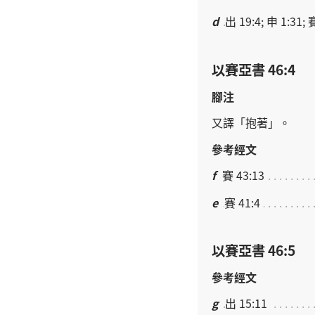
d
出 19:4; 申 1:31; 
以賽亞書 46:4
腳注
又
譯
「
抱
著
」。
參考經文
f
賽 43:13
e
賽 41:4
以賽亞書 46:5
參考經文
g
出 15:11