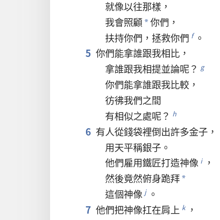
就
像
以往
那樣
，
我
會
照顧
你們
，
*
扶持
你們
，
拯救
你們
。
f
5
你們
能
拿
誰
跟
我
相比
，
拿
誰
跟
我
相提並論
呢
？
g
你們
能
拿
誰
跟
我
比較
，
彷彿
我們
之
間
有
相似
之
處
呢
？
h
6
有
人
從
錢袋
裡
倒
出
許多
金子
，
用
天平
稱
銀子
。
他們
雇用
鐵匠
打造
神像
，
i
然後
竟然
俯身
跪拜
*
這個
神像
。
j
7
他們
把
神像
扛
在
肩
上
，
k