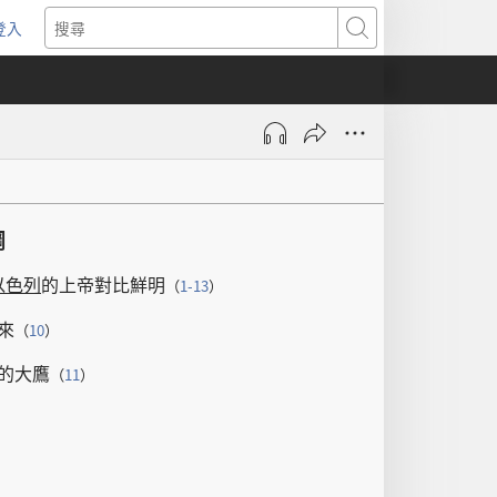
登入
（開
搜
啟
尋
新
視
窗）
綱
以色列
的
上帝
對比
鮮明
（
1-13
）
來
（
10
）
的
大鷹
（
11
）