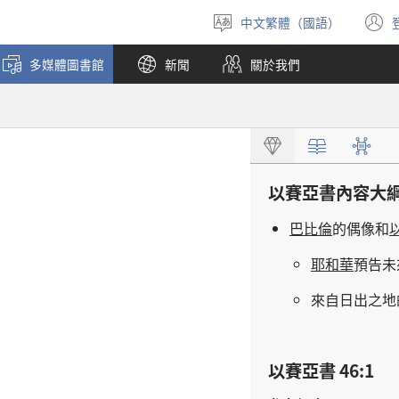
中文繁體（國語）
選
擇
多媒體圖書館
新聞
關於我們
語
言
以賽亞書
內容
大
巴比倫
的
偶像
和
耶和華
預告
未
來自
日出
之
地
以賽亞書 46:1