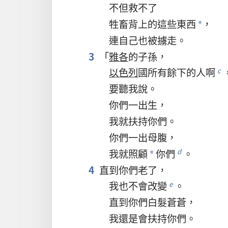
不但
救
不
了
牲畜
背
上
的
這些
東西
，
*
連
自己
也
被
擄
走
。
3
「
雅各
的
子孫
，
以色列
國
所有
餘下
的
人
啊
c
要
聽
我
說
。
你們
一
出生
，
我
就
扶持
你們
。
你們
一
出
母腹
，
我
就
照顧
你們
。
d
*
4
直到
你們
老
了
，
我
也
不
會
改變
。
e
直到
你們
白髮
蒼蒼
，
我
還是
會
扶持
你們
。