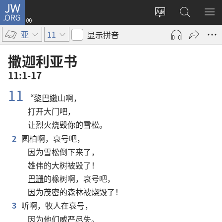
JW.ORG
登
录
更
搜
显
（打
改
索
示
亚
11
显示拼音
开
网
JW.ORG
菜
新
站
单
撒迦利亚书
窗
语
11:1-17
口）
言
11
“
黎巴嫩
山
啊
，
打开
大门
吧
，
让
烈火
烧毁
你
的
雪松
。
2
圆柏
啊
，
哀号
吧
，
因为
雪松
倒
下来
了
，
雄伟
的
大树
被
毁
了
！
巴珊
的
橡树
啊
，
哀号
吧
，
因为
茂密
的
森林
被
烧毁
了
！
3
听
啊
，
牧人
在
哀号
，
因为
他们
威严
尽
失
。