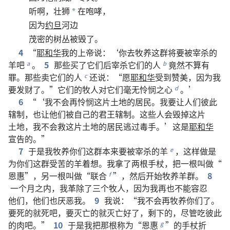
听
啊
，
壮狮
在
咆哮
，
*
因为
约旦
河
边
茂密
的
树丛
被
毁
了
。
4
“
耶和华
我
的
上帝
说
：‘
你
去
牧养
这
群
将要
被
宰杀
的
羊
吧
。
5
那些
买
了
它们
后
宰杀
它们
的
人
竟然
不
算
有
a
b
罪
。
那些
卖
它们
的
人
还
说
：“
愿
耶和华
受
到
赞美
，
因为
我
c
要
发财
了
。”
它们
的
牧人
对
它们
毫
无
怜悯
之
心
。’
d
6
“‘
我
不
会
再
怜悯
这
片
土地
的
居民
。
我
要
让
人们
彼此
辖制
，
也
让
他们
被
自己
的
君王
辖制
。
这些
人
会
毁
掉
这
片
土地
，
我
不
会
救
这
片
土地
的
居民
逃
过
毒手
。’
这
是
耶和华
宣告
的
。”
7
于是
我
牧养
你们
这
群
本来
要
被
宰杀
的
羊
，
这样
做
是
e
为
你们
这
群
受苦
的
羊
着想
。
我
拿
了
两
根
手杖
，
把
一
根
叫做
“
恩惠
”，
另
一
根
叫做
“
联合
”，
然后
开始
牧养
羊群
。
8
f
一
个
月
之
内
，
我
革除
了
三
个
牧人
，
因为
我
再
也
不
能
容忍
他们
，
他们
也
厌恶
我
。
9
我
说
：“
我
不
会
再
牧养
你们
了
。
要
死
的
就
死
吧
，
要
灭亡
的
就
灭亡
好
了
，
剩
下
的
，
尽管
吃
彼此
的
肉
吧
。”
10
于是
我
把
那
根
称
为
“
恩惠
”
的
手杖
折
g