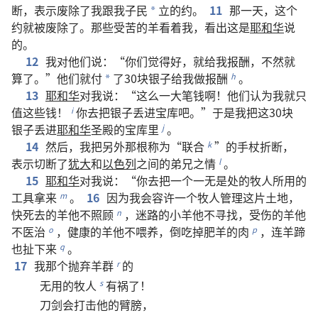
断
，
表示
废除
了
我
跟
我
子民
立
的
约
。
11
那
一
天
，
这个
*
约
就
被
废除
了
。
那些
受苦
的
羊
看
着
我
，
看
出
这
是
耶和华
说
的
。
12
我
对
他们
说
：“
你们
觉得
好
，
就
给
我
报酬
，
不然
就
算了
。”
他们
就
付
了
30
块
银子
给
我
做
报酬
。
h
*
13
耶和华
对
我
说
：“
这么
一
大
笔
钱
啊
！
他们
认为
我
就
只
值
这些
钱
！
你
去
把
银子
丢
进
宝库
吧
。”
于是
我
把
这
30
块
i
银子
丢
进
耶和华
圣殿
的
宝库
里
。
j
14
然后
，
我
把
另外
那
根
称
为
“
联合
”
的
手杖
折
断
，
k
表示
切
断
了
犹大
和
以色列
之
间
的
弟兄
之
情
。
l
15
耶和华
对
我
说
：“
你
去
把
一
个
一无是处
的
牧人
所
用
的
工具
拿
来
。
16
因为
我
会
容许
一
个
牧人
管理
这
片
土地
，
m
快
死
去
的
羊
他
不
照顾
，
迷路
的
小
羊
他
不
寻找
，
受伤
的
羊
他
n
不
医治
，
健康
的
羊
他
不
喂养
，
倒
吃
掉
肥
羊
的
肉
，
连
羊蹄
o
p
也
扯
下来
。
q
17
我
那个
抛弃
羊群
的
r
无用
的
牧人
有
祸
了
！
s
刀剑
会
打击
他
的
臂膀
，