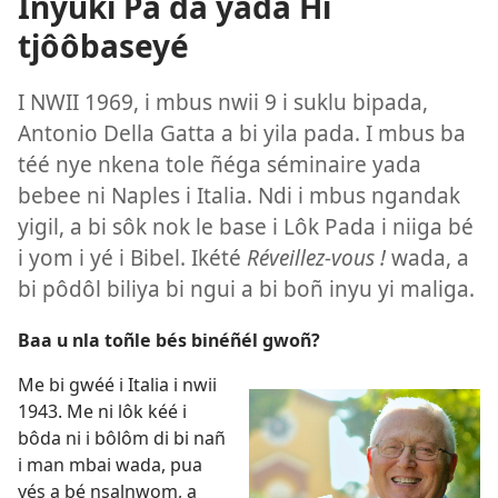
Inyuki Pa da yada Hi
tjôôbaseyé
I NWII 1969, i mbus nwii 9 i suklu bipada,
Antonio Della Gatta a bi yila pada. I mbus ba
téé nye nkena tole ñéga séminaire yada
bebee ni Naples i Italia. Ndi i mbus ngandak
yigil, a bi sôk nok le base i Lôk Pada i niiga bé
i yom i yé i Bibel. Ikété
Réveillez-vous !
wada, a
bi pôdôl biliya bi ngui a bi boñ inyu yi maliga.
Baa u nla toñle bés binéñél gwoñ?
Me bi gwéé i Italia i nwii
1943. Me ni lôk kéé i
bôda ni i bôlôm di bi nañ
i man mbai wada, pua
yés a bé nsalnwom, a