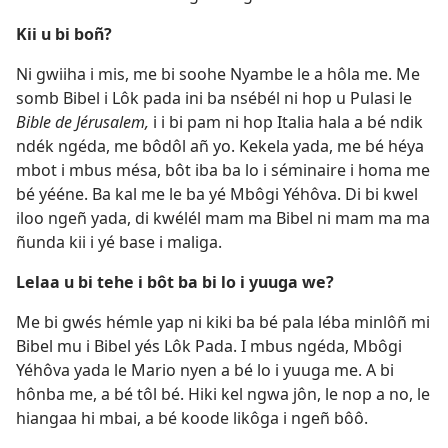
Kii u bi boñ?
Ni gwiiha i mis, me bi soohe Nyambe le a hôla me. Me
somb Bibel i Lôk pada ini ba nsébél ni hop u Pulasi le
Bible de Jérusalem,
i i bi pam ni hop Italia hala a bé ndik
ndék ngéda, me bôdôl añ yo. Kekela yada, me bé héya
mbot i mbus mésa, bôt iba ba lo i séminaire i homa me
bé yééne. Ba kal me le ba yé Mbôgi Yéhôva. Di bi kwel
iloo ngeñ yada, di kwélél mam ma Bibel ni mam ma ma
ñunda kii i yé base i maliga.
Lelaa u bi tehe i bôt ba bi lo i yuuga we?
Me bi gwés hémle yap ni kiki ba bé pala léba minlôñ mi
Bibel mu i Bibel yés Lôk Pada. I mbus ngéda, Mbôgi
Yéhôva yada le Mario nyen a bé lo i yuuga me. A bi
hônba me, a bé tôl bé. Hiki kel ngwa jôn, le nop a no, le
hiangaa hi mbai, a bé koode likôga i ngeñ bôô.