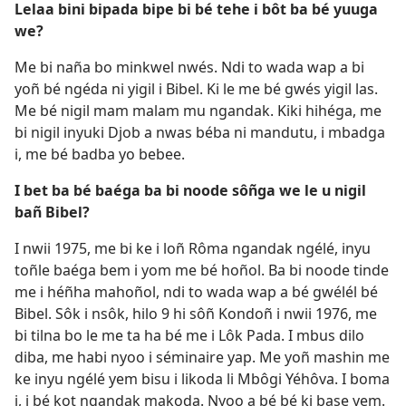
Lelaa bini bipada bipe bi bé tehe i bôt ba bé yuuga
we?
Me bi naña bo minkwel nwés. Ndi to wada wap a bi
yoñ bé ngéda ni yigil i Bibel. Ki le me bé gwés yigil las.
Me bé nigil mam malam mu ngandak. Kiki hihéga, me
bi nigil inyuki Djob a nwas béba ni mandutu, i mbadga
i, me bé badba yo bebee.
I bet ba bé baéga ba bi noode sôñga we le u nigil
bañ Bibel?
I nwii 1975, me bi ke i loñ Rôma ngandak ngélé, inyu
toñle baéga bem i yom me bé hoñol. Ba bi noode tinde
me i héñha mahoñol, ndi to wada wap a bé gwélél bé
Bibel. Sôk i nsôk, hilo 9 hi sôñ Kondoñ i nwii 1976, me
bi tilna bo le me ta ha bé me i Lôk Pada. I mbus dilo
diba, me habi nyoo i séminaire yap. Me yoñ mashin me
ke inyu ngélé yem bisu i likoda li Mbôgi Yéhôva. I boma
i, i bé kot ngandak makoda. Nyoo a bé bé ki base yem.