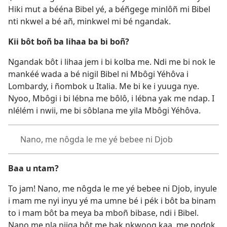
Hiki mut a bééna Bibel yé, a béñgege minlôñ mi Bibel
nti nkwel a bé añ, minkwel mi bé ngandak.
Kii bôt boñ ba lihaa ba bi boñ?
Ngandak bôt i lihaa jem i bi kolba me. Ndi me bi nok le
mankéé wada a bé nigil Bibel ni Mbôgi Yéhôva i
Lombardy, i ñombok u Italia. Me bi ke i yuuga nye.
Nyoo, Mbôgi i bi lébna me bôlô, i lébna yak me ndap. I
nlélém i nwii, me bi sôblana me yila Mbôgi Yéhôva.
Nano, me nôgda le me yé bebee ni Djob
Baa u ntam?
To jam! Nano, me nôgda le me yé bebee ni Djob, inyule
i mam me nyi inyu yé ma umne bé i pék i bôt ba binam
to i mam bôt ba meya ba mboñ bibase, ndi i Bibel.
Nano me nla niiga bôt me bak nkwoog kaa, me podok