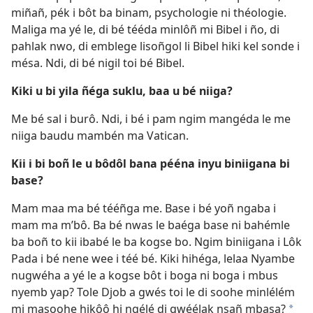
miñañ, pék i bôt ba binam, psychologie ni théologie.
Maliga ma yé le, di bé tééda minlôñ mi Bibel i ño, di
pahlak nwo, di emblege lisoñgol li Bibel hiki kel sonde i
mésa. Ndi, di bé nigil toi bé Bibel.
Kiki u bi yila ñéga suklu, baa u bé niiga?
Me bé sal i burô. Ndi, i bé i pam ngim mangéda le me
niiga baudu mambén ma Vatican.
Kii i bi boñ le u bôdôl bana pééna inyu biniigana bi
base?
Mam maa ma bé tééñga me. Base i bé yoñ ngaba i
mam ma m’bô. Ba bé nwas le baéga base ni bahémle
ba boñ to kii ibabé le ba kogse bo. Ngim biniigana i Lôk
Pada i bé nene wee i téé bé. Kiki hihéga, lelaa Nyambe
nugwéha a yé le a kogse bôt i boga ni boga i mbus
nyemb yap? Tole Djob a gwés toi le di soohe minlélém
mi masoohe hikôô hi ngélé di gwéélak nsañ mbasa?
*