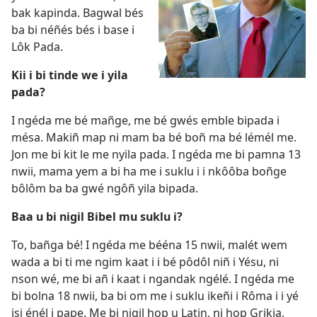
bak kapinda. Bagwal bés
ba bi néñés bés i base i
Lôk Pada.
Kii i bi tinde we i yila
pada?
I ngéda me bé mañge, me bé gwés emble bipada i
mésa. Makiñ map ni mam ba bé boñ ma bé lémél me.
Jon me bi kit le me nyila pada. I ngéda me bi pamna 13
nwii, mama yem a bi ha me i suklu i i nkôôba boñge
bôlôm ba ba gwé ngôñ yila bipada.
Baa u bi nigil Bibel mu suklu i?
To, bañga bé! I ngéda me bééna 15 nwii, malét wem
wada a bi ti me ngim kaat i i bé pôdôl niñ i Yésu, ni
nson wé, me bi añ i kaat i ngandak ngélé. I ngéda me
bi bolna 18 nwii, ba bi om me i suklu ikeñi i Rôma i i yé
isi énél i pape. Me bi nigil hop u Latin, ni hop Grikia,