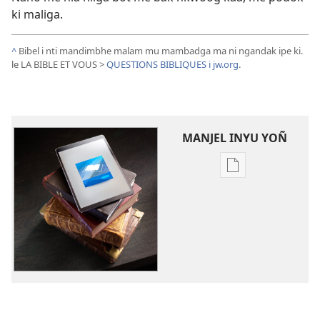
ki maliga.
^
Bibel i nti mandimbhe malam mu mambadga ma ni ngandak ipe ki.
le LA BIBLE ET VOUS >
QUESTIONS BIBLIQUES i jw.org
.
MANJEL INYU YOÑ
Manjel
inyu
yoñ
bitilna
bi
internet
TÔDE
’ILO!
Matjel 2015