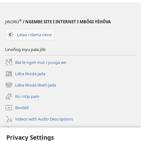
®
JW.ORG
/ NGEMBE SITE I INTERNET I MBÔGI YÉHÔVA
Lelaa i nlama nene
Linoñog inyu pala jôb
Bat le ngim mut i yuuga we
Léba likoda jada
(opens
new
Léba likoda likeñi jada
(opens
window)
new
Kii i ntip pam
window)
Bividéô
Videos with Audio Descriptions
Yéñ
Privacy Settings