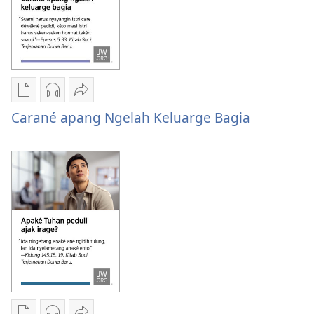
bagie
bagie
seterusné?
seterusné?
Pilian
Pilihan
Bagiang
ngunduh
unduhan
Carané
Carané apang Ngelah Keluarge Bagia
publikasi
rekaman
apang
digital
audio
ngelah
Carané
Carané
keluarge
apang
apang
bagia
ngelah
ngelah
keluarge
keluarge
bagia
bagia