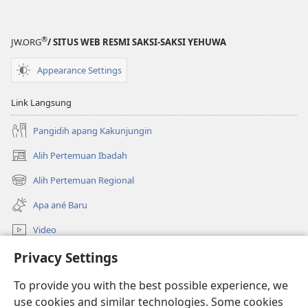
unduk
unduk
Kaidupan?
Kaidupan?
®
JW.ORG
/ SITUS WEB RESMI SAKSI-SAKSI YEHUWA
Appearance Settings
Link Langsung
Pangidih apang Kakunjungin
Alih Pertemuan Ibadah
(opens
new
Alih Pertemuan Regional
(opens
window)
new
Apa ané Baru
window)
Video
Alih
Privacy Settings
To provide you with the best possible experience, we
Sumbangan
(opens
use cookies and similar technologies. Some cookies
new