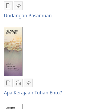
Pilian
Bagiang
ngunduh
Undangan
Undangan Pasamuan
publikasi
Pasamuan
digital
Undangan
Pasamuan
Pilian
Pilihan
Bagiang
ngunduh
unduhan
Apa
Apa Kerajaan Tuhan Ento?
publikasi
rekaman
Kerajaan
digital
audio
Tuhan