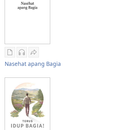
Format
Form
Pilian
Pilihan
Bagiang
ngunduh
unduhan
Nasehat
Nasehat apang Bagia
publikasi
rekaman
apang
digital
audio
Bagia
Nasehat
Nasehat
apang
apang
Bagia
Bagia