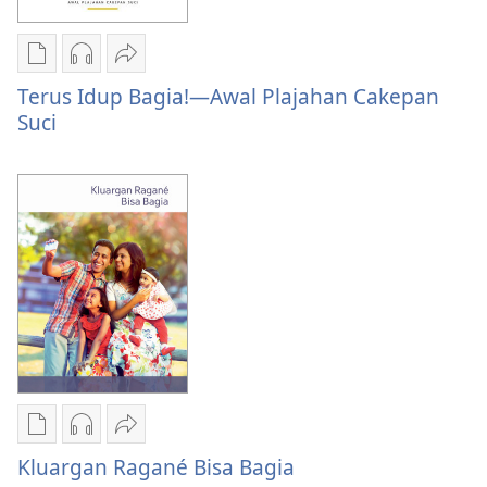
Pilian
Pilihan
Bagiang
ngunduh
unduhan
Terus
Terus Idup Bagia!​—Awal Plajahan Cakepan
publikasi
rekaman
Idup
Suci
digital
audio
Bagia!​
Terus
Terus
—
Idup
Idup
Awal
Bagia!​
Bagia!​
Plajahan
—
—
Cakepan
Awal
Awal
Suci
Plajahan
Plajahan
Cakepan
Cakepan
Suci
Suci
Pilian
Pilihan
Bagiang
ngunduh
unduhan
Kluargan
Kluargan Ragané Bisa Bagia