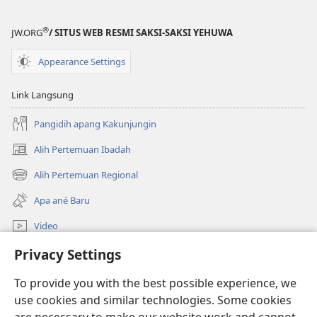
apang
apang
®
Terus
Terus
JW.ORG
/ SITUS WEB RESMI SAKSI-SAKSI YEHUWA
Idup
Idup
Appearance Settings
Link Langsung
Pangidih apang Kakunjungin
Alih Pertemuan Ibadah
(opens
new
Alih Pertemuan Regional
(opens
window)
new
Apa ané Baru
window)
Video
Alih
Privacy Settings
To provide you with the best possible experience, we
Sumbangan
(opens
use cookies and similar technologies. Some cookies
new