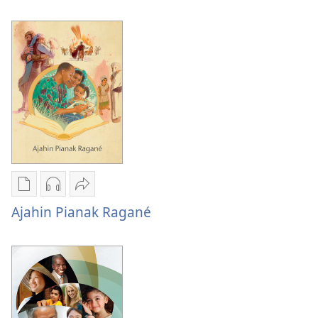
publikasi
rekaman
Ragané
digital
audio
Bisa
Kluargan
Kluargan
Bagia
Ragané
Ragané
Bisa
Bisa
Bagia
Bagia
Pilian
Pilihan
Bagiang
ngunduh
unduhan
Ajahin
Ajahin Pianak Ragané
publikasi
rekaman
Pianak
digital
audio
Ragané
Ajahin
Ajahin
Pianak
Pianak
Ragané
Ragané