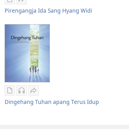
Pilian
Bagiang
ngunduh
Pirengangja
Pirengangja Ida Sang Hyang Widi
publikasi
Ida
digital
Sang
Pirengangja
Hyang
Ida
Widi
Sang
Hyang
Widi
Pilian
Pilihan
Bagiang
ngunduh
unduhan
Dingehang
Dingehang Tuhan apang Terus Idup
publikasi
rekaman
Tuhan
digital
audio
apang
Dingehang
Dingehang
Terus
Tuhan
Tuhan
Idup