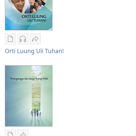
Pilian
Pilihan
Bagiang
ngunduh
unduhan
Orti
Orti Luung Uli Tuhan!
publikasi
rekaman
Luung
digital
audio
Uli
Orti
Orti
Tuhan!
Luung
Luung
Uli
Uli
Tuhan!
Tuhan!