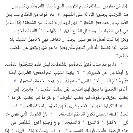
إذًا،‏ مَن يُعارِضُ السُّلطَة،‏ يُقاوِمُ التَّرتيبَ الَّذي وَضَعَهُ اللّٰه.‏ والَّذينَ يُقاوِمونَ
هذا التَّرتيبَ يَجلُبونَ الإدانَةَ على أنفُسِهِم.‏
٣
فلا خَوفَ مِنَ الحُكَّامِ عِندَ فِعلِ
+
الصَّواب،‏ بل عِندَ فِعلِ الخَطَإ.‏
فهل تُريدُ أن لا تَخافَ مِنَ السُّلطَة؟‏ إذًا استَمِرَّ
+
في فِعلِ الصَّوابِ
وسَتَنالُ المَدحَ مِنها،‏
٤
لِأنَّها خادِمَةُ اللّٰهِ لِمَصلَحَتِك.‏
ولكنْ إذا كُنتَ تَعمَلُ ما هو سَيِّئ،‏ يَجِبُ أن تَخاف.‏ فهي لا تَحمِلُ السَّيفَ بِلا
سَبَب؛‏ إنَّها خادِمَةُ اللّٰهِ الَّتي تَنتَقِمُ مِمَّن يَعمَلُ ما هو سَيِّئٌ وتُعَبِّرُ عنِ الغَضَبِ
ضِدَّه.‏
*
٥
إذًا،‏ يوجَدُ سَبَبٌ مُقنِعٌ لِتَخضَعوا لِلسُّلُطات:‏ لَيسَ فَقَط لِتَتَجَنَّبوا الغَضَب،‏
+
بل أيضًا مِن أجْلِ ضَميرِكُم.‏
٦
ولِهذا السَّبَبِ أنتُم تَدفَعونَ الضَّرائِبَ أيضًا.‏
فهُم خُدَّامٌ لِلّٰهِ مِن أجْلِ النَّاس،‏
وهُم يَقومونَ بِهذِهِ الخِدمَةِ بِاستِمرار.‏
٧
*
+
أَعْطوا الجَميعَ ما يَحِقُّ لهُم:‏ الضَّريبَةَ لِمَن يَطلُبُ الضَّريبَة،‏
والجِزيَةَ لِمَن
+
+
يَطلُبُ الجِزيَة،‏ والخَوفَ لِمَن يَطلُبُ الخَوف،‏
والكَرامَةَ لِمَن يَطلُبُ الكَرامَة.‏
+
٨
لا تَكونوا مَديونينَ لِأحَدٍ بِشَيءٍ إلَّا بِأن تُحِبُّوا واحِدُكُمُ الآخَر.‏
فمَن
+
يُحِبُّ رَفيقَهُ الإنسانَ يَكونُ قد تَمَّمَ الشَّريعَة.‏
٩
لِأنَّ الشَّريعَةَ الَّتي تَقول «لا
+
+
+
+
تَزْنِ،‏
لا تَقتُل،‏
لا تَسرِق،‏
لا تَطمَع»،‏
وأيَّ وَصِيَّةٍ أُخْرى،‏ تَتَلَخَّصُ في
+
+
هذِهِ الوَصِيَّة:‏ «أحِبَّ قَريبَكَ كنَفْسِك».‏
١٠
فمَن يُحِبُّ لا يُؤْذي قَريبَه.‏
إذًا