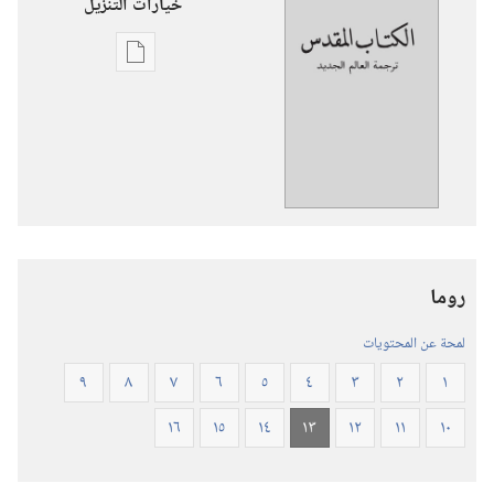
خيارات التنزيل
خيارات
تنزيل
الاصدارات
ترجمة
العالم
الجديد
للكتاب
المقدس
روما
(‏الطبعة
المنقحة
لمحة عن المحتويات
٢٠١٩)‏
٩
٨
٧
٦
٥
٤
٣
٢
١
١٦
١٥
١٤
١٣
١٢
١١
١٠