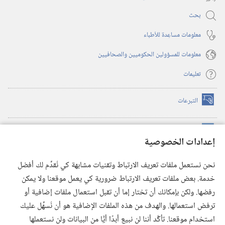
بحث
معلومات مساعِدة للأطباء
معلومات للمسؤولين الحكوميين والصحافيين
تعليمات
التبرعات
(يفتح
نافذة
جديدة)
مكتبة برج المراقبة الالكترونية
™
(يفتح
إعدادات الخصوصية
نافذة
JW Hub
جديدة)
(يفتح
نحن نستعمل ملفات تعريف الارتباط وتقنيات مشابهة كي نُقدِّم لك أفضل
نافذة
®
خدمة. بعض ملفات تعريف الارتباط ضرورية كي يعمل موقعنا ولا يمكن
تطبيق
JW Library
جديدة)
رفضها. ولكن بإمكانك أن تختار إما أن تقبل استعمال ملفات إضافية أو
مكتبة برج المراقبة
ترفض استعمالها. والهدف من هذه الملفات الإضافية هو أن نُسهِّل عليك
استخدام موقعنا. تأكَّد أننا لن نبيع أبدًا أيًّا من البيانات ولن نستعملها