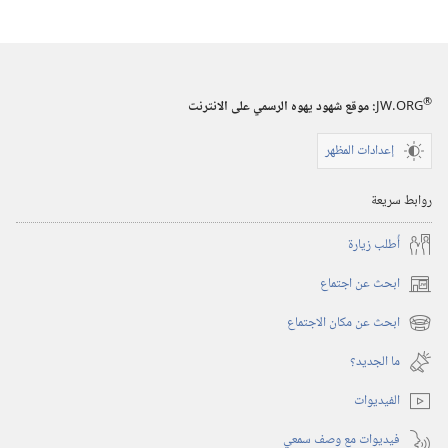
®
JW.ORG
:‏ موقع شهود يهوه الرسمي على الانترنت
إعدادات المظهر
روابط سريعة
أُطلب زيارة
ابحث عن اجتماع
(يفتح
نافذة
ابحث عن مكان الاجتماع
(يفتح
جديدة)
نافذة
ما الجديد؟‏
جديدة)
الفيديوات
فيديوات مع وصف سمعي