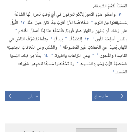
+
المَحَبَّةُ تُتَمِّمُ الشَّريعَة.‏
١١
واعمَلوا هذِهِ الأُمورَ لِأنَّكُم تَعرِفونَ في أيِّ وَقتٍ نَحن؛‏ إنَّها السَّاعَةُ
+
لِتَستَيقِظوا مِنَ النَّوم.‏
فخَلاصُنا الآنَ أقرَبُ مِمَّا كانَ حينَ آمَنَّا.‏
١٢
اللَّيلُ
+
على وَشْكِ أن يَنتَهِيَ والنَّهارُ صارَ قَريبًا.‏ فلْنَخلَعْ عنَّا إذًا أعمالَ الظَّلامِ
+
+
ونَلبَسْ أسلِحَةَ النُّور.‏
١٣
لِنَتَصَرَّفْ
بِلِياقَةٍ
مِثلَما يَتَصَرَّفُ النَّاسُ في
*
النَّهار،‏ بَعيدًا عنِ الحَفلاتِ غَيرِ المَضبوطَة
والسُّكر،‏ وعنِ العَلاقاتِ الجِنسِيَّة
*
+
+
الفاسِدَة والفُجور،‏
وعنِ النِّزاعاتِ والغيرَة.‏
١٤
بَدَلًا مِن ذلِك،‏ الْبَسوا
*
+
شَخصِيَّةَ الرَّبِّ يَسُوع المَسِيح،‏
ولا تُخَطِّطوا مُسبَقًا لِتُشبِعوا شَهَواتِ
+
الجَسَد.‏
ما يسبق
ما يلي