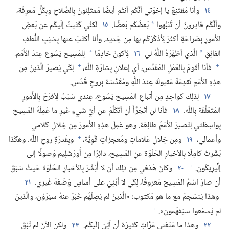
١٤
وأنا مُقتَنِعٌ يا إخوَتي أنَّكُم أنتُم أيضًا مُمتَلِئونَ بِالصَّلاحِ وبِكُلِّ مَعرِفَة،‏
وأنَّكُم قادِرونَ أن تُنَبِّهوا
بَعضُكُم بَعضًا.‏
١٥
لكنِّي كَتَبتُ إلَيكُم عن بَعضِ
*
الأُمورِ بِصَراحَةٍ أكثَرَ لِأُذَكِّرَكُم بها مِن جَديد.‏ وأنا أكتُبُ عنها بِسَبَبِ اللُّطفِ
الفائِقِ
الَّذي أظهَرَهُ اللّٰهُ لي
١٦
لِأكونَ خادِمًا
لِلمَسِيح يَسُوع عِندَ الأُمَم.‏
*
*
+
+
فأنا أقومُ بِالعَمَلِ المُقَدَّس،‏ أي إعلانِ بِشارَةِ اللّٰه،‏
لِكَي يَصيرَ الَّذينَ مِن
هذِهِ الأُمَمِ تَقدِمَةً مَقبولَة عِندَ اللّٰهِ ومُقَدَّسَة بِروحٍ قُدُس.‏
١٧
لِذلِك كواحِدٍ مِن أتباعِ المَسِيح يَسُوع،‏ عِندي سَبَبٌ لِأفرَحَ بِالأُمورِ
المُتَعَلِّقَة بِاللّٰه.‏
١٨
فأنا لن أتَجَرَّأَ أن أتَكَلَّمَ عن أيِّ شَيءٍ غَيرِ ما عَمِلَهُ المَسِيح
بِواسِطَتي لِتَصيرَ الأُمَمُ طائِعَة.‏ وهو عَمِلَ هذِهِ الأُمورَ مِن خِلالِ كَلامي
+
وأعمالي،‏
١٩
ومِن خِلالِ عَلاماتٍ ومُعجِزاتٍ قَوِيَّة،‏
وبِقُدرَةِ روحِ اللّٰه.‏ وهكَذا
بَشَّرتُ كامِلًا بِالأخبارِ الحُلْوَة عنِ المَسِيح،‏ دائِرًا مِن أُورُشَلِيم وُصولًا إلى
+
إلِّيرِيكُون.‏
٢٠
وكانَ هَدَفي مِن ذلِك أن لا أُبَشِّرَ بِالأخبارِ الحُلْوَة حَيثُ سَبَقَ
أن صارَ اسْمُ المَسِيح مَعروفًا،‏ لِكَي لا أبْنِيَ على أساسٍ وَضَعَهُ غَيري.‏
٢١
وهذا يَنسَجِمُ مع ما هو مَكتوب:‏ «الَّذينَ لم يَصِلْهُم خَبَرٌ عنهُ سيَرَوْن،‏ والَّذينَ
+
لم يَسمَعوا سيَفهَمون».‏
٢٢
وهذا ما مَنَعَني مَرَّاتٍ كَثيرَة أن آتِيَ إلَيكُم.‏
٢٣
ولكنِ الآنَ لم تَبْقَ