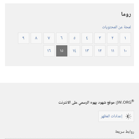
المقدس
روما
(‏الطبعة
المنقحة
لمحة عن المحتويات
٢٠١٩)‏
٩
٨
٧
٦
٥
٤
٣
٢
١
١٦
١٥
١٤
١٣
١٢
١١
١٠
®
JW.ORG
:‏ موقع شهود يهوه الرسمي على الانترنت
إعدادات المظهر
روابط سريعة