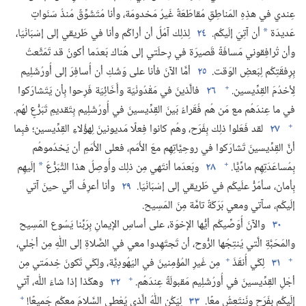
عِندي في هذِهِ المَناطِقِ مُقاطَعَةٌ غَيرُ مَخدومَة،‏ وأنا مُتَشَوِّقٌ مُنذُ سَنَواتٍ
عَديدَة
أن آتِيَ إلَيكُم.‏
٢٤
لِذلِك آمُلُ أن أراكُم وأنا في طَريقي إلى إسْبَانْيَا،‏
*
وأن تُرافِقوني مَسافَةً قَصيرَة في رِحلَتي إلى هُناك بَعدَما أكونُ قد تَمَتَّعتُ
بِرِفقَتِكُم لِبَعضِ الوَقت.‏
٢٥
أمَّا الآنَ فأنا على وَشْكِ أن أُسافِرَ إلى أُورُشَلِيم
+
لِأخدُمَ القِدِّيسين.‏
٢٦
فالَّذينَ في مَقْدُونْيَة وأَخَائِيَة فَرِحوا بِأن يَتَشارَكوا
في ما عِندَهُم مع مَن هُم فُقَراءُ بَينَ القِدِّيسينَ في أُورُشَلِيم بِتَقديمِ تَبَرُّعٍ لهُم.‏
+
٢٧
لقد فَعَلوا ذلِك بِفَرَح،‏ وهُم كانوا فِعلًا مَديونينَ لِهؤُلاءِ القِدِّيسين؛‏ فبِما
أنَّ القِدِّيسينَ تَشارَكوا في روحِيَّاتِهِم معَ الأُمَم،‏ فعلى الأُمَمِ أن يَخدُموهُم
+
بِمُساعَدَتِهِم مادِّيًّا.‏
٢٨
وبَعدَما أنتَهي مِن ذلِك وأُوصِلُ هذا التَّبَرُّعَ
إلَيهِم
*
بِأمان،‏ سأمُرُّ علَيكُم في طَريقي إلى إسْبَانْيَا.‏
٢٩
وأنا أعرِفُ أنِّي حينَ آتي
إلَيكُم،‏ سآ‌تي ومعي بَرَكَةٌ تامَّة مِنَ المَسِيح.‏
٣٠
والآنَ أُوَصِّيكُم أيُّها الإخوَة،‏ على أساسِ الإيمانِ بِرَبِّنا يَسُوع المَسِيح
والمَحَبَّةِ الَّتي يُنتِجُها الرُّوح،‏ أن تَجتَهِدوا معي في الصَّلاةِ إلى اللّٰهِ مِن أجْلي،‏
+
+
٣١
لِكَي أُنقَذَ
مِن غَيرِ المُؤْمِنينَ في اليَهُودِيَّة،‏ ولِكَي تَكونَ خِدمَتي مِن
+
أجْلِ القِدِّيسينَ في أُورُشَلِيم مَقبولَةً عِندَهُم.‏
٣٢
وهكَذا إذا شاءَ اللّٰه،‏ آتي
+
إلَيكُم بِفَرَحٍ ونَنتَعِشُ معًا.‏
٣٣
لِيَكُنِ اللّٰهُ الَّذي يُعْطي السَّلامَ معكُم جَميعًا!‏