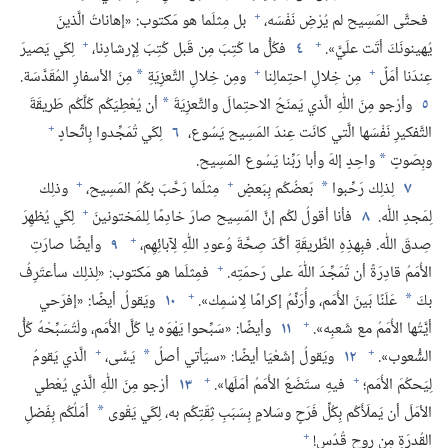
+
فحتَّى المَسِيح لم يُرْضِ نَفْسَه،‏
بل مِثلَما هو مَكتوب:‏ «إهاناتُ الَّذينَ
+
+
يُهينونَكَ أتَت علَيَّ».‏
٤
فكُلُّ ما كُتِبَ مِن قَبل كُتِبَ لِإرشادِنا،‏
لِكَي يَصيرَ
+
+
عِندَنا أمَلٌ
مِن خِلالِ احتِمالِنا
ومِن خِلالِ التَّعزِيَةِ
مِنَ الأسفارِ المُقَدَّسَة.‏
*
٥
وأرْجو مِنَ اللّٰهِ الَّذي يَمنَحُ الاحتِمالَ والتَّعزِيَةَ
أن يُعْطِيَكُم كُلَّكُم طَريقَةَ
*
+
التَّفكيرِ نَفْسَها الَّتي كانَت عِندَ المَسِيح يَسُوع،‏
٦
لِكَي تُمَجِّدوا بِاتِّحادٍ
وبِصَوتٍ
واحِدٍ إلهَ وأبا رَبِّنا يَسُوع المَسِيح.‏
*
+
+
٧
لِذلِك رَحِّبوا
بَعضُكُم بِبَعضٍ
مِثلَما رَحَّبَ بكُمُ المَسِيح،‏
وذلِك
*
+
لِمَجدِ اللّٰه.‏
٨
فأنا أقولُ لكُم إنَّ المَسِيح صارَ خادِمًا لِلمَختونينَ
لِكَي يُظهِرَ
+
صِدقَ اللّٰه.‏ فبِهذِهِ الطَّريقَةِ أكَّدَ صِحَّةَ وُعودِ اللّٰهِ لِآبائِهِم،‏
٩
وأيضًا صارَتِ
+
الأُمَمُ قادِرَةً أن تُمَجِّدَ اللّٰهَ على رَحمَتِه.‏
فمِثلَما هو مَكتوب:‏ «لِذلِك سأعتَرِفُ
+
بكَ
عَلَنًا بَينَ الأُمَم،‏ وأُرَنِّمُ إكرامًا لِاسْمِك».‏
١٠
ويَقولُ أيضًا:‏ «إفرَحي
*
+
أيَّتُها الأُمَمُ مع شَعبِه».‏
١١
وأيضًا:‏ «سَبِّحوا يَهْوَه يا كُلَّ الأُمَم،‏ ولْتُسَبِّحْهُ كُلُّ
+
+
الشُّعوب».‏
١٢
ويَقولُ إشَعْيَا أيضًا:‏ «سيَأتي أصلُ
يَسَّى،‏
الَّذي يَقومُ
*
+
+
لِيَحكُمَ الأُمَم؛‏
فيهِ ستَضَعُ الأُمَمُ أمَلَها».‏
١٣
أرْجو مِنَ اللّٰهِ الَّذي يُعْطي
الأمَلَ أن يَملَأَكُم بِكُلِّ فَرَحٍ وسَلامٍ بِسَبَبِ ثِقَتِكُم به،‏ لِكَي يَقْوى
أمَلُكُم بِفَضلِ
*
+
القُدرَةِ مِن روحٍ قُدُس!‏