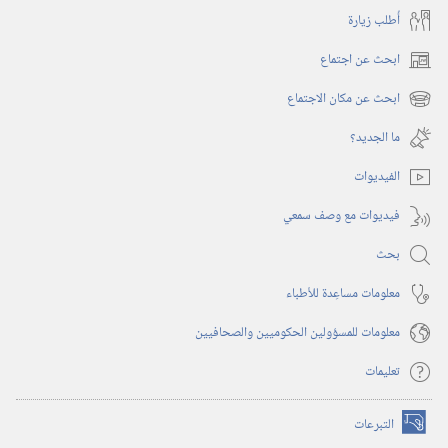
أُطلب زيارة
ابحث عن اجتماع
(يفتح
نافذة
ابحث عن مكان الاجتماع
(يفتح
جديدة)
نافذة
ما الجديد؟‏
جديدة)
الفيديوات
فيديوات مع وصف سمعي
بحث
معلومات مساعِدة للأطباء
معلومات للمسؤولين الحكوميين والصحافيين
تعليمات
التبرعات
(يفتح