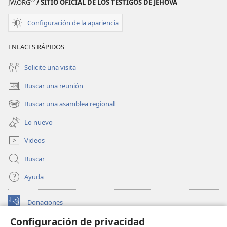
JW.ORG
/ SITIO OFICIAL DE LOS TESTIGOS DE JEHOVÁ
y regresaron a Jerusalén.
Configuración de la apariencia
ENLACES RÁPIDOS
Solicite una visita
Buscar una reunión
(abre
una
Buscar una asamblea regional
(abre
nueva
una
ventana)
Lo nuevo
nueva
ventana)
Videos
Buscar
Ayuda
Donaciones
(abre
una
Configuración de privacidad
nueva