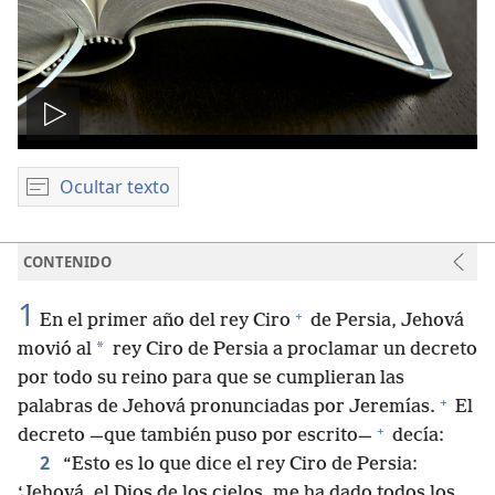
Reproducir
video
Ocultar texto
CONTENIDO
1
+
En el primer año del rey Ciro
de Persia, Jehová
*
movió al
rey Ciro de Persia a proclamar un decreto
por todo su reino para que se cumplieran las
+
palabras de Jehová pronunciadas por Jeremías.
El
+
decreto —que también puso por escrito—
decía:
2
“Esto es lo que dice el rey Ciro de Persia:
‘Jehová, el Dios de los cielos, me ha dado todos los