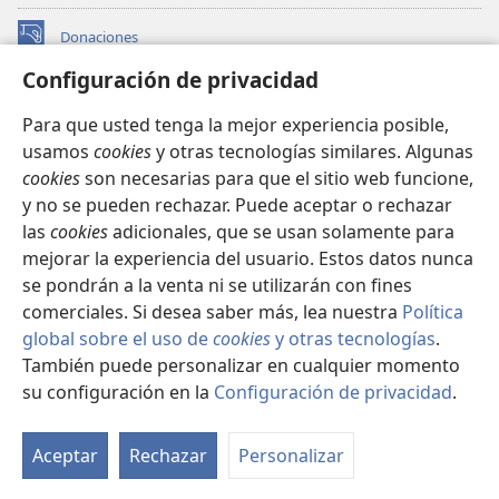
estas calamidades porque Dios no está entre
+
18
nosotros?’.
Pero yo seguiré dándoles la
Donaciones
(abre
*
espalda
ese día a causa de toda la maldad que
una
Configuración de privacidad
nueva
+
cometieron al seguir a otros dioses.
BIBLIOTECA EN LÍNEA Watchtower™
(abre
ventana)
+
19
Para que usted tenga la mejor experiencia posible,
”Ahora escriban esta canción
y enséñensela
una
®
+
JW Hub
usamos
cookies
y otras tecnologías similares. Algunas
*
nueva
a los israelitas.
Hagan que se la aprendan
para
(abre
ventana)
cookies
son necesarias para que el sitio web funcione,
una
que esta canción me sirva de testigo contra el pueblo
®
JW Library
nueva
y no se pueden rechazar. Puede aceptar o rechazar
+
20
de Israel.
Cuando los lleve a la tierra que juré
ventana)
las
cookies
adicionales, que se usan solamente para
+
darles a sus antepasados
—una tierra que rebosa
Watchtower Library
mejorar la experiencia del usuario. Estos datos nunca
+
de leche y miel—
y ellos coman hasta quedar
se pondrán a la venta ni se utilizarán con fines
+
*
satisfechos y prosperen,
entonces seguirán a
comerciales. Si desea saber más, lea nuestra
Política
otros dioses para servirles, me tratarán con falta de
global sobre el uso de
cookies
y otras tecnologías
.
+
21
respeto y romperán mi pacto.
Cuando pasen
También puede personalizar en cualquier momento
Copyright
© 2026 Watch Tower Bible and Tract Society of Pennsylvania.
+
muchas calamidades y sufrimientos,
esta canción
CONDICIONES DE USO
|
POLÍTICA DE PRIVACIDAD
|
su configuración en la
Configuración de privacidad
.
Mo
CONFIGURACIÓN DE PRIVACIDAD
les servirá de testigo (porque sus descendientes
ín
no deben olvidarla), pues yo ya conozco la tendencia
Aceptar
Rechazar
Personalizar
+
que han desarrollado
incluso antes de llevarlos a la