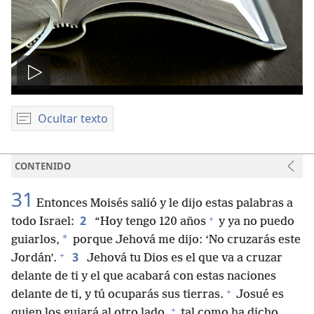
Reproducir
video
Ocultar texto
CONTENIDO
31
Entonces Moisés salió y le dijo estas palabras a
+
2
todo Israel:
“Hoy tengo 120 años
y ya no puedo
*
guiarlos,
porque Jehová me dijo: ‘No cruzarás este
+
3
Jordán’.
Jehová tu Dios es el que va a cruzar
delante de ti y el que acabará con estas naciones
+
delante de ti, y tú ocuparás sus tierras.
Josué es
+
quien los guiará al otro lado,
tal como ha dicho