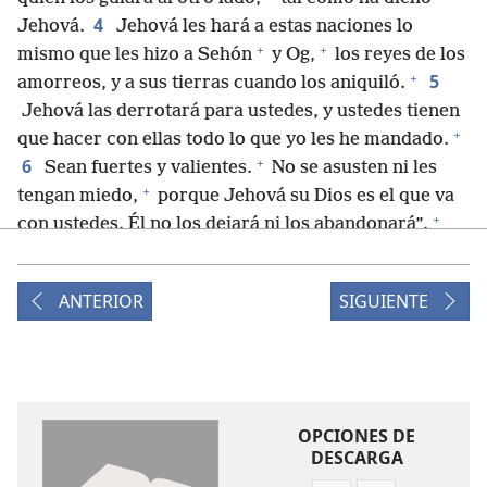
4
Jehová.
Jehová les hará a estas naciones lo
+
+
mismo que les hizo a Sehón
y Og,
los reyes de los
+
5
amorreos, y a sus tierras cuando los aniquiló.
Jehová las derrotará para ustedes, y ustedes tienen
+
que hacer con ellas todo lo que yo les he mandado.
+
6
Sean fuertes y valientes.
No se asusten ni les
+
tengan miedo,
porque Jehová su Dios es el que va
+
con ustedes. Él no los dejará ni los abandonará”.
7
Entonces Moisés llamó a Josué y le dijo ante los
+
ojos de todo Israel: “Sé fuerte y valiente,
porque
ANTERIOR
SIGUIENTE
eres tú quien llevará a este pueblo a la tierra que
Jehová juró a sus antepasados que les daría, y tú se
+
8
la darás como herencia.
Jehová es el que va
+
delante de ti, y él seguirá contigo.
No te dejará ni te
+
abandonará. No tengas miedo ni te aterrorices”.
OPCIONES DE
+
9
Entonces Moisés escribió esta Ley
y se la dio a
DESCARGA
los sacerdotes levitas que llevaban el arca del pacto