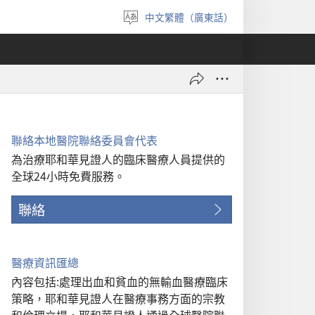
中文繁體（廣東話）
選
擇
語
言
聯絡本地醫院聯絡委員會代表
為治療耶和華見證人的臨床醫療人員提供的
全球24小時免費服務。
聯絡
醫療資訊匯總
內容包括:處理出血和貧血的無輸血醫療臨床
策略，耶和華見證人在醫療事務方面的宗教