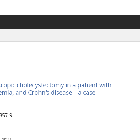
scopic cholecystectomy in a patient with
ssemia, and Crohn's disease—a case
:357-9.
（開
115690