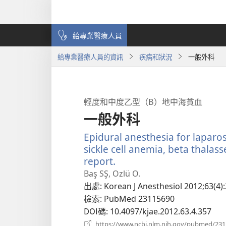
給專業醫療人員
給專業醫療人員的資訊
疾病和狀況
一般外科
輕度和中度乙型（Β）地中海貧血
一般外科
Epidural anesthesia for laparo
sickle cell anemia, beta thala
report.
（開
啟
Baş SŞ, Ozlü O.
新
出處
‎: Korean J Anesthesiol 2012;63(4)
視
檢索
‎: PubMed 23115690
窗）
DOI碼
‎: 10.4097/kjae.2012.63.4.357
https://www.ncbi.nlm.nih.gov/pubmed/23