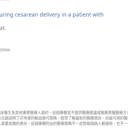
啟
新
ring cesarean delivery in a patient with
視
窗）
（開
啟
ME.
新
視
窗）
（開
633564
啟
新
視
窗）
給臨床醫生及其他專業醫療人員的。這個專欄並不提供醫療建議或推薦某種醫療
些文獻説明了可考慮的輸血替代策略。經常了解最新的醫療資訊，討論可用的醫
人員要承擔的責任。這個專欄列出的醫療策略不一定對每個病人都適用，也不一