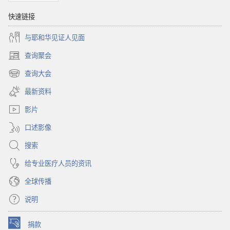
月
快速链接
与耶和华见证人见面
查询聚会
（打
开
查询大会
（打
新
开
窗
最新资料
新
口）
窗
影片
口）
口述影像
搜索
给专业医疗人员的资讯
全球传播
说明
捐款
（打