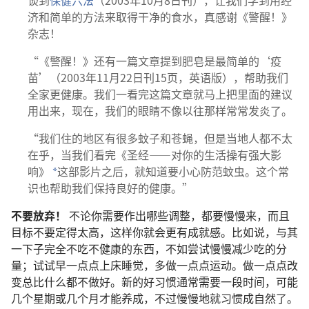
谈到
保健六法
（2003年10月8日刊），让我们学到用经
济和简单的方法来取得干净的食水，真感谢《警醒！》
杂志！
“《警醒！》还有一篇文章提到肥皂是最简单的‘疫
苗’（2003年11月22日刊15页，英语版），帮助我们
全家更健康。我们一看完这篇文章就马上把里面的建议
用出来，现在，我们的眼睛不像以往那样常常发炎了。
“我们住的地区有很多蚊子和苍蝇，但是当地人都不太
在乎，当我们看完《圣经——对你的生活操有强大影
响》
这部影片之后，就知道要小心防范蚊虫。这个常
*
识也帮助我们保持良好的健康。”
不要放弃！
不论你需要作出哪些调整，都要慢慢来，而且
目标不要定得太高，这样你就会更有成就感。比如说，与其
一下子完全不吃不健康的东西，不如尝试慢慢减少吃的分
量；试试早一点点上床睡觉，多做一点点运动。做一点点改
变总比什么都不做好。新的好习惯通常需要一段时间，可能
几个星期或几个月才能养成，不过慢慢地就习惯成自然了。