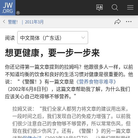
JW.ORG
登
录
更
搜
显
（打
改
索
示
警醒！ | 2011年3月
开
网
JW.ORG
菜
新
站
单
阅读
窗
语
口）
言
想更健康，要一步一步来
你还记得第一篇文章提到的拉姆吗？他跟很多人一样，以前
不知道均衡的饮食和良好的生活习惯对健康是很重要的。他
说：“《警醒！》有一篇文章是
《营养食物非难寻》
（2002年6月8日刊），这篇文章帮助我了解，为什么我们
应该关心自己吃得够不够营养。”
拉姆又说：“我们全家人都努力将文章的建议用出来，
一段时间之后，我们发现自己的免疫力增强了。以前我
们很少注意自己的食物够不够营养，所以常常伤风，但
现在我们很少伤风了。还有，《警醒！》的另一篇文章