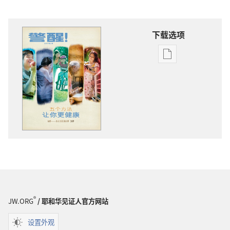
下载选项
电
子
出
版
物
下
载
选
项
警
醒！
2011
®
JW.ORG
/ 耶和华见证人官方网站
年
3
设置外观